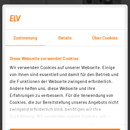
Zustimmung
Details
Über Cookies
Diese Webseite verwendet Cookies
Wir verwenden Cookies auf unserer Webseite. Einige
von ihnen sind essentiell und damit für den Betrieb und
die Funktionen der Webseite zwingend erforderlich.
Andere helfen uns, diese Webseite und ihre
Zubehör
Erfahrungen zu verbessern. Für die Verwendung von
Cookies, die zur Bereitstellung unseres Angebots nicht
zwingend erforderlich sind, benötigen wir Ihre
Kabelverschraubung MBFO 20
Zustimmung. Wir verwenden solche Cookies, um
Artikel-Nr. 127569
Inhalte und Anzeigen zu personalisieren, Funktionen
1
2
3
4
5
(5)
für soziale Medien anbieten zu können und die Zugriffe