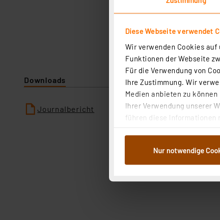
Diese Webseite verwendet C
Wir verwenden Cookies auf u
Funktionen der Webseite zwi
Für die Verwendung von Cook
Downloads
Ihre Zustimmung. Wir verwen
Medien anbieten zu können u
Ihrer Verwendung unserer We
Journalbericht
führen diese Informationen 
im Rahmen Ihrer Nutzung der
dem Speichern und Abrufen 
Nur notwendige Coo
Weiterverarbeitung für die 
Abs.1a DSG-VO) zu. Eine deta
Button „Ablehnen oder Einst
ganz oder teilweise zustimm
anpassen oder widerrufen. 
Auswertung und Analyse bis 