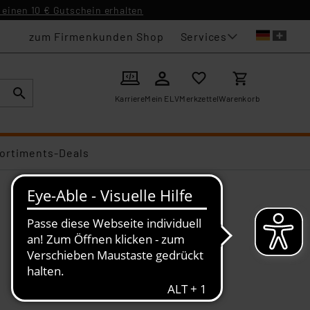
einen 10 € Gutschein erhalten
Services
zum Firmenkunden Shop
Karriere
Mein ELV
Merkzettel
Warenkorb
ortiments-Deals