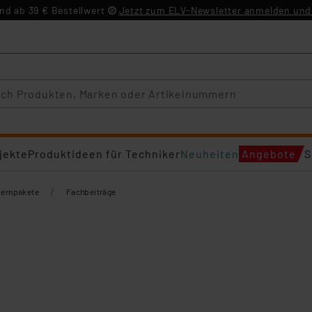
d ab 39 € Bestellwert
Jetzt zum ELV-Newsletter anmelden und 
jekte
Produktideen für Techniker
Neuheiten
Angebote
S
/
Lernpakete
Fachbeiträge