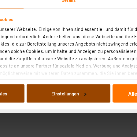
ookies
nserer Webseite. Einige von ihnen sind essentiell und damit für d
ngend erforderlich. Andere helfen uns, diese Webseite und ihre 
ies, die zur Bereitstellung unseres Angebots nicht zwingend erfo
den solche Cookies, um Inhalte und Anzeigen zu personalisieren,
nd die Zugriffe auf unsere Website zu analysieren. Außerdem ge
bsite an unsere Partner für soziale Medien, Werbung und Analyse
möglicherweise mit weiteren Daten zusammen, die Sie ihnen berei
 Dienste gesammelt haben. Indem Sie auf „Alle akzeptieren“ kli
von Informationen auf Ihrem gerät (§25 Abs.1 TTDSG) sowie der 
All
kies
Einstellungen
nachfolgend dargestellten bzw. die von Ihnen ausgewählten Verar
illierte Auflistung der einzelnen Cookies nach Zweck und Anbieter
ellungen“ abrufbar. Sie können die Verwendung nicht notwendiger
en. Ihre erteilte Zustimmung können Sie jederzeit unter dem Link
Die Rechtmäßigkeit der Speicherung, Abrufung und Weiterverarbei
zum Zeitpunkt des Widerrufs bleibt hiervon unberührt. Ihre Brow