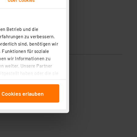
en Betrieb und die
Erfahrungen zu verbessern.
rderlich sind, benötigen wir
 Funktionen für soziale
ben wir Informationen zu
n weiter. Unsere Partner
tgestellt haben oder die sie
cken, stimmen Sie sowohl
anschließenden
e Cookies erlauben
beitungszwecke (Art. 6
 ist durch Klick auf den
 Cookies ablehnen oder ihr
 „Cookie Einstellungen“
tung dieser Daten zur
ser-Einstellungen können