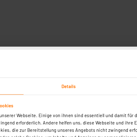
Technische Daten
Angaben zur Produktsicherheit
 spannendes Elektronikprojekt für alle, die ihre Reaktio
g auf, und der Spieler muss so schnell wie möglich den en
n sorgen für Abwechslung und steigende Herausforderung
Details
rkenntnisse erforderlich sind. Die kompakte Bauform mac
mversorgung erfolgt über eine 9V-Blockbatterie. Dank der
ookies
nserer Webseite. Einige von ihnen sind essentiell und damit für d
ngend erforderlich. Andere helfen uns, diese Webseite und ihre 
ies, die zur Bereitstellung unseres Angebots nicht zwingend erfo
teuerung