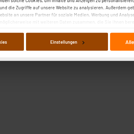
den solche Cookies, um Inhalte und Anzeigen zu personalisieren,
nd die Zugriffe auf unsere Website zu analysieren. Außerdem ge
bsite an unsere Partner für soziale Medien, Werbung und Analyse
möglicherweise mit weiteren Daten zusammen, die Sie ihnen berei
 Dienste gesammelt haben. Indem Sie auf „Alle akzeptieren“ kli
von Informationen auf Ihrem gerät (§25 Abs.1 TTDSG) sowie der 
All
kies
Einstellungen
nachfolgend dargestellten bzw. die von Ihnen ausgewählten Verar
illierte Auflistung der einzelnen Cookies nach Zweck und Anbieter
g
ellungen“ abrufbar. Sie können die Verwendung nicht notwendiger
en. Ihre erteilte Zustimmung können Sie jederzeit unter dem Link
Die Rechtmäßigkeit der Speicherung, Abrufung und Weiterverarbei
zum Zeitpunkt des Widerrufs bleibt hiervon unberührt. Ihre Brow
ellungen nicht längerfristig gespeichert werden und dieses Banne
beiten personenbezogene Daten in den USA. Ihre Einwilligung zur 
 daher ggf. auch die Verarbeitung Ihrer Daten in den USA gemäß Art
tanbietern und zu der jeweiligen Datenübermittlung erhalten Sie i
ngemessenheitsbeschluss der EU. Dies bedeutet, dass die USA al
rds eingestuft wird. So besteht etwa das Risiko, dass US-Beh