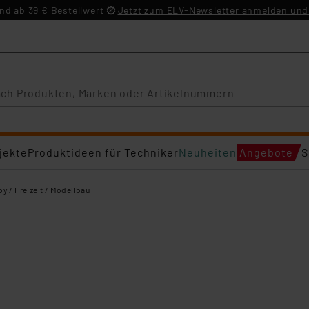
d ab 39 € Bestellwert
Jetzt zum ELV-Newsletter anmelden und 
jekte
Produktideen für Techniker
Neuheiten
Angebote
S
y / Freizeit / Modellbau