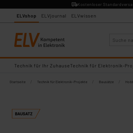
Kostenloser Standardversan
ELVshop
ELVjournal
ELVwissen
Suche
Technik für Ihr Zuhause
Technik für Elektronik-Pro
/
/
/
Startseite
Technik für Elektronik-Projekte
Bausätze
Hobb