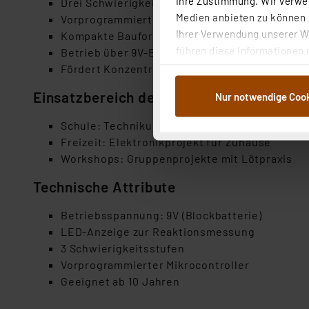
Ihre Zustimmung. Wir verwen
Drei Schwierigkeitsstufen wählbar
Medien anbieten zu können u
Vorprogrammierter Mikrocontroller
Ihrer Verwendung unserer We
Kompakte Bauform – ideal für Workshops
führen diese Informationen 
Betrieb über 9V-Blockbatterie
im Rahmen Ihrer Nutzung der
Fördert Konzentration und Feinmotorik
dem Speichern und Abrufen 
Einsatzbereich des Produktes
Nur notwendige Coo
Weiterverarbeitung für die 
Abs.1a DSG-VO) zu. Eine deta
Schule: Technikunterricht und MINT-Förderun
Button „Ablehnen oder Einst
Freizeit: Elektronikprojekt für Zuhause
ganz oder teilweise zustimm
Workshops: Gruppenprojekte mit Lötpraxis
anpassen oder widerrufen. 
Auswertung und Analyse bis 
Technische Attribute
dazu führen, dass die Einst
Betriebsspannung: 9V (Blockbatterie)
LED-Anzeige zur Reaktionsmessung
„Einige Drittanbieter verar
3 Schwierigkeitsstufen
dieser Drittanbieter umfasst
Vorprogrammierter Mikrocontroller
Nähere Infos zu diesen Drit
Geeignet ab 10 Jahren
Für die USA besteht kein A
Datenschutz nach EU-Standa