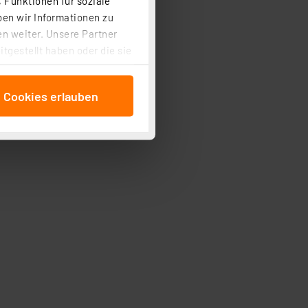
 Funktionen für soziale
ben wir Informationen zu
n weiter. Unsere Partner
tgestellt haben oder die sie
cken, stimmen Sie sowohl
anschließenden
e Cookies erlauben
beitungszwecke (Art. 6
 ist durch Klick auf den
 Cookies ablehnen oder ihr
 „Cookie Einstellungen“
tung dieser Daten zur
ser-Einstellungen können
r erneut angezeigt wird.
Einbindung von Cookies
. 49 (1) lit. a DSGVO.
n der Datenschutzerklärung.
s Land mit unzureichendem
örden personenbezogene