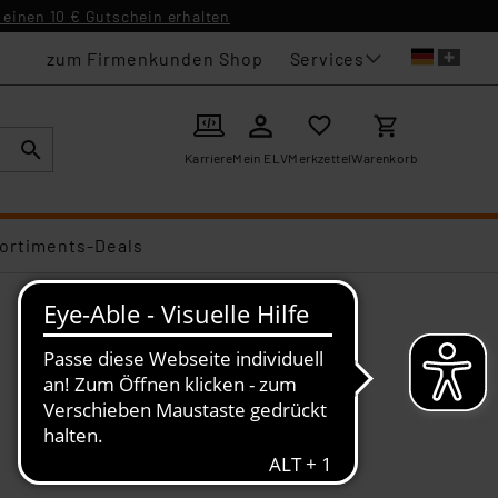
einen 10 € Gutschein erhalten
Services
zum Firmenkunden Shop
Karriere
Mein ELV
Merkzettel
Warenkorb
ortiments-Deals