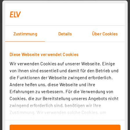
Zustimmung
Details
Über Cookies
Diese Webseite verwendet Cookies
Wir verwenden Cookies auf unserer Webseite. Einige
von ihnen sind essentiell und damit für den Betrieb und
die Funktionen der Webseite zwingend erforderlich.
Andere helfen uns, diese Webseite und ihre
Weitere Modelle
Erfahrungen zu verbessern. Für die Verwendung von
Cookies, die zur Bereitstellung unseres Angebots nicht
zwingend erforderlich sind, benötigen wir Ihre
SMD-LED Rot, Bauform TOP (PLCC), 10er-Pack
Zustimmung. Wir verwenden solche Cookies, um
Artikel-Nr. 080437
Inhalte und Anzeigen zu personalisieren, Funktionen
für soziale Medien anbieten zu können und die Zugriffe
0,88 €