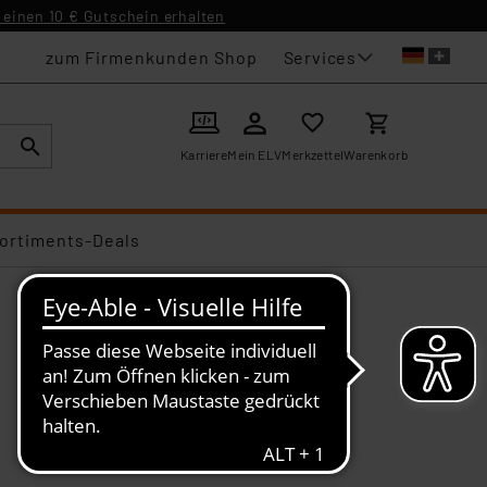
einen 10 € Gutschein erhalten
Services
zum Firmenkunden Shop
Karriere
Mein ELV
Merkzettel
Warenkorb
ortiments-Deals