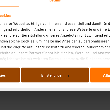
ookies
nserer Webseite. Einige von ihnen sind essentiell und damit für d
ngend erforderlich. Andere helfen uns, diese Webseite und ihre 
ies, die zur Bereitstellung unseres Angebots nicht zwingend erfo
den solche Cookies, um Inhalte und Anzeigen zu personalisieren,
nd die Zugriffe auf unsere Website zu analysieren. Außerdem ge
bsite an unsere Partner für soziale Medien, Werbung und Analyse
möglicherweise mit weiteren Daten zusammen, die Sie ihnen berei
 Dienste gesammelt haben. Indem Sie auf „Alle akzeptieren“ kli
von Informationen auf Ihrem gerät (§25 Abs.1 TTDSG) sowie der 
All
kies
Einstellungen
nachfolgend dargestellten bzw. die von Ihnen ausgewählten Verar
illierte Auflistung der einzelnen Cookies nach Zweck und Anbieter
ellungen“ abrufbar. Sie können die Verwendung nicht notwendiger
en. Ihre erteilte Zustimmung können Sie jederzeit unter dem Link
Die Rechtmäßigkeit der Speicherung, Abrufung und Weiterverarbei
zum Zeitpunkt des Widerrufs bleibt hiervon unberührt. Ihre Brow