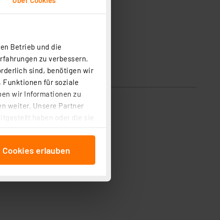
en Betrieb und die
Erfahrungen zu verbessern.
rderlich sind, benötigen wir
 Funktionen für soziale
ben wir Informationen zu
n weiter. Unsere Partner
tgestellt haben oder die sie
cken, stimmen Sie sowohl
anschließenden
e Cookies erlauben
beitungszwecke (Art. 6
 ist durch Klick auf den
 Cookies ablehnen oder ihr
 „Cookie Einstellungen“
tung dieser Daten zur
ser-Einstellungen können