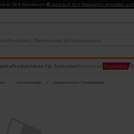
d ab 39 € Bestellwert
Jetzt zum ELV-Newsletter anmelden und 
jekte
Produktideen für Techniker
Neuheiten
Angebote
S
/
/
ten
Steckverbinder
Bananenstecker / Zwergstecker