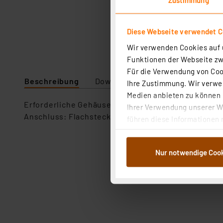
Diese Webseite verwendet C
Wir verwenden Cookies auf u
Funktionen der Webseite zwi
Für die Verwendung von Cook
Beschreibung
Downloads
Technische Daten
Ihre Zustimmung. Wir verwen
Medien anbieten zu können u
Erforderliche Gehäusebohrung 12 mm.
Ihrer Verwendung unserer We
Anschluss: Flachstecker 4,8 x 0,8 mm.
führen diese Informationen 
im Rahmen Ihrer Nutzung der
dem Speichern und Abrufen 
Nur notwendige Coo
Weiterverarbeitung für die 
Abs.1a DSG-VO) zu. Eine deta
Button „Ablehnen oder Einst
ganz oder teilweise zustimm
anpassen oder widerrufen. 
Auswertung und Analyse bis 