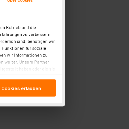
en Betrieb und die
Erfahrungen zu verbessern.
rderlich sind, benötigen wir
 Funktionen für soziale
ben wir Informationen zu
n weiter. Unsere Partner
tgestellt haben oder die sie
cken, stimmen Sie sowohl
anschließenden
e Cookies erlauben
beitungszwecke (Art. 6
 ist durch Klick auf den
 Cookies ablehnen oder ihr
 „Cookie Einstellungen“
tung dieser Daten zur
ser-Einstellungen können