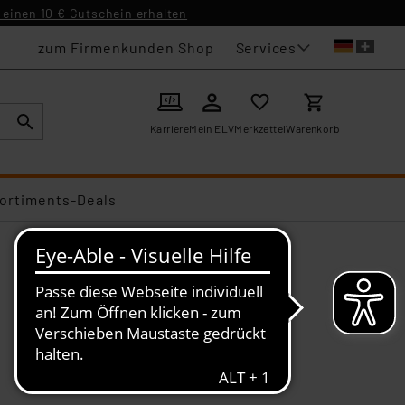
einen 10 € Gutschein erhalten
Services
zum Firmenkunden Shop
Karriere
Mein ELV
Merkzettel
Warenkorb
ortiments-Deals