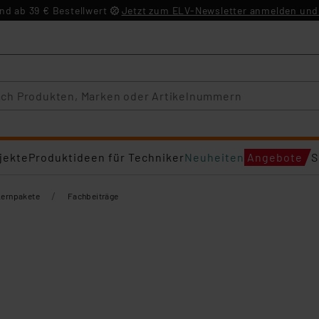
d ab 39 € Bestellwert
Jetzt zum ELV-Newsletter anmelden und 
jekte
Produktideen für Techniker
Neuheiten
Angebote
S
/
Lernpakete
Fachbeiträge