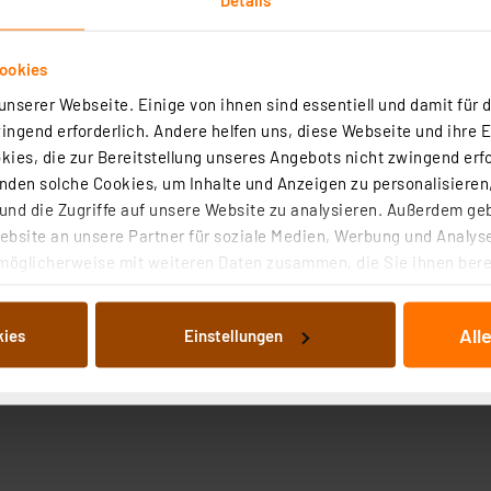
ookies
nserer Webseite. Einige von ihnen sind essentiell und damit für d
ngend erforderlich. Andere helfen uns, diese Webseite und ihre 
ies, die zur Bereitstellung unseres Angebots nicht zwingend erfo
den solche Cookies, um Inhalte und Anzeigen zu personalisieren,
nd die Zugriffe auf unsere Website zu analysieren. Außerdem ge
bsite an unsere Partner für soziale Medien, Werbung und Analyse
möglicherweise mit weiteren Daten zusammen, die Sie ihnen berei
 Dienste gesammelt haben. Indem Sie auf „Alle akzeptieren“ kli
von Informationen auf Ihrem gerät (§25 Abs.1 TTDSG) sowie der 
All
kies
Einstellungen
nachfolgend dargestellten bzw. die von Ihnen ausgewählten Verar
illierte Auflistung der einzelnen Cookies nach Zweck und Anbieter
ellungen“ abrufbar. Sie können die Verwendung nicht notwendiger
en. Ihre erteilte Zustimmung können Sie jederzeit unter dem Link
Die Rechtmäßigkeit der Speicherung, Abrufung und Weiterverarbei
zum Zeitpunkt des Widerrufs bleibt hiervon unberührt. Ihre Brow