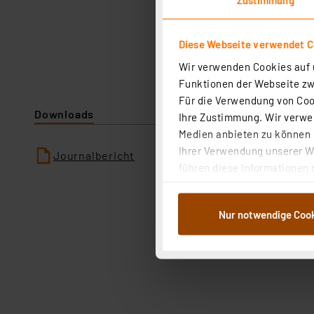
Diese Webseite verwendet C
Wir verwenden Cookies auf u
Funktionen der Webseite zwi
Für die Verwendung von Cook
Downloads
Ihre Zustimmung. Wir verwen
Medien anbieten zu können u
Ihrer Verwendung unserer We
Journalbericht
führen diese Informationen 
im Rahmen Ihrer Nutzung der
dem Speichern und Abrufen 
Nur notwendige Coo
Weiterverarbeitung für die 
Abs.1a DSG-VO) zu. Eine deta
Button „Ablehnen oder Einst
ganz oder teilweise zustimm
anpassen oder widerrufen. 
Auswertung und Analyse bis 