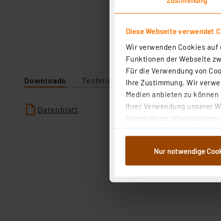
Diese Webseite verwendet C
Wir verwenden Cookies auf u
Funktionen der Webseite zwi
Für die Verwendung von Cook
Downloads
Technische Daten
Ihre Zustimmung. Wir verwen
Medien anbieten zu können u
Ihrer Verwendung unserer We
Datenblatt
führen diese Informationen 
im Rahmen Ihrer Nutzung der
dem Speichern und Abrufen 
Nur notwendige Coo
Weiterverarbeitung für die 
Abs.1a DSG-VO) zu. Eine deta
Button „Ablehnen oder Einst
ganz oder teilweise zustimm
anpassen oder widerrufen. 
Auswertung und Analyse bis 