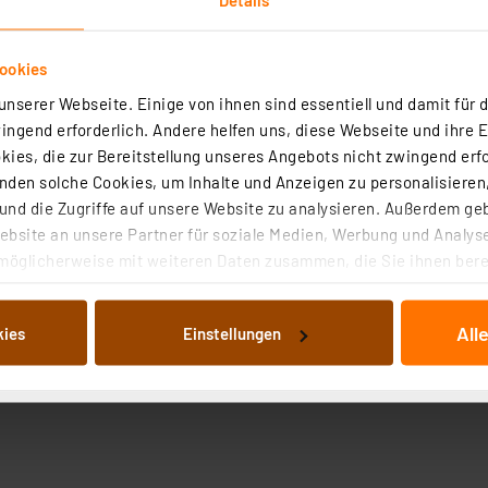
ookies
nserer Webseite. Einige von ihnen sind essentiell und damit für d
ngend erforderlich. Andere helfen uns, diese Webseite und ihre 
ies, die zur Bereitstellung unseres Angebots nicht zwingend erfo
den solche Cookies, um Inhalte und Anzeigen zu personalisieren,
nd die Zugriffe auf unsere Website zu analysieren. Außerdem ge
bsite an unsere Partner für soziale Medien, Werbung und Analyse
möglicherweise mit weiteren Daten zusammen, die Sie ihnen berei
 Dienste gesammelt haben. Indem Sie auf „Alle akzeptieren“ kli
von Informationen auf Ihrem gerät (§25 Abs.1 TTDSG) sowie der 
All
kies
Einstellungen
nachfolgend dargestellten bzw. die von Ihnen ausgewählten Verar
illierte Auflistung der einzelnen Cookies nach Zweck und Anbieter
ellungen“ abrufbar. Sie können die Verwendung nicht notwendiger
en. Ihre erteilte Zustimmung können Sie jederzeit unter dem Link
Die Rechtmäßigkeit der Speicherung, Abrufung und Weiterverarbei
zum Zeitpunkt des Widerrufs bleibt hiervon unberührt. Ihre Brow