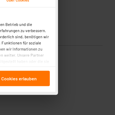
en Betrieb und die
Erfahrungen zu verbessern.
rderlich sind, benötigen wir
 Funktionen für soziale
ben wir Informationen zu
n weiter. Unsere Partner
tgestellt haben oder die sie
cken, stimmen Sie sowohl
anschließenden
e Cookies erlauben
beitungszwecke (Art. 6
 ist durch Klick auf den
 Cookies ablehnen oder ihr
 „Cookie Einstellungen“
tung dieser Daten zur
ser-Einstellungen können