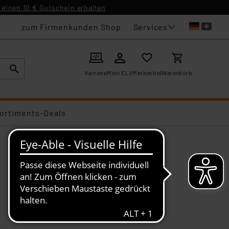
einen 10 € Gutschein erhalten
Services
zum Firmenkunden Shop
Karriere
Mein ELV
Merkzettel
Warenkorb
ortiments-Deals