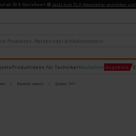
d ab 39 € Bestellwert
Jetzt zum ELV-Newsletter anmelden und 
jekte
Produktideen für Techniker
Neuheiten
Angebote
S
/
/
ten
Bauteile, passiv
Quarze, THT-