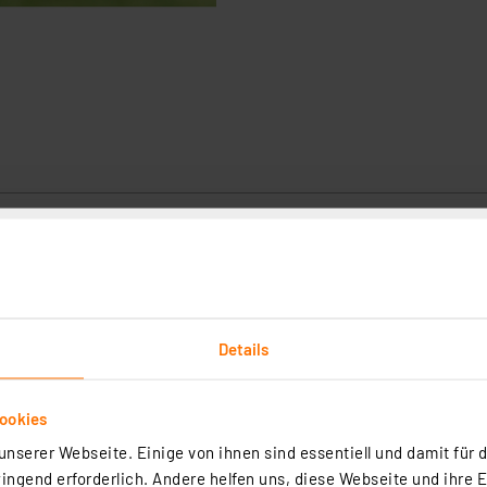
Details
Gehäuse MH0101a, Gehäusedeckel schwarzgrau
ookies
use ist für die geschützte Montage von Elektronikmodulen bestimmt
nserer Webseite. Einige von ihnen sind essentiell und damit für d
inen Wandhalter sicher installiert werden.
ngend erforderlich. Andere helfen uns, diese Webseite und ihre 