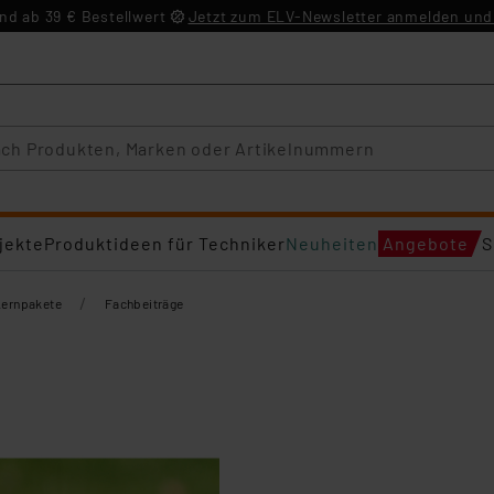
d ab 39 € Bestellwert
Jetzt zum ELV-Newsletter anmelden und 
jekte
Produktideen für Techniker
Neuheiten
Angebote
S
/
Lernpakete
Fachbeiträge