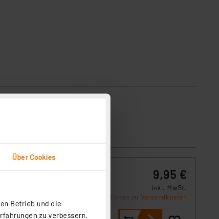
Über Cookies
9,95 €
inkl. MwSt.
. Es
Informationen zu Versandkosten
en Betrieb und die
Erfahrungen zu verbessern.