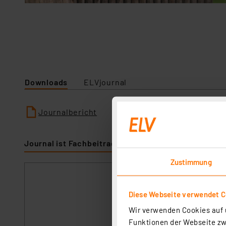
Downloads
ELVjournal
Journalbericht
Journal ist Fachbeitrag zu
Zustimmung
ELV modulares 
Artikel-Nr. 157754
Diese Webseite verwendet C
Das modulare Gehä
Wir verwenden Cookies auf u
kann zudem über e
Funktionen der Webseite zwi