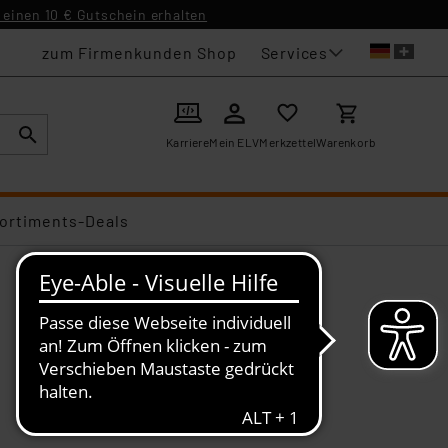
einen 10 € Gutschein erhalten
Services
zum Firmenkunden Shop
Karriere
Mein ELV
Merkzettel
Warenkorb
ortiments-Deals