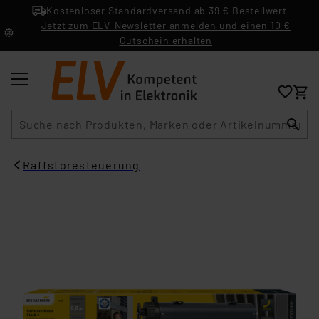
Kostenloser Standardversand ab 39 € Bestellwert
Jetzt zum ELV-Newsletter anmelden und einen 10 €
Gutschein erhalten
Suche
Raffstoresteuerung