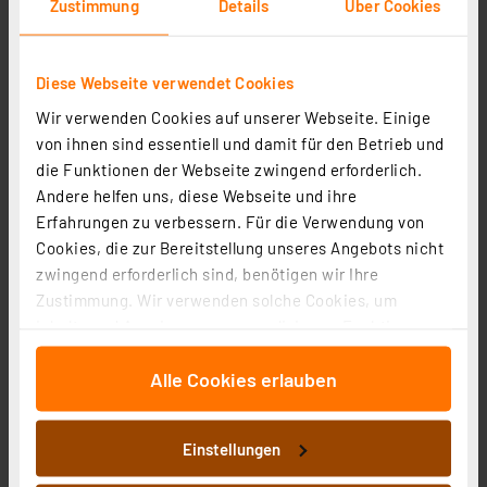
Zustimmung
Details
Über Cookies
Diese Webseite verwendet Cookies
Wir verwenden Cookies auf unserer Webseite. Einige
von ihnen sind essentiell und damit für den Betrieb und
ELV Smart Home Set Außensteckdose, HmIP-FSI16
die Funktionen der Webseite zwingend erforderlich.
(Bausatz), Adapter
Andere helfen uns, diese Webseite und ihre
Artikel-Nr. 254496
Erfahrungen zu verbessern. Für die Verwendung von
84,95 €
Cookies, die zur Bereitstellung unseres Angebots nicht
zwingend erforderlich sind, benötigen wir Ihre
inkl. MwSt.
Informationen zu Versandkosten
Zustimmung. Wir verwenden solche Cookies, um
Inhalte und Anzeigen zu personalisieren, Funktionen
für soziale Medien anbieten zu können und die Zugriffe
Alle Cookies erlauben
auf unsere Website zu analysieren. Außerdem geben
wir Informationen zu Ihrer Verwendung unserer Website
an unsere Partner für soziale Medien, Werbung und
Einstellungen
Analysen weiter. Unsere Partner führen diese
Informationen möglicherweise mit weiteren Daten