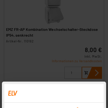
EMZ FR-AP Kombination Wechselschalter-Steckdose
IP54, senkrecht
Artikel-Nr. 110162
8,00 €
inkl. MwSt.
Informationen zu Versandkosten