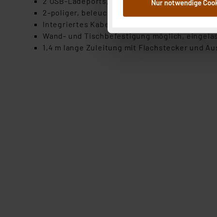
2 USB-Ladeports, 5 V, insgesamt mit bis zu 2,4
Nur notwendige Coo
Weiterverarbeitung für die 
2-poliger, beleuchteter Netzschalter, versen
Abs.1a DSG-VO) zu. Eine deta
Integriertes Kabelmanagement auf der Rücksei
Button „Ablehnen oder Einst
Wand- und Tischbefestigung möglich, eingela
ganz oder teilweise zustimm
1,4 m lange Zuleitung mit Flachstecker und Au
anpassen oder widerrufen. 
Auswertung und Analyse bis 
dazu führen, dass die Einst
„Einige Drittanbieter verar
dieser Drittanbieter umfasst
Nähere Infos zu diesen Drit
Für die USA besteht kein A
Datenschutz nach EU-Standa
Daten in Überwachungsprogr
Unsere Kooperation mit dies
Kommission sowie einer eige
Daten, verbundenen Risiken
Impressum
|
Datenschutzer