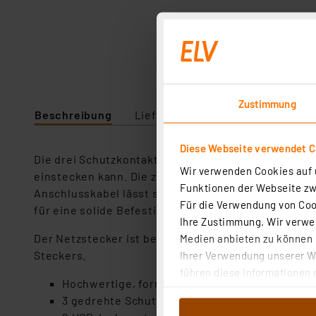
Zustimmung
Beschreibung
Lieferumfang
Downloads
Diese Webseite verwendet C
Die drei Schutzkontaktsteckdosen mit erhöhtem Be
Wir verwenden Cookies auf u
einstecken kann. Die zwei USB-Ladeports liefern b
Funktionen der Webseite zwi
Anschlusskabel lässt sich clever dank des integr
Für die Verwendung von Cook
für eine solide Befestigung der Steckdosenleiste.
Ihre Zustimmung. Wir verwen
Der Netzstecker ist besonders flach ausgeführt, s
Medien anbieten zu können u
Steckers.
Ihrer Verwendung unserer We
führen diese Informationen 
Hochwertige, formschöne 3fach-Steckdosenlei
im Rahmen Ihrer Nutzung der
3 gedrehte Schutzkontaktsteckdosen, mit er
dem Speichern und Abrufen 