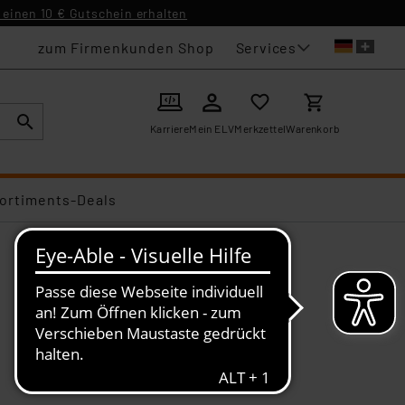
einen 10 € Gutschein erhalten
Services
zum Firmenkunden Shop
Karriere
Mein ELV
Merkzettel
Warenkorb
ortiments-Deals