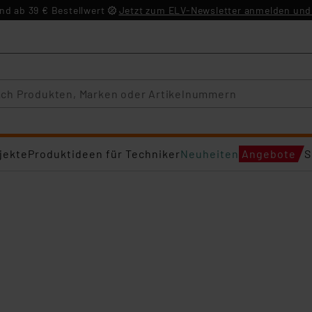
d ab 39 € Bestellwert
Jetzt zum ELV-Newsletter anmelden und 
jekte
Produktideen für Techniker
Neuheiten
Angebote
S