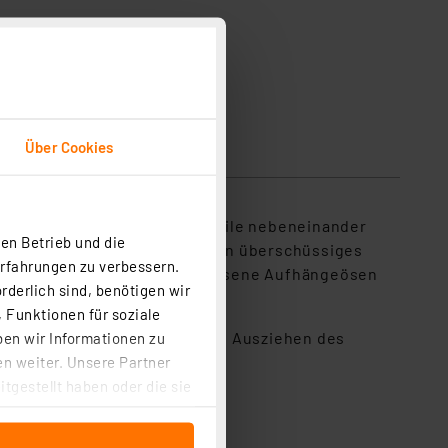
Mit Kabelmanagement
Über Cookies
er gut mehrere Steckernetzteile nebeneinander
en Betrieb und die
martphones und Tablet-PCs. Ein überschüssiges
Erfahrungen zu verbessern.
 hier findet man auch eingelassene Aufhängeösen
rderlich sind, benötigen wir
 Funktionen für soziale
 Zuglasche hilft beim bequemen Ausziehen des
ben wir Informationen zu
n weiter. Unsere Partner
tgestellt haben oder die sie
cken, stimmen Sie sowohl
anschließenden