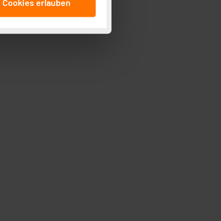
e Cookies erlauben
beitungszwecke (Art. 6
 ist durch Klick auf den
 Cookies ablehnen oder ihr
 „Cookie Einstellungen“
tung dieser Daten zur
ser-Einstellungen können
r erneut angezeigt wird.
Einbindung von Cookies
. 49 (1) lit. a DSGVO.
n der Datenschutzerklärung.
s Land mit unzureichendem
örden personenbezogene
r Europäer bestehen.
ln der Europäischen
 Art der übermittelten