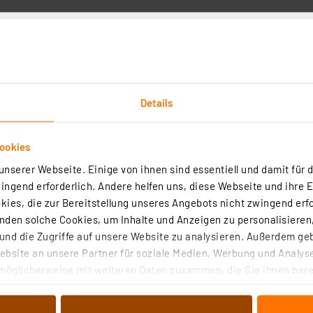
Details
Technische Daten
Angaben zur Produktsicherheit
ookies
rührungsschutz sind gedreht angeordnet, sodass man hi
nserer Webseite. Einige von ihnen sind essentiell und damit für d
is zu 2,4 A Ladestrom für 5-V-USB-Geräte, zum Beispiel S
ngend erforderlich. Andere helfen uns, diese Webseite und ihre 
ierten Kabelmanagements auf der Rückseite unterbringen,
ies, die zur Bereitstellung unseres Angebots nicht zwingend erfo
den solche Cookies, um Inhalte und Anzeigen zu personalisieren,
o kann man ihn u. a. auch hinter Möbeln einstecken. Eine
nd die Zugriffe auf unsere Website zu analysieren. Außerdem ge
bsite an unsere Partner für soziale Medien, Werbung und Analyse
möglicherweise mit weiteren Daten zusammen, die Sie ihnen berei
ste, 2-farbig, im Designgehäuse
 Dienste gesammelt haben. Indem Sie auf „Alle akzeptieren“ kli
höhtem Berührungsschutz
von Informationen auf Ihrem gerät (§25 Abs.1 TTDSG) sowie der 