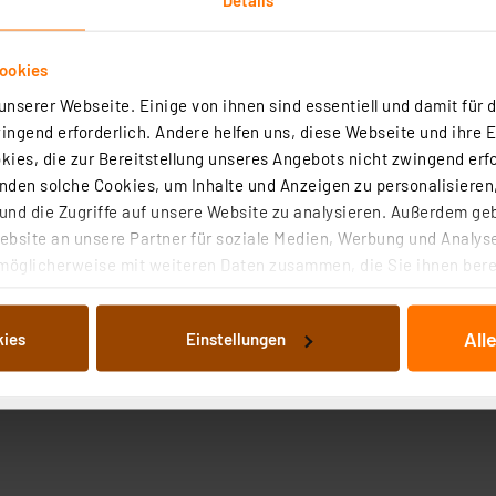
ookies
nserer Webseite. Einige von ihnen sind essentiell und damit für d
ngend erforderlich. Andere helfen uns, diese Webseite und ihre 
ies, die zur Bereitstellung unseres Angebots nicht zwingend erfo
den solche Cookies, um Inhalte und Anzeigen zu personalisieren,
nd die Zugriffe auf unsere Website zu analysieren. Außerdem ge
bsite an unsere Partner für soziale Medien, Werbung und Analyse
möglicherweise mit weiteren Daten zusammen, die Sie ihnen berei
 Dienste gesammelt haben. Indem Sie auf „Alle akzeptieren“ kli
von Informationen auf Ihrem gerät (§25 Abs.1 TTDSG) sowie der 
All
kies
Einstellungen
nachfolgend dargestellten bzw. die von Ihnen ausgewählten Verar
illierte Auflistung der einzelnen Cookies nach Zweck und Anbieter
ellungen“ abrufbar. Sie können die Verwendung nicht notwendiger
en. Ihre erteilte Zustimmung können Sie jederzeit unter dem Link
Die Rechtmäßigkeit der Speicherung, Abrufung und Weiterverarbei
zum Zeitpunkt des Widerrufs bleibt hiervon unberührt. Ihre Brow