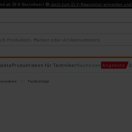
d ab 39 € Bestellwert
Jetzt zum ELV-Newsletter anmelden und 
jekte
Produktideen für Techniker
Neuheiten
Angebote
S
/
Lernpakete
Fachbeiträge