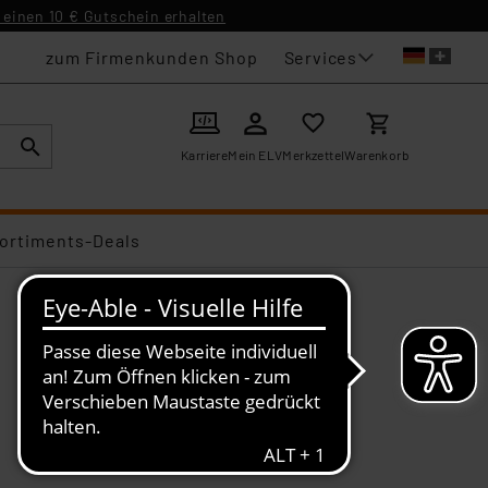
einen 10 € Gutschein erhalten
Services
zum Firmenkunden Shop
Karriere
Mein ELV
Merkzettel
Warenkorb
ortiments-Deals