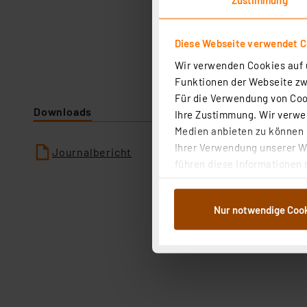
Diese Webseite verwendet C
Wir verwenden Cookies auf u
Funktionen der Webseite zwi
Für die Verwendung von Cook
Downloads
Ihre Zustimmung. Wir verwen
Medien anbieten zu können u
Ihrer Verwendung unserer We
Journalbericht
führen diese Informationen 
im Rahmen Ihrer Nutzung der
dem Speichern und Abrufen 
Nur notwendige Coo
Weiterverarbeitung für die 
Abs.1a DSG-VO) zu. Eine deta
Button „Ablehnen oder Einst
ganz oder teilweise zustimm
anpassen oder widerrufen. 
Auswertung und Analyse bis 