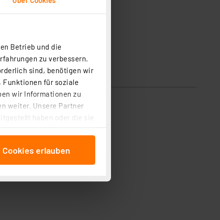
en Betrieb und die
Erfahrungen zu verbessern.
rderlich sind, benötigen wir
 Funktionen für soziale
ben wir Informationen zu
n weiter. Unsere Partner
tgestellt haben oder die sie
cken, stimmen Sie sowohl
anschließenden
e Cookies erlauben
beitungszwecke (Art. 6
 ist durch Klick auf den
 Cookies ablehnen oder ihr
 „Cookie Einstellungen“
tung dieser Daten zur
ser-Einstellungen können