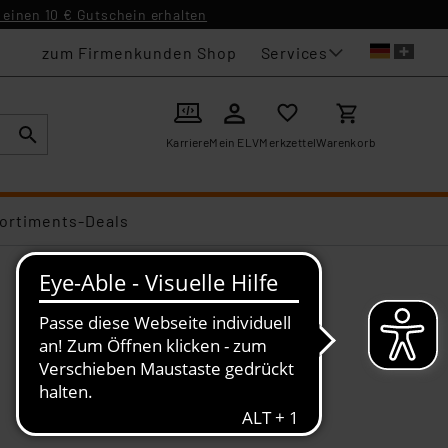
einen 10 € Gutschein erhalten
Services
zum Firmenkunden Shop
Karriere
Mein ELV
Merkzettel
Warenkorb
ortiments-Deals