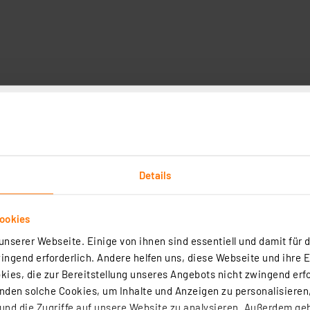
Technische Daten
 sicher untergebracht, die relevanten Bauteile erhalten 
Netzteil liefert ausreichend Leistung, und für die schne
Details
ookies
tzwerkcontroller, selbst klebend
nserer Webseite. Einige von ihnen sind essentiell und damit für d
ngend erforderlich. Andere helfen uns, diese Webseite und ihre 
ies, die zur Bereitstellung unseres Angebots nicht zwingend erfo
Pi Noobs
den solche Cookies, um Inhalte und Anzeigen zu personalisieren,
nd die Zugriffe auf unsere Website zu analysieren. Außerdem ge