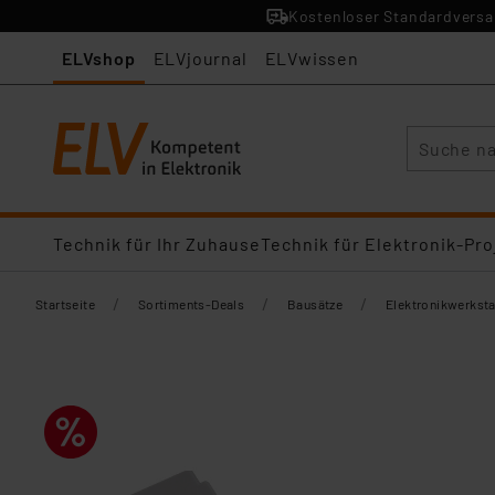
Kostenloser Standardversan
ELVshop
ELVjournal
ELVwissen
Suche
Technik für Ihr Zuhause
Technik für Elektronik-Pro
/
/
/
Startseite
Sortiments-Deals
Bausätze
Elektronikwerksta