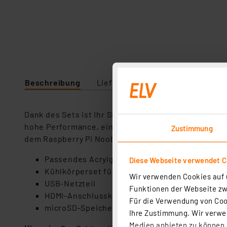
Beschreibung
Lieferumfang
Downloads
Dank des Sets ist Ihr Single-Board-Computer (SBC)
hohe Performance, ein auf den SBC zugeschnittenes 
Zustimmung
dem Raspberry Pi Noobs.
Passendes Acrylgehäuse mit Klappdeckel
Diese Webseite verwendet C
Kühlkörperset für Prozessor, RAM und USB-/Ne
Wir verwenden Cookies auf u
USB-Netzteil
Funktionen der Webseite zwi
HDMI-Anschlusskabel, 1,8 m
Für die Verwendung von Cook
microSD-Speicherkarte, 16 GB, mit Raspberry 
Ihre Zustimmung. Wir verwen
Medien anbieten zu können u