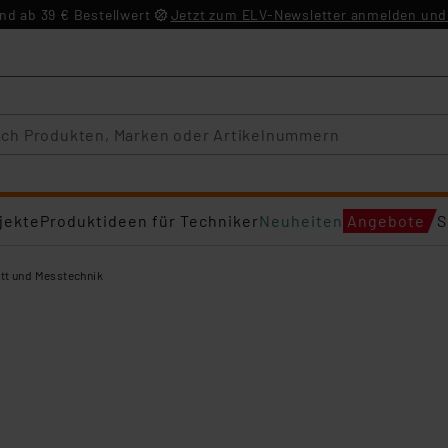
d ab 39 € Bestellwert
Jetzt zum ELV-Newsletter anmelden und 
jekte
Produktideen für Techniker
Neuheiten
Angebote
S
tt und Messtechnik