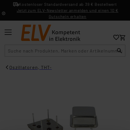
Kostenloser Standardversand ab 39 € Bestellwert
Jetzt zum ELV-Newsletter anmelden und einen 10 €
Gutschein erhalten
Suche
Oszillatoren, THT-