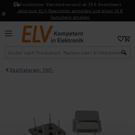
Kostenloser Standardversand ab 39 € Bestellwert
Jetzt zum ELV-Newsletter anmelden und einen 10 €
Gutschein erhalten
Suche
Oszillatoren, THT-