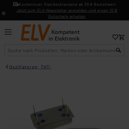
Kostenloser Standardversand ab 39 € Bestellwert
Jetzt zum ELV-Newsletter anmelden und einen 10 €
Gutschein erhalten
Suche
Oszillatoren, THT-