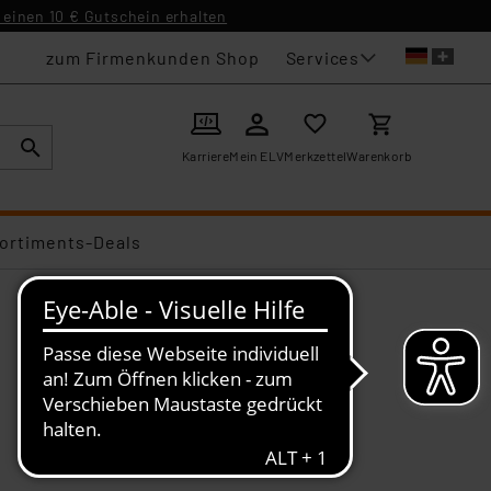
einen 10 € Gutschein erhalten
Services
zum Firmenkunden Shop
Karriere
Mein ELV
Merkzettel
Warenkorb
ortiments-Deals