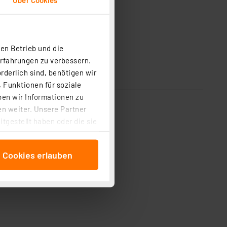
en Betrieb und die
Erfahrungen zu verbessern.
rderlich sind, benötigen wir
 Funktionen für soziale
ben wir Informationen zu
n weiter. Unsere Partner
tgestellt haben oder die sie
cken, stimmen Sie sowohl
anschließenden
e Cookies erlauben
beitungszwecke (Art. 6
 ist durch Klick auf den
 Cookies ablehnen oder ihr
 „Cookie Einstellungen“
tung dieser Daten zur
ser-Einstellungen können