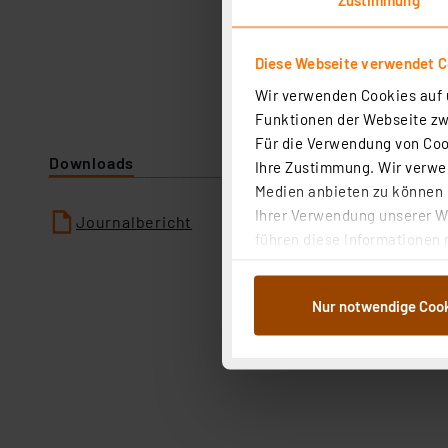
Diese Webseite verwendet C
Wir verwenden Cookies auf u
Funktionen der Webseite zwi
Für die Verwendung von Cook
Downloads
Ihre Zustimmung. Wir verwen
Medien anbieten zu können u
Ihrer Verwendung unserer We
Journalbericht
führen diese Informationen 
im Rahmen Ihrer Nutzung der
dem Speichern und Abrufen 
Nur notwendige Coo
Weiterverarbeitung für die 
Abs.1a DSG-VO) zu. Eine deta
Button „Ablehnen oder Einst
ganz oder teilweise zustimm
anpassen oder widerrufen. 
Auswertung und Analyse bis 