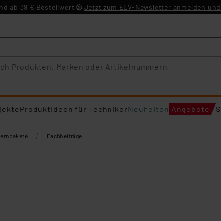
d ab 39 € Bestellwert
Jetzt zum ELV-Newsletter anmelden und 
jekte
Produktideen für Techniker
Neuheiten
Angebote
S
/
Lernpakete
Fachbeiträge