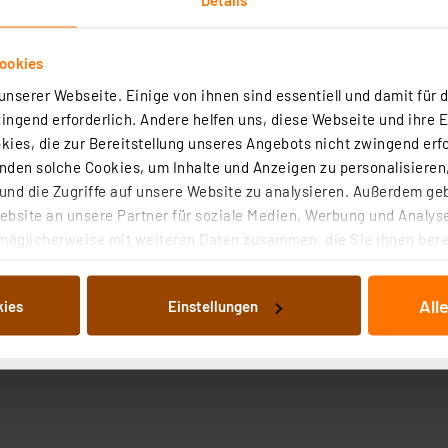
ookies
nserer Webseite. Einige von ihnen sind essentiell und damit für d
ngend erforderlich. Andere helfen uns, diese Webseite und ihre 
ies, die zur Bereitstellung unseres Angebots nicht zwingend erfo
den solche Cookies, um Inhalte und Anzeigen zu personalisieren,
nd die Zugriffe auf unsere Website zu analysieren. Außerdem ge
bsite an unsere Partner für soziale Medien, Werbung und Analyse
möglicherweise mit weiteren Daten zusammen, die Sie ihnen berei
 Dienste gesammelt haben. Indem Sie auf „Alle akzeptieren“ kli
von Informationen auf Ihrem gerät (§25 Abs.1 TTDSG) sowie der 
All
kies
Einstellungen
nachfolgend dargestellten bzw. die von Ihnen ausgewählten Verar
illierte Auflistung der einzelnen Cookies nach Zweck und Anbieter
ellungen“ abrufbar. Sie können die Verwendung nicht notwendiger
en. Ihre erteilte Zustimmung können Sie jederzeit unter dem Link
Die Rechtmäßigkeit der Speicherung, Abrufung und Weiterverarbei
zum Zeitpunkt des Widerrufs bleibt hiervon unberührt. Ihre Brow