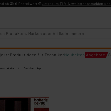
d ab 39 € Bestellwert
Jetzt zum ELV-Newsletter anmelden und 
jekte
Produktideen für Techniker
Neuheiten
Angebote
S
/
Lernpakete
Fachbeiträge