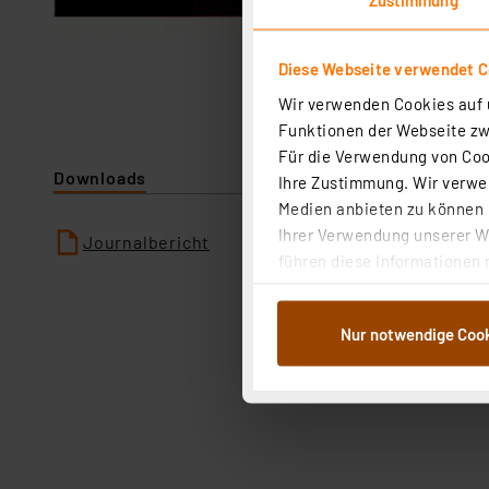
Diese Webseite verwendet C
Wir verwenden Cookies auf u
Funktionen der Webseite zwi
Für die Verwendung von Cook
Downloads
Ihre Zustimmung. Wir verwen
Medien anbieten zu können u
Ihrer Verwendung unserer We
Journalbericht
führen diese Informationen 
im Rahmen Ihrer Nutzung der
dem Speichern und Abrufen 
Nur notwendige Coo
Weiterverarbeitung für die 
Abs.1a DSG-VO) zu. Eine deta
Button „Ablehnen oder Einst
ganz oder teilweise zustimm
anpassen oder widerrufen. 
Auswertung und Analyse bis 