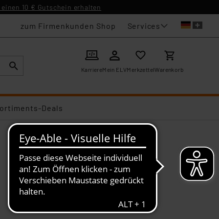
einen 10 € Gutschein erhalten
Services
zum Firmenkunden Shop
Karriere
Mein ELV
Merkzettel
Warenkorb
ortiments-Deals