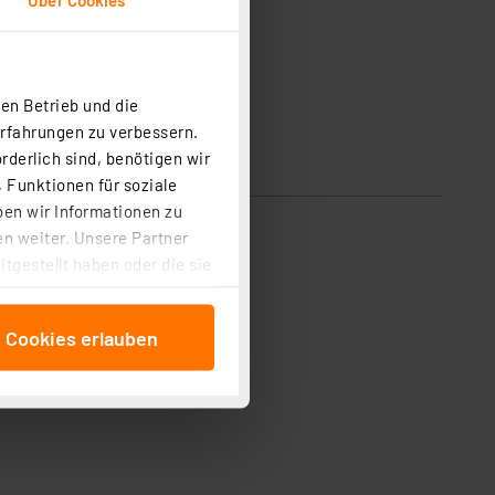
en Betrieb und die
Erfahrungen zu verbessern.
rderlich sind, benötigen wir
 Funktionen für soziale
ben wir Informationen zu
n weiter. Unsere Partner
tgestellt haben oder die sie
cken, stimmen Sie sowohl
anschließenden
e Cookies erlauben
beitungszwecke (Art. 6
 ist durch Klick auf den
 Cookies ablehnen oder ihr
 „Cookie Einstellungen“
tung dieser Daten zur
ser-Einstellungen können