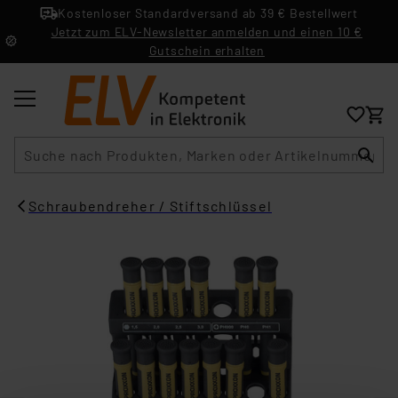
Kostenloser Standardversand ab 39 € Bestellwert
Jetzt zum ELV-Newsletter anmelden und einen 10 €
Gutschein erhalten
Suche
Schraubendreher / Stiftschlüssel