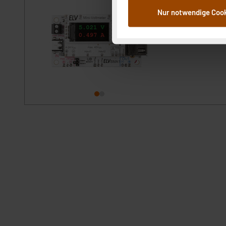
dem Speichern und Abrufen 
Nur notwendige Coo
Weiterverarbeitung für die 
sofort versandfe
Abs.1a DSG-VO) zu. Eine deta
Button „Ablehnen oder Einst
ganz oder teilweise zustimm
anpassen oder widerrufen. 
Auswertung und Analyse bis 
dazu führen, dass die Einst
„Einige Drittanbieter verar
dieser Drittanbieter umfasst
Nähere Infos zu diesen Drit
Für die USA besteht kein A
Datenschutz nach EU-Standa
Daten in Überwachungsprogr
Unsere Kooperation mit dies
Kommission sowie einer eige
Daten, verbundenen Risiken