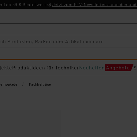
d ab 39 € Bestellwert
Jetzt zum ELV-Newsletter anmelden und 
jekte
Produktideen für Techniker
Neuheiten
Angebote
S
/
Lernpakete
Fachbeiträge