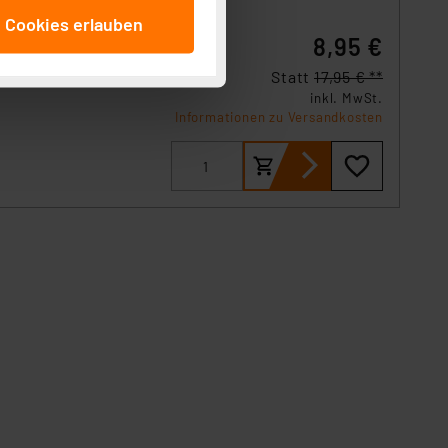
anschließenden
e Cookies erlauben
beitungszwecke (Art. 6
8,95 €
 ist durch Klick auf den
 Cookies ablehnen oder ihr
Statt
17,95 € **
inkl. MwSt.
 „Cookie Einstellungen“
Informationen zu Versandkosten
tung dieser Daten zur
ser-Einstellungen können
r erneut angezeigt wird.
Einbindung von Cookies
. 49 (1) lit. a DSGVO.
n der Datenschutzerklärung.
s Land mit unzureichendem
örden personenbezogene
r Europäer bestehen.
ln der Europäischen
 Art der übermittelten