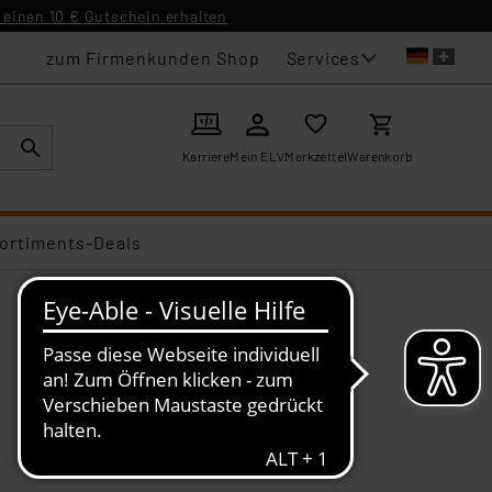
einen 10 € Gutschein erhalten
Services
zum Firmenkunden Shop
Karriere
Mein ELV
Merkzettel
Warenkorb
ortiments-Deals