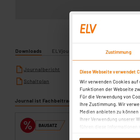
Downloads
ELVjournal
Zustimmung
Journalbericht
Diese Webseite verwendet C
Schaltplan
Wir verwenden Cookies auf u
Funktionen der Webseite zwi
Für die Verwendung von Cook
Journal ist Fachbeitrag zu
Ihre Zustimmung. Wir verwen
Medien anbieten zu können u
Ihrer Verwendung unserer We
ELV Bausatz Str
führen diese Informationen 
Artikel-Nr. 156606
im Rahmen Ihrer Nutzung der
Der Strommessadap