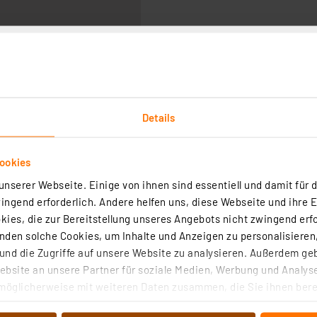
Details
ookies
nserer Webseite. Einige von ihnen sind essentiell und damit für d
ngend erforderlich. Andere helfen uns, diese Webseite und ihre 
ies, die zur Bereitstellung unseres Angebots nicht zwingend erfo
den solche Cookies, um Inhalte und Anzeigen zu personalisieren,
nd die Zugriffe auf unsere Website zu analysieren. Außerdem ge
bsite an unsere Partner für soziale Medien, Werbung und Analyse
ommessadapter SMA1 für ELV Mini-Voltmeter für Steckboards
möglicherweise mit weiteren Daten zusammen, die Sie ihnen berei
 Dienste gesammelt haben. Indem Sie auf „Alle akzeptieren“ kli
ter SMA1 ist die ideale Ergänzung zu dem Mini-Voltmeter MVM1.