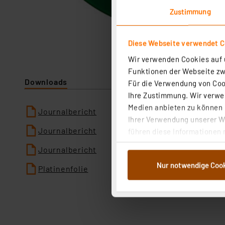
Zustimmung
Diese Webseite verwendet C
Wir verwenden Cookies auf u
Funktionen der Webseite zwi
Downloads
Für die Verwendung von Cook
Ihre Zustimmung. Wir verwen
Medien anbieten zu können u
Journalbericht
Ihrer Verwendung unserer We
Journalbericht
führen diese Informationen 
im Rahmen Ihrer Nutzung der
Journalbericht
dem Speichern und Abrufen 
Nur notwendige Coo
Weiterverarbeitung für die 
Platinenfolie
Abs.1a DSG-VO) zu. Eine deta
Button „Ablehnen oder Einst
ganz oder teilweise zustimm
anpassen oder widerrufen. 