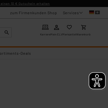
einen 10 € Gutschein erhalten
Services
zum Firmenkunden Shop
Karriere
Mein ELV
Merkzettel
Warenkorb
ortiments-Deals