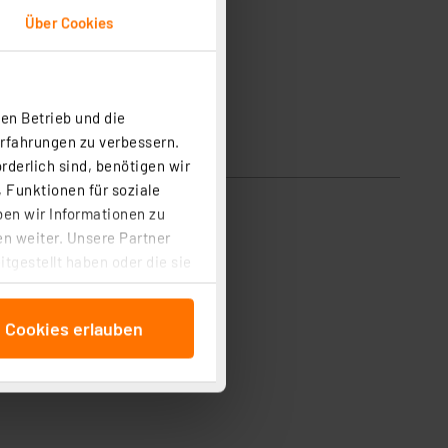
Über Cookies
en Betrieb und die
Erfahrungen zu verbessern.
rderlich sind, benötigen wir
 Funktionen für soziale
ben wir Informationen zu
n weiter. Unsere Partner
tgestellt haben oder die sie
cken, stimmen Sie sowohl
anschließenden
e Cookies erlauben
beitungszwecke (Art. 6
 ist durch Klick auf den
 Cookies ablehnen oder ihr
 „Cookie Einstellungen“
tung dieser Daten zur