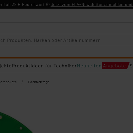
d ab 39 € Bestellwert
Jetzt zum ELV-Newsletter anmelden und 
jekte
Produktideen für Techniker
Neuheiten
Angebote
S
/
Lernpakete
Fachbeiträge