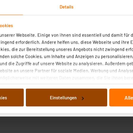
Details
ookies
nserer Webseite. Einige von ihnen sind essentiell und damit für d
ngend erforderlich. Andere helfen uns, diese Webseite und ihre 
ies, die zur Bereitstellung unseres Angebots nicht zwingend erfo
den solche Cookies, um Inhalte und Anzeigen zu personalisieren,
nd die Zugriffe auf unsere Website zu analysieren. Außerdem ge
bsite an unsere Partner für soziale Medien, Werbung und Analyse
möglicherweise mit weiteren Daten zusammen, die Sie ihnen berei
 Dienste gesammelt haben. Indem Sie auf „Alle akzeptieren“ kli
von Informationen auf Ihrem gerät (§25 Abs.1 TTDSG) sowie der 
All
kies
Einstellungen
nachfolgend dargestellten bzw. die von Ihnen ausgewählten Verar
illierte Auflistung der einzelnen Cookies nach Zweck und Anbieter
ellungen“ abrufbar. Sie können die Verwendung nicht notwendiger
en. Ihre erteilte Zustimmung können Sie jederzeit unter dem Link
Die Rechtmäßigkeit der Speicherung, Abrufung und Weiterverarbei