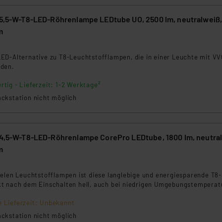
 15,5-W-T8-LED-Röhrenlampe LEDtube UO, 2500 lm, neutralweiß
m
3
ED-Alternative zu T8-Leuchtstofflampen, die in einer Leuchte mit VV
rden.
rtig - Lieferzeit: 1-2 Werktage²
ckstation nicht möglich
 14,5-W-T8-LED-Röhrenlampe CorePro LEDtube, 1800 lm, neutra
m
9
ielen Leuchtstofflampen ist diese langlebige und energiesparende T8
t nach dem Einschalten hell, auch bei niedrigen Umgebungstemperat
e Lieferzeit: Unbekannt
ckstation nicht möglich