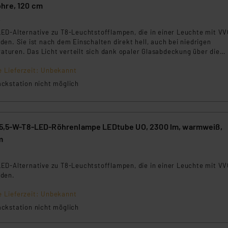
ngemessenheitsbeschluss der EU. Dies bedeutet, dass die USA al
hre, 120 cm
rds eingestuft wird. So besteht etwa das Risiko, dass US-Beh
2
ammen verarbeiten, ohne dass hiergegen Klagemöglichkeiten fü
ED-Alternative zu T8-Leuchtstofflampen, die in einer Leuchte mit VV
en Dienstleistern stützt sich auf die Standarddatenschutzklause
en. Sie ist nach dem Einschalten direkt hell, auch bei niedrigen
uren. Das Licht verteilt sich dank opaler Glasabdeckung über die
nen Beurteilung der mit der Datenübermittlung, insbesondere der
e gleichmäßig blendfrei.
.“
e Lieferzeit: Unbekannt
ckstation nicht möglich
klärung
 15,5-W-T8-LED-Röhrenlampe LEDtube UO, 2300 lm, warmweiß,
m
5
ED-Alternative zu T8-Leuchtstofflampen, die in einer Leuchte mit VV
rden.
e Lieferzeit: Unbekannt
ckstation nicht möglich