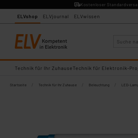
Kostenloser Standardversan
ELVshop
ELVjournal
ELVwissen
Suche
Technik für Ihr Zuhause
Technik für Elektronik-Pro
/
/
/
Startseite
Technik für Ihr Zuhause
Beleuchtung
LED-Lamp