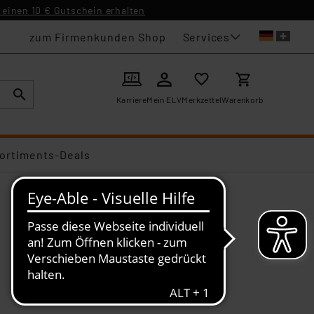
einen 10 € Gutschein erhalten
Services
zum Firmenkunden Shop
Karriere
Mein ELV
Merkzettel
Warenkorb
ortiments-Deals