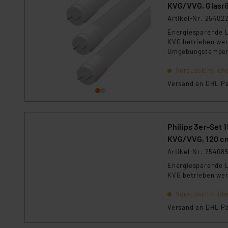
Für die USA besteht kein A
KVG/VVG, Glasrö
Datenschutz nach EU-Standa
Artikel-Nr. 25402
Daten in Überwachungsprogr
Energiesparende L
Unsere Kooperation mit dies
KVG betrieben werd
Umgebungstemperat
Kommission sowie einer eige
gesamte Oberfläch
Daten, verbundenen Risiken
Voraussichtlich
Versand an DHL Pa
Impressum
|
Datenschutzer
Philips 3er-Set
KVG/VVG, 120 c
Artikel-Nr. 25408
Energiesparende L
KVG betrieben we
Voraussichtlich
Versand an DHL Pa