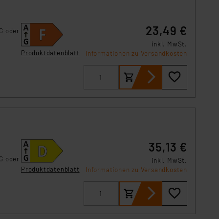
s Land mit unzureichendem
örden personenbezogene
r Europäer bestehen.
23,49 €
G oder
ln der Europäischen
inkl. MwSt.
 Art der übermittelten
Produktdatenblatt
Informationen zu Versandkosten
35,13 €
G oder
inkl. MwSt.
Produktdatenblatt
Informationen zu Versandkosten