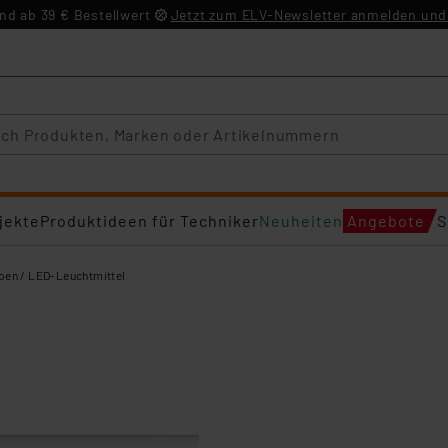
d ab 39 € Bestellwert
Jetzt zum ELV-Newsletter anmelden und 
jekte
Produktideen für Techniker
Neuheiten
Angebote
S
en / LED-Leuchtmittel