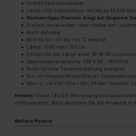
Enthält kein Quecksilber
Lange LED-Lebensdauer mit bis zu 30.000 Betr
Hochwertiges Glasrohr, biegt bei längerem Ei
Einfach installierbar – kein Umbau der Leuchte
Nicht dimmbar
Betrieb bei -20 bis +45 °C möglich
Länge: 1200 mm / 120 cm
Entspricht der Länge einer 36-W-T8-Leuchtst
Spannungsversorgung: 230 V AC ~ 50/60 Hz
Nicht für eine Tandemschaltung geeignet
Nur mit mitgeliefertem Starter-Ersatz betreib
Abm. (L x B x H): 1214 x 28 x 28 mm; Gewicht: 2
Hinweis:
Diese T8-LED-Röhrenlampe ist ausschließl
(VVG) geeignet. Bitte beachten Sie die Hinweise in 
Weitere Modelle