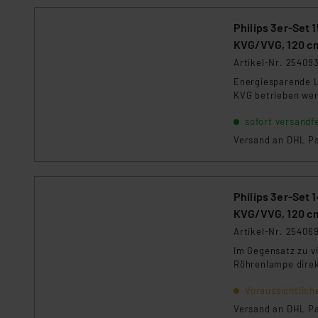
Philips 3er-Set
KVG/VVG, 120 c
Artikel-Nr. 25409
Energiesparende L
KVG betrieben we
sofort versandfe
Versand an DHL Pa
Philips 3er-Set
KVG/VVG, 120 c
Artikel-Nr. 25406
Im Gegensatz zu v
Röhrenlampe direk
Voraussichtlich
Versand an DHL Pa