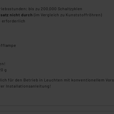
iebsstunden; bis zu 200.000 Schaltzyklen
nsatz nicht durch
(im Vergleich zu Kunststoffröhren)
 erforderlich
offlampe
en!
20 g
ich für den Betrieb in Leuchten mit konventionellem Vor
der Installationsanleitung!