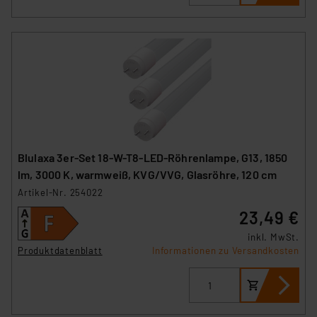
sich auf die Standarddatenschutzklauseln der
Europäischen Kommission sowie einer eigenen
Beurteilung der mit der Datenübermittlung,
insbesondere der Art der übermittelten Daten,
verbundenen Risiken.“
Impressum
|
Datenschutzerklärung
Blulaxa 3er-Set 18-W-T8-LED-Röhrenlampe, G13, 1850
lm, 3000 K, warmweiß, KVG/VVG, Glasröhre, 120 cm
Artikel-Nr. 254022
23,49 €
inkl. MwSt.
Produktdatenblatt
Informationen zu Versandkosten