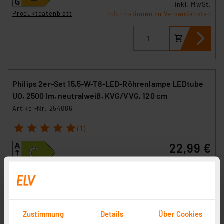
inkl. MwSt.
Produktdatenblatt
Informationen zu Versandkosten
Philips 2er-Set 15,5-W-T8-LED-Röhrenlampe LEDtube
UO, 2500 lm, neutralweiß, KVG/VVG, 120 cm
Artikel-Nr. 254086
1
2
3
4
5
(1)
22,99 €
inkl. MwSt.
Produktdatenblatt
Informationen zu Versandkosten
Zustimmung
Details
Über Cookies