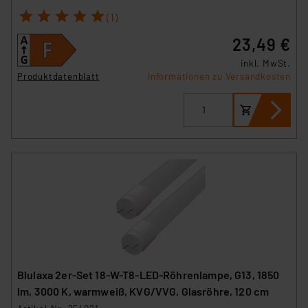
1
2
3
4
5
(1)
23,49 €
inkl. MwSt.
Produktdatenblatt
Informationen zu Versandkosten
Blulaxa 2er-Set 18-W-T8-LED-Röhrenlampe, G13, 1850
lm, 3000 K, warmweiß, KVG/VVG, Glasröhre, 120 cm