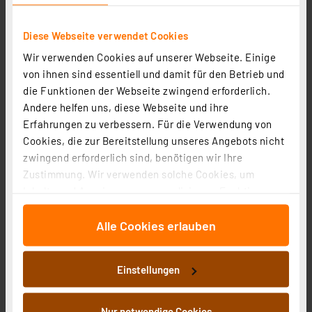
Diese Webseite verwendet Cookies
Wir verwenden Cookies auf unserer Webseite. Einige
von ihnen sind essentiell und damit für den Betrieb und
die Funktionen der Webseite zwingend erforderlich.
Andere helfen uns, diese Webseite und ihre
Erfahrungen zu verbessern. Für die Verwendung von
Osram LED TUBE T8 36 EM, 10 W, 2100 lm, 1200 mm,
Cookies, die zur Bereitstellung unseres Angebots nicht
4000 K, G13, Glas
zwingend erforderlich sind, benötigen wir Ihre
Artikel-Nr. 258393
Zustimmung. Wir verwenden solche Cookies, um
17,95 €
Inhalte und Anzeigen zu personalisieren, Funktionen
für soziale Medien anbieten zu können und die Zugriffe
inkl. MwSt.
Produktdatenblatt
Informationen zu Versandkosten
Alle Cookies erlauben
auf unsere Website zu analysieren. Außerdem geben
wir Informationen zu Ihrer Verwendung unserer Website
an unsere Partner für soziale Medien, Werbung und
Einstellungen
Analysen weiter. Unsere Partner führen diese
Informationen möglicherweise mit weiteren Daten
zusammen, die Sie ihnen bereitgestellt haben oder die
Nur notwendige Cookies