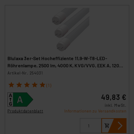
Blulaxa 3er-Set Hocheffiziente 11,9-W-T8-LED-
Röhrenlampe, 2500 lm, 4000 K, KVG/VVG, EEK A, 120
cm
Artikel-Nr. 254031
1
2
3
4
5
(1)
49,83 €
inkl. MwSt.
Produktdatenblatt
Informationen zu Versandkosten