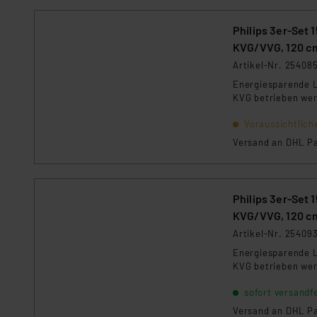
Für die USA besteht kein A
Datenschutz nach EU-Standa
Philips 3er-Set
Daten in Überwachungsprogr
KVG/VVG, 120 c
Unsere Kooperation mit dies
Artikel-Nr. 25408
Kommission sowie einer eige
Energiesparende L
Daten, verbundenen Risiken
KVG betrieben we
Impressum
|
Datenschutzer
Voraussichtlich
Versand an DHL Pa
Philips 3er-Set
KVG/VVG, 120 c
Artikel-Nr. 25409
Energiesparende L
KVG betrieben we
sofort versandfe
Versand an DHL Pa