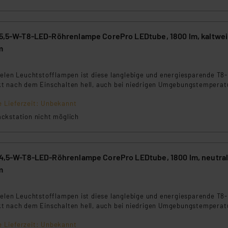
 15,5-W-T8-LED-Röhrenlampe CorePro LEDtube, 1800 lm, kaltwei
m
7
ielen Leuchtstofflampen ist diese langlebige und energiesparende T8
t nach dem Einschalten hell, auch bei niedrigen Umgebungstemperat
e Lieferzeit: Unbekannt
ckstation nicht möglich
 14,5-W-T8-LED-Röhrenlampe CorePro LEDtube, 1800 lm, neutra
m
9
ielen Leuchtstofflampen ist diese langlebige und energiesparende T8
t nach dem Einschalten hell, auch bei niedrigen Umgebungstemperat
e Lieferzeit: Unbekannt