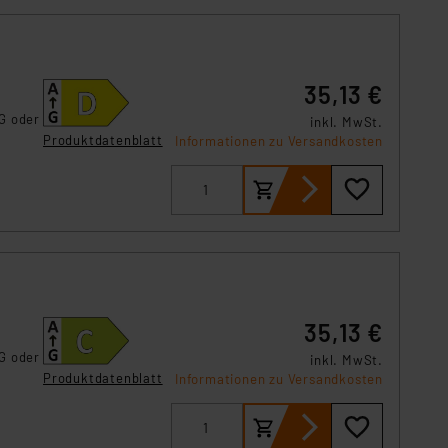
s Land mit unzureichendem
örden personenbezogene
r Europäer bestehen.
ln der Europäischen
35,13 €
 Art der übermittelten
G oder
inkl. MwSt.
Produktdatenblatt
Informationen zu Versandkosten
,
35,13 €
G oder
inkl. MwSt.
Produktdatenblatt
Informationen zu Versandkosten