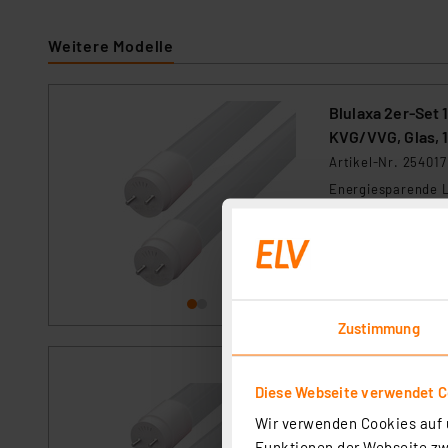
Weitere Modelle
Blulaxa 2er-Set
KVG/VVG, Glas, 
Artikel-Nr. 254017
Energiesparende L
KVG betrieben werd
Umgebungstemperat
gesamte Oberfläch
Voraussichtlich
Versand an DHL Pa
Zustimmung
Blulaxa 3er-Set
Diese Webseite verwendet C
KVG/VVG, EEK A,
Wir verwenden Cookies auf u
Artikel-Nr. 254031
Funktionen der Webseite zwi