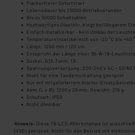
Flackerfreier Sofortstart
Lebensdauer bis 25000 Betriebsstunden
Bis zu 50000 Schaltzyklen
Hochwertiges Glasrohr, biegt bei längerem Ein
Einfach installierbar – kein Umbau der Leuchte
Temperatureinsatzbereich von -20 °C bis +40 
Länge: 1200 mm / 120 cm
Entspricht der Länge einer 36-W-T8-Leuchtst
Sockel: G13, Form: T8
Spannungsversorgung: 220-240 V AC ~ 50/60 
Nicht für eine Tandemschaltung geeignet
Nur mit mitgeliefertem Starter-Ersatz betreib
Abm. (L x Ø): 1200 x 28 mm; Gewicht: 215 g
Schutzart: IP20
Nicht dimmbar
Hinweis:
Diese T8-LED-Röhrenlampe ist ausschließl
(VVG) geeignet. Nicht für den Betrieb mit elektroni