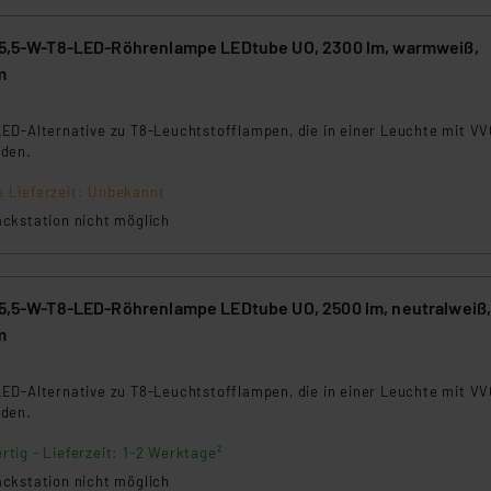
ngemessenheitsbeschluss der EU. Dies bedeutet, dass die USA al
rds eingestuft wird. So besteht etwa das Risiko, dass US-Beh
 15,5-W-T8-LED-Röhrenlampe LEDtube UO, 2300 lm, warmweiß,
ammen verarbeiten, ohne dass hiergegen Klagemöglichkeiten fü
m
en Dienstleistern stützt sich auf die Standarddatenschutzklause
5
nen Beurteilung der mit der Datenübermittlung, insbesondere der
ED-Alternative zu T8-Leuchtstofflampen, die in einer Leuchte mit VV
.“
rden.
klärung
e Lieferzeit: Unbekannt
ckstation nicht möglich
 15,5-W-T8-LED-Röhrenlampe LEDtube UO, 2500 lm, neutralweiß
m
3
ED-Alternative zu T8-Leuchtstofflampen, die in einer Leuchte mit VV
rden.
rtig - Lieferzeit: 1-2 Werktage²
ckstation nicht möglich