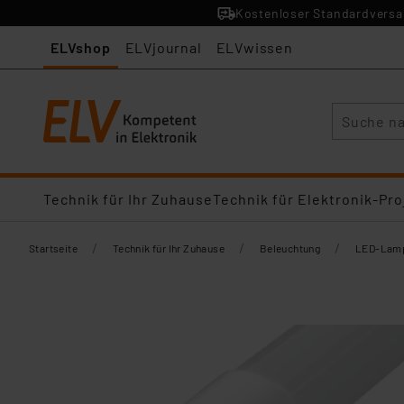
Kostenloser Standardversan
ELVshop
ELVjournal
ELVwissen
Suche
Technik für Ihr Zuhause
Technik für Elektronik-Pro
/
/
/
Startseite
Technik für Ihr Zuhause
Beleuchtung
LED-Lamp