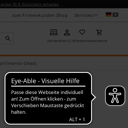
einen 10 € Gutschein erhalten
Services
zum Firmenkunden Shop
Karriere
Mein ELV
Merkzettel
Warenkorb
ortiments-Deals