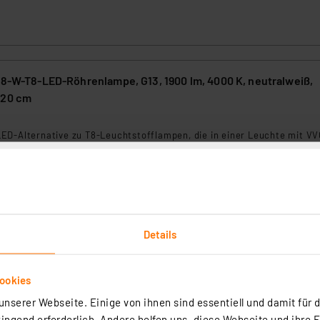
 18-W-T8-LED-Röhrenlampe, G13, 1900 lm, 4000 K, neutralweiß,
120 cm
ED-Alternative zu T8-Leuchtstofflampen, die in einer Leuchte mit VV
en. Sie ist nach dem Einschalten direkt hell, auch bei niedrigen
uren. Das Licht verteilt sich dank opaler Glasabdeckung über die
e gleichmäßig blendfrei.
e Lieferzeit: Unbekannt
ckstation nicht möglich
Details
 Hocheffiziente 11,9-W-T8-LED-Röhrenlampe, 2500 lm, 4000 K,
ookies
 120 cm
nserer Webseite. Einige von ihnen sind essentiell und damit für d
ngend erforderlich. Andere helfen uns, diese Webseite und ihre 