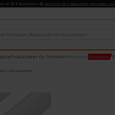
d ab 39 € Bestellwert
Jetzt zum ELV-Newsletter anmelden und 
jekte
Produktideen für Techniker
Neuheiten
Angebote
S
en / LED-Leuchtmittel