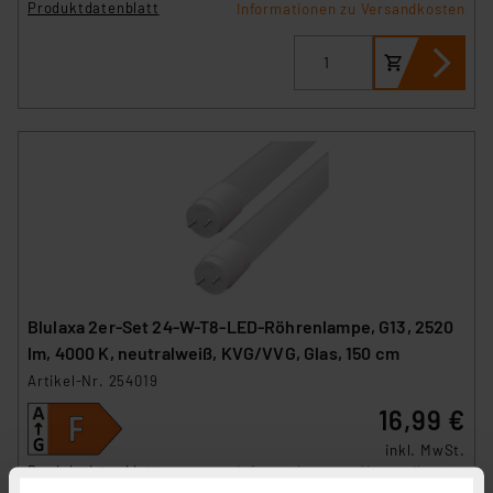
Produktdatenblatt
Informationen zu Versandkosten
Blulaxa 2er-Set 24-W-T8-LED-Röhrenlampe, G13, 2520
lm, 4000 K, neutralweiß, KVG/VVG, Glas, 150 cm
Artikel-Nr. 254019
16,99 €
inkl. MwSt.
Produktdatenblatt
Informationen zu Versandkosten