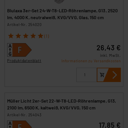
besteht etwa das Risiko, dass US-Behörden
personenbezogene Daten in
Blulaxa 3er-Set 24-W-T8-LED-Röhrenlampe, G13, 2520
Überwachungsprogrammen verarbeiten, ohne dass
lm, 4000 K, neutralweiß, KVG/VVG, Glas, 150 cm
hiergegen Klagemöglichkeiten für Europäer bestehen.
Artikel-Nr. 254020
Unsere Kooperation mit diesen Dienstleistern stützt
sich auf die Standarddatenschutzklauseln der
1
2
3
4
5
(1)
Europäischen Kommission sowie einer eigenen
26,43 €
Beurteilung der mit der Datenübermittlung,
insbesondere der Art der übermittelten Daten,
inkl. MwSt.
Produktdatenblatt
Informationen zu Versandkosten
verbundenen Risiken.“
Impressum
|
Datenschutzerklärung
Müller Licht 2er-Set 22-W-T8-LED-Röhrenlampe, G13,
2100 lm, 6500 K, kaltweiß, KVG/VVG, 150 cm
Artikel-Nr. 254043
17,85 €