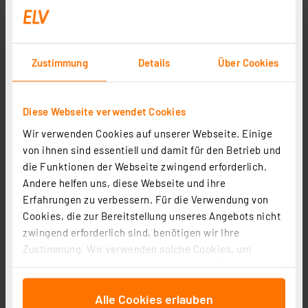
Zustimmung
Details
Über Cookies
Diese Webseite verwendet Cookies
Wir verwenden Cookies auf unserer Webseite. Einige
von ihnen sind essentiell und damit für den Betrieb und
die Funktionen der Webseite zwingend erforderlich.
Andere helfen uns, diese Webseite und ihre
Müller Licht 3er-Set 24-W-T8-LED-Röhrenlampe, G13,
Erfahrungen zu verbessern. Für die Verwendung von
2200 lm, 3000 K, warmweiß, KVG/VVG, 150 cm
Cookies, die zur Bereitstellung unseres Angebots nicht
Artikel-Nr. 254039
zwingend erforderlich sind, benötigen wir Ihre
28,95 €
Zustimmung. Wir verwenden solche Cookies, um
inkl. MwSt.
Inhalte und Anzeigen zu personalisieren, Funktionen
Produktdatenblatt
Informationen zu Versandkosten
für soziale Medien anbieten zu können und die Zugriffe
Alle Cookies erlauben
auf unsere Website zu analysieren. Außerdem geben