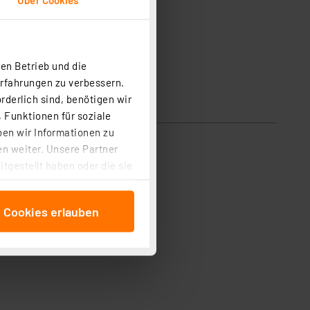
en Betrieb und die
Erfahrungen zu verbessern.
rderlich sind, benötigen wir
 Funktionen für soziale
ben wir Informationen zu
n weiter. Unsere Partner
tgestellt haben oder die sie
cken, stimmen Sie sowohl
anschließenden
e Cookies erlauben
beitungszwecke (Art. 6
 ist durch Klick auf den
 Cookies ablehnen oder ihr
 „Cookie Einstellungen“
tung dieser Daten zur
ser-Einstellungen können