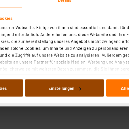
ookies
nserer Webseite. Einige von ihnen sind essentiell und damit für d
ngend erforderlich. Andere helfen uns, diese Webseite und ihre 
ies, die zur Bereitstellung unseres Angebots nicht zwingend erfo
den solche Cookies, um Inhalte und Anzeigen zu personalisieren,
nd die Zugriffe auf unsere Website zu analysieren. Außerdem ge
bsite an unsere Partner für soziale Medien, Werbung und Analyse
möglicherweise mit weiteren Daten zusammen, die Sie ihnen berei
 Dienste gesammelt haben. Indem Sie auf „Alle akzeptieren“ kli
von Informationen auf Ihrem gerät (§25 Abs.1 TTDSG) sowie der 
All
kies
Einstellungen
nachfolgend dargestellten bzw. die von Ihnen ausgewählten Verar
illierte Auflistung der einzelnen Cookies nach Zweck und Anbieter
ellungen“ abrufbar. Sie können die Verwendung nicht notwendiger
en. Ihre erteilte Zustimmung können Sie jederzeit unter dem Link
Die Rechtmäßigkeit der Speicherung, Abrufung und Weiterverarbei
zum Zeitpunkt des Widerrufs bleibt hiervon unberührt. Ihre Brow