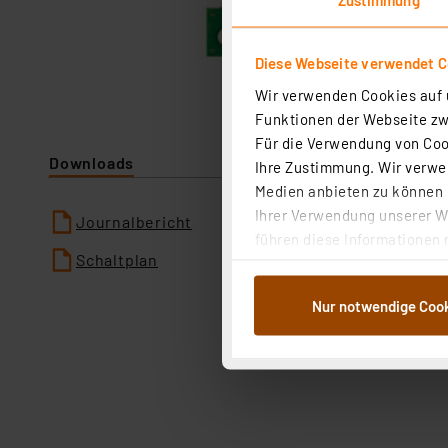
Diese Webseite verwendet C
Wir verwenden Cookies auf u
Funktionen der Webseite zwi
Für die Verwendung von Cook
Downloads
Ihre Zustimmung. Wir verwen
Medien anbieten zu können u
Ihrer Verwendung unserer We
Journalbericht
führen diese Informationen 
Schaltplan
im Rahmen Ihrer Nutzung der
dem Speichern und Abrufen 
Nur notwendige Coo
Weiterverarbeitung für die 
Abs.1a DSG-VO) zu. Eine deta
Button „Ablehnen oder Einst
ganz oder teilweise zustimm
anpassen oder widerrufen. 
Auswertung und Analyse bis 