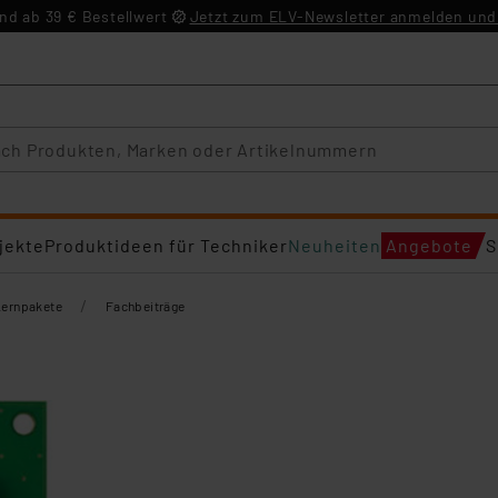
d ab 39 € Bestellwert
Jetzt zum ELV-Newsletter anmelden und 
jekte
Produktideen für Techniker
Neuheiten
Angebote
S
/
Lernpakete
Fachbeiträge