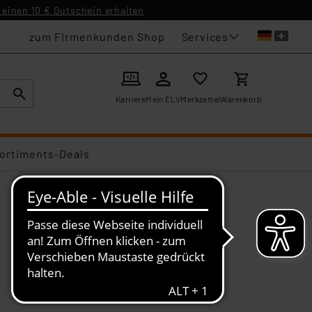
einen 10 € Gutschein erhalten
Services
zum Firmenkunden Shop
Karriere
Mein ELV
Merkzettel
Warenkorb
ortiments-Deals