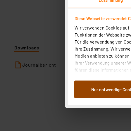
Diese Webseite verwendet C
Wir verwenden Cookies auf u
Funktionen der Webseite zwi
Für die Verwendung von Cook
Downloads
Ihre Zustimmung. Wir verwen
Medien anbieten zu können u
Ihrer Verwendung unserer We
Journalbericht
führen diese Informationen 
im Rahmen Ihrer Nutzung der
dem Speichern und Abrufen 
Nur notwendige Coo
Weiterverarbeitung für die 
Abs.1a DSG-VO) zu. Eine deta
Button „Ablehnen oder Einst
ganz oder teilweise zustimm
anpassen oder widerrufen. 
Auswertung und Analyse bis 