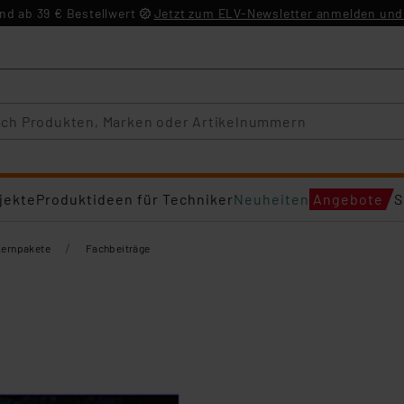
d ab 39 € Bestellwert
Jetzt zum ELV-Newsletter anmelden und 
jekte
Produktideen für Techniker
Neuheiten
Angebote
S
/
Lernpakete
Fachbeiträge