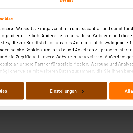
ookies
nserer Webseite. Einige von ihnen sind essentiell und damit für d
ngend erforderlich. Andere helfen uns, diese Webseite und ihre 
ies, die zur Bereitstellung unseres Angebots nicht zwingend erfo
den solche Cookies, um Inhalte und Anzeigen zu personalisieren,
nd die Zugriffe auf unsere Website zu analysieren. Außerdem ge
bsite an unsere Partner für soziale Medien, Werbung und Analyse
möglicherweise mit weiteren Daten zusammen, die Sie ihnen berei
 Dienste gesammelt haben. Indem Sie auf „Alle akzeptieren“ kli
von Informationen auf Ihrem gerät (§25 Abs.1 TTDSG) sowie der 
All
kies
Einstellungen
nachfolgend dargestellten bzw. die von Ihnen ausgewählten Verar
illierte Auflistung der einzelnen Cookies nach Zweck und Anbieter
ellungen“ abrufbar. Sie können die Verwendung nicht notwendiger
en. Ihre erteilte Zustimmung können Sie jederzeit unter dem Link
Die Rechtmäßigkeit der Speicherung, Abrufung und Weiterverarbei
zum Zeitpunkt des Widerrufs bleibt hiervon unberührt. Ihre Brow