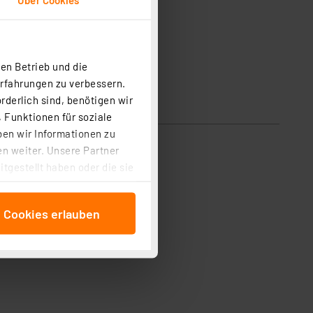
en Betrieb und die
Erfahrungen zu verbessern.
rderlich sind, benötigen wir
 Funktionen für soziale
ben wir Informationen zu
n weiter. Unsere Partner
tgestellt haben oder die sie
cken, stimmen Sie sowohl
anschließenden
e Cookies erlauben
beitungszwecke (Art. 6
 ist durch Klick auf den
 Cookies ablehnen oder ihr
 „Cookie Einstellungen“
tung dieser Daten zur
ser-Einstellungen können