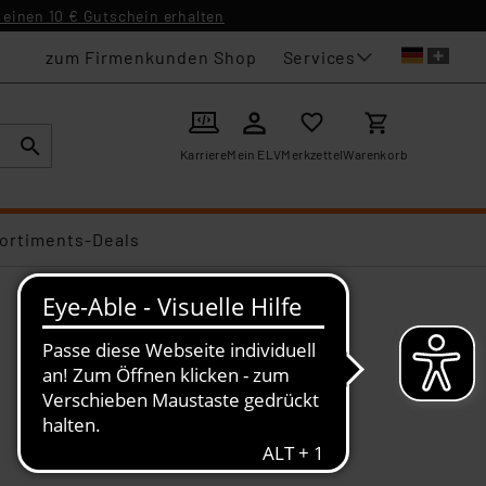
einen 10 € Gutschein erhalten
Services
zum Firmenkunden Shop
Karriere
Mein ELV
Merkzettel
Warenkorb
ortiments-Deals