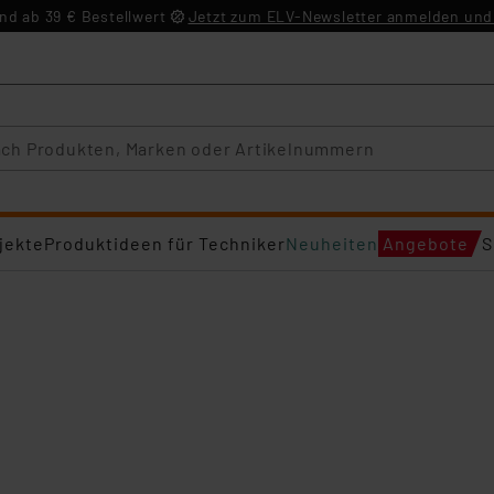
d ab 39 € Bestellwert
Jetzt zum ELV-Newsletter anmelden und 
jekte
Produktideen für Techniker
Neuheiten
Angebote
S