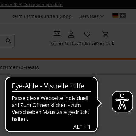
einen 10 € Gutschein erhalten
Services
zum Firmenkunden Shop
Karriere
Mein ELV
Merkzettel
Warenkorb
ortiments-Deals