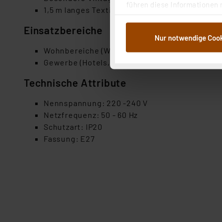
führen diese Informationen 
1,5 m langes Textilkabel
im Rahmen Ihrer Nutzung der
dem Speichern und Abrufen 
Einsatzbereiche
Nur notwendige Coo
Weiterverarbeitung für die 
Wohnbereiche (Wohnzimmer, Esszimmer, Schla
Abs.1a DSG-VO) zu. Eine deta
Gewerbe (Hotels, Bars, Boutiquen usw.)
Button „Ablehnen oder Einst
ganz oder teilweise zustimm
Technische Attribute
anpassen oder widerrufen. 
Auswertung und Analyse bis 
Nennspannung: 220 -240 V
dazu führen, dass die Einst
Netzfrequenz: 50 - 60 Hz
Schutzart: IP20
„Einige Drittanbieter verar
Fassung: E27
dieser Drittanbieter umfasst
Nähere Infos zu diesen Drit
Für die USA besteht kein A
Datenschutz nach EU-Standa
Daten in Überwachungsprogr
Unsere Kooperation mit dies
Kommission sowie einer eige