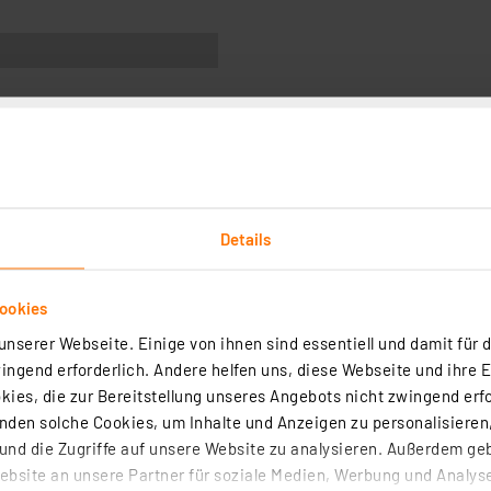
Technische Daten
Angaben zur Produktsicherheit
Details
ringen Sie stilvolle Eleganz in Ihre Innenräume. Die Pen
n die Ästhetik vergangener Jahrzehnte. Besonders in Kom
ird zum Blickfang in jedem Raum.
ookies
nserer Webseite. Einige von ihnen sind essentiell und damit für d
ngend erforderlich. Andere helfen uns, diese Webseite und ihre 
ies, die zur Bereitstellung unseres Angebots nicht zwingend erfo
den solche Cookies, um Inhalte und Anzeigen zu personalisieren,
n mit dekorativen Leuchtmittel
nd die Zugriffe auf unsere Website zu analysieren. Außerdem ge
bsite an unsere Partner für soziale Medien, Werbung und Analyse
mit 1906-Lampen