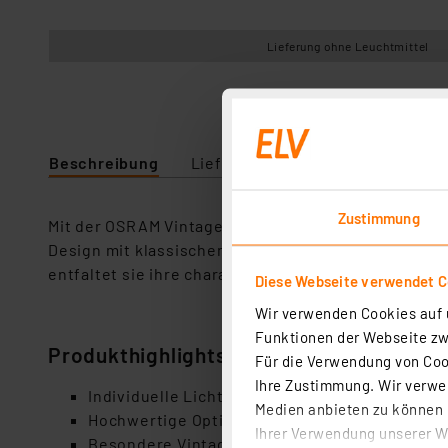
Lieferung ohne Leuchtmittel
Beschreibung
Lieferumfang
Downloads
Zustimmung
Mit der OSRAM Vintage 1906® Pendelleuchte ROUND b
Design mit klassischen Materialien und erinnert a
entfaltet sie ihre charakteristische Wirkung und w
Diese Webseite verwendet C
Wir verwenden Cookies auf u
Funktionen der Webseite zwi
Produkthighlights
Für die Verwendung von Cook
Ihre Zustimmung. Wir verwen
Individuelle Lichtszenarien durch Kombinatio
Medien anbieten zu können u
Hochwertige Optik und Haptik
Ihrer Verwendung unserer We
Besondere Vintage-Wirkung bei Verwendung 