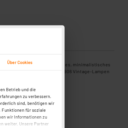
Lieferung ohne Leuchtmittel
Über Cookies
delleuchte vereint ein modernes, minimalistisches
bination mit den dekorativen 1906 Vintage-Lampen
en Betrieb und die
Erfahrungen zu verbessern.
rderlich sind, benötigen wir
 Funktionen für soziale
ben wir Informationen zu
n weiter. Unsere Partner