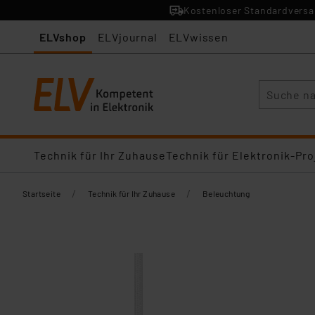
Kostenloser Standardversan
ELVshop
ELVjournal
ELVwissen
Suche
Technik für Ihr Zuhause
Technik für Elektronik-Pro
/
/
Startseite
Technik für Ihr Zuhause
Beleuchtung