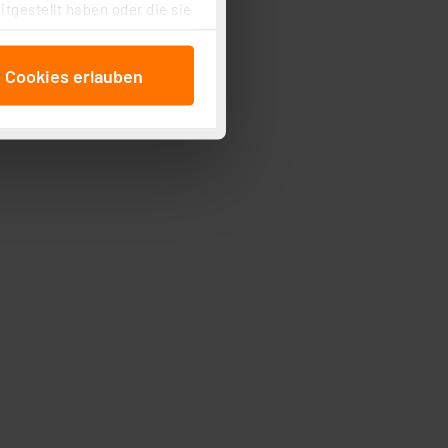
tgestellt haben oder die sie
cken, stimmen Sie sowohl
anschließenden
e Cookies erlauben
beitungszwecke (Art. 6
 ist durch Klick auf den
 Cookies ablehnen oder ihr
 „Cookie Einstellungen“
tung dieser Daten zur
ser-Einstellungen können
r erneut angezeigt wird.
Einbindung von Cookies
. 49 (1) lit. a DSGVO.
n der Datenschutzerklärung.
s Land mit unzureichendem
örden personenbezogene
r Europäer bestehen.
ln der Europäischen
 Art der übermittelten