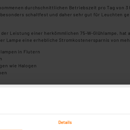
enommenen durchschnittlichen Betriebszeit pro Tag von 3
n besonders schaltfest und daher sehr gut für Leuchten ge
er Leistung einer herkömmlichen 75-W-Glühlampe, hat ab
er Lampe eine erhebliche Stromkostenersparnis von mehr 
nlampen in Flutern
n
ngen wie Halogen
ben
tzyklen
Details