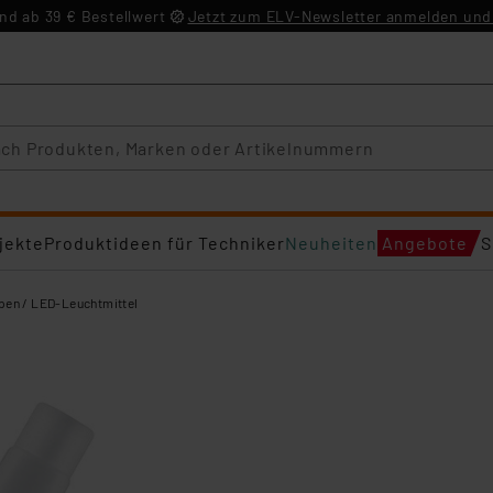
d ab 39 € Bestellwert
Jetzt zum ELV-Newsletter anmelden und 
jekte
Produktideen für Techniker
Neuheiten
Angebote
S
en / LED-Leuchtmittel