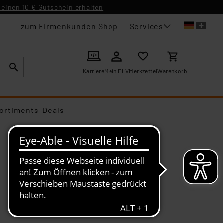
einen 10 € Gutschein erhalten
Services
zum Firmenkunden Shop
Karriere
Mein ELV
Merkzettel
Warenkorb
ortiments-Deals