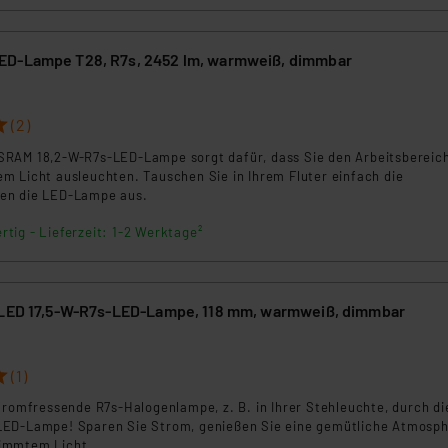
beiten personenbezogene Daten in den USA. Ihre Einwilligung zur 
 daher ggf. auch die Verarbeitung Ihrer Daten in den USA gemäß Art
ED-Lampe T28, R7s, 2452 lm, warmweiß, dimmbar
tanbietern und zu der jeweiligen Datenübermittlung erhalten Sie i
ngemessenheitsbeschluss der EU. Dies bedeutet, dass die USA al
rds eingestuft wird. So besteht etwa das Risiko, dass US-Beh
(2)
ammen verarbeiten, ohne dass hiergegen Klagemöglichkeiten fü
RAM 18,2-W-R7s-LED-Lampe sorgt dafür, dass Sie den Arbeitsbereic
en Dienstleistern stützt sich auf die Standarddatenschutzklause
m Licht ausleuchten. Tauschen Sie in Ihrem Fluter einfach die
nen Beurteilung der mit der Datenübermittlung, insbesondere der
en die LED-Lampe aus.
.“
rtig - Lieferzeit: 1-2 Werktage²
klärung
 LED 17,5-W-R7s-LED-Lampe, 118 mm, warmweiß, dimmbar
6
(1)
tromfressende R7s-Halogenlampe, z. B. in Ihrer Stehleuchte, durch di
LED-Lampe! Sparen Sie Strom, genießen Sie eine gemütliche Atmosp
immtem Licht.