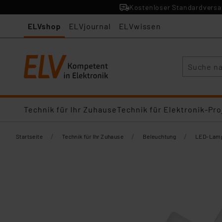
Kostenloser Standardversan
ELVshop
ELVjournal
ELVwissen
Suche
Technik für Ihr Zuhause
Technik für Elektronik-Pro
/
/
/
Startseite
Technik für Ihr Zuhause
Beleuchtung
LED-Lamp