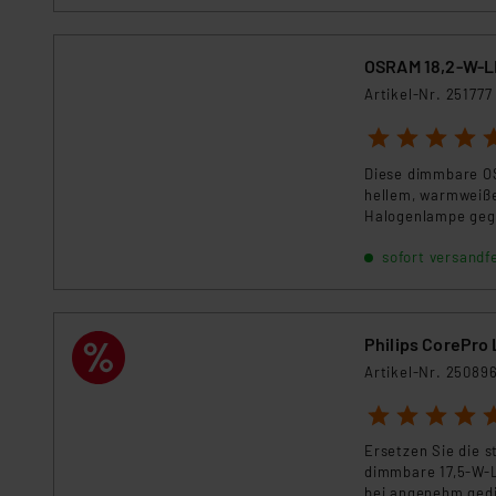
„Einige Drittanbieter verar
dieser Drittanbieter umfasst
OSRAM 18,2-W-L
Nähere Infos zu diesen Drit
Artikel-Nr. 251777
Für die USA besteht kein A
1
2
3
4
5
Datenschutz nach EU-Standa
Daten in Überwachungsprogr
Diese dimmbare OS
Unsere Kooperation mit dies
hellem, warmweiße
Kommission sowie einer eige
Halogenlampe geg
Daten, verbundenen Risiken
sofort versandfe
Impressum
|
Datenschutzer
Philips CorePro
Artikel-Nr. 25089
1
2
3
4
5
Ersetzen Sie die s
dimmbare 17,5-W-
bei angenehm ged