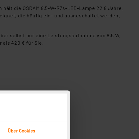
 h hält die OSRAM 8,5-W-R7s-LED-Lampe 22,8 Jahre.
eignet, die häufig ein- und ausgeschaltet werden.
er selbst nur eine Leistungsaufnahme von 8,5 W.
als 420 € für Sie.
Über Cookies