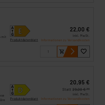
Einbindung von Cookies
. 49 (1) lit. a DSGVO.
n der Datenschutzerklärung.
s Land mit unzureichendem
22,00 €
örden personenbezogene
r Europäer bestehen.
inkl. MwSt.
h mit
ln der Europäischen
Produktdatenblatt
Informationen zu Versandkosten
 Art der übermittelten
20,95 €
Statt
29,00 € **
inkl. MwSt.
ese
Produktdatenblatt
Informationen zu Versandkosten
häre