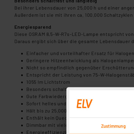
Besonders schaltfest und langlebig
Bei ihrer Lebensdauer von 25.000 h und einer ang
Außerdem ist sie mit ihren ca. 100.000 Schaltzykle
Energiesparend
Diese OSRAM 8,5-W-R7s-LED-Lampe entspricht von d
Daraus ergibt sich über die gesamte Lebensdauer d
Einfacher und vorteilhafter Ersatz für Haloge
Geringere Hitzeentwicklung als Halogenlampe
Nicht so empfindlich gegenüber Erschütteru
Entspricht der Leistung von 75-W-Halogenstä
1055 lm Lichtstrom
Besonders schaltfest mit bis zu 100.000 Schal
Gute Farbwiedergabe mit 80 Ra
Sofort helles und flackerfreies Licht
Hält bis zu 25.000 h
Enthält kein Quecksilber
Dimmbar mit vielen Dimmern
Zustimmung
Energieeffizienzklasse: A++