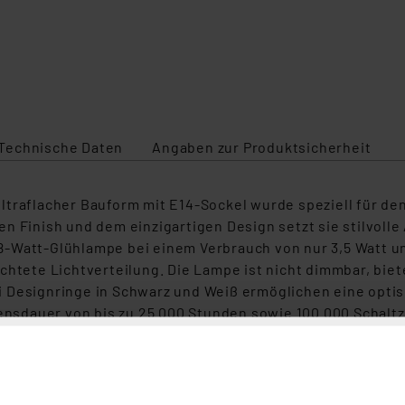
Technische Daten
Angaben zur Produktsicherheit
ltraflacher Bauform mit E14-Sockel wurde speziell für de
en Finish und dem einzigartigen Design setzt sie stilvol
-Watt-Glühlampe bei einem Verbrauch von nur 3,5 Watt und
chtete Lichtverteilung. Die Lampe ist nicht dimmbar, biete
 Designringe in Schwarz und Weiß ermöglichen eine optis
bensdauer von bis zu 25.000 Stunden sowie 100.000 Schaltz