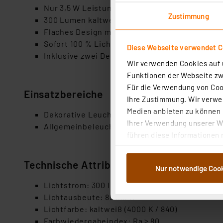
Nur 3,5 W Leistungsaufnahme ersetzt 28-Wat
Zustimmung
300 Lumen kaltweißes Licht (4000 K)
Flaches Design mit breitem Abstrahlwinkel vo
Sofort 100 % Licht ohne Aufwärmzeit
Diese Webseite verwendet C
Inklusive zwei Designringen in Weiß und Schw
Wir verwenden Cookies auf u
Funktionen der Webseite zwi
Für die Verwendung von Cook
Einsatzbereiche
Ihre Zustimmung. Wir verwen
Medien anbieten zu können u
Dekorative Leuchten im Innenbereich
Ihrer Verwendung unserer We
Allgemeinbeleuchtung in Wohnräumen
führen diese Informationen 
im Rahmen Ihrer Nutzung der
dem Speichern und Abrufen 
Technische Attribute
Nur notwendige Coo
Weiterverarbeitung für die 
Abs.1a DSG-VO) zu. Eine deta
Lichtstrom: 300 lm
Button „Ablehnen oder Einst
Lichtausbeute: 85 lm/W
ganz oder teilweise zustimm
Lichtfarbe: kaltweiß (4000 K / 840)
anpassen oder widerrufen. 
Farbwiedergabeindex: Ra ≥ 80