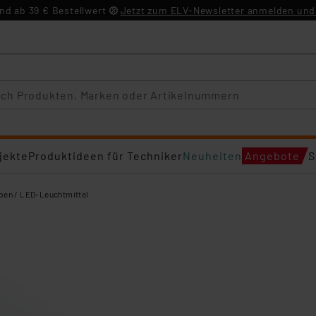
d ab 39 € Bestellwert
Jetzt zum ELV-Newsletter anmelden und 
jekte
Produktideen für Techniker
Neuheiten
Angebote
S
en / LED-Leuchtmittel