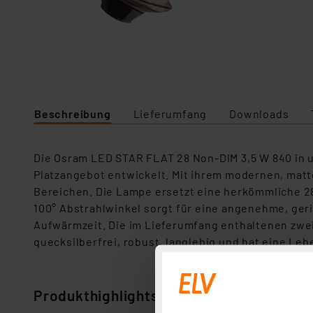
Beschreibung
Lieferumfang
Downloads
Die Osram LED STAR FLAT 28 Non-DIM 3,5 W 840 in u
Platzangebot entwickelt. Mit ihrem modernen, matt
Bereichen. Die Lampe ersetzt eine herkömmliche 28
100° Abstrahlwinkel sorgt für eine angenehme, geri
Aufwärmzeit. Die im Lieferumfang enthaltenen zwei
quecksilberfrei, robust, langlebig und hat eine Le
Produkthighlights