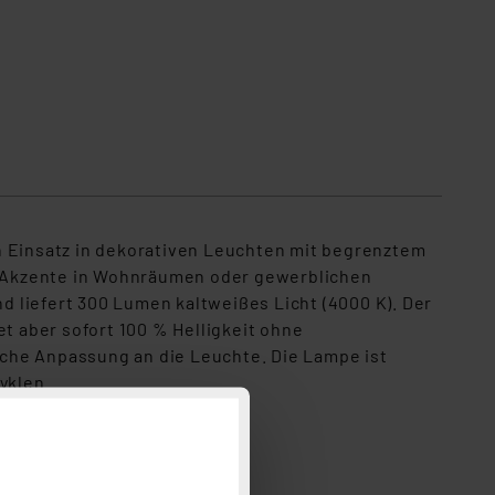
n Einsatz in dekorativen Leuchten mit begrenztem
le Akzente in Wohnräumen oder gewerblichen
 liefert 300 Lumen kaltweißes Licht (4000 K). Der
t aber sofort 100 % Helligkeit ohne
che Anpassung an die Leuchte. Die Lampe ist
yklen.