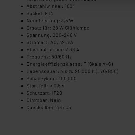
Auswertung und Analyse bis 
Abstrahlwinkel: 100°
dazu führen, dass die Einst
Sockel: E14
Nennleistung: 3,5 W
„Einige Drittanbieter verar
Ersatz für: 28 W Glühlampe
dieser Drittanbieter umfasst
Spannung: 220–240 V
Nähere Infos zu diesen Drit
Stromart: AC, 32 mA
Für die USA besteht kein A
Einschaltstrom: 2,36 A
Datenschutz nach EU-Standa
Frequenz: 50/60 Hz
Daten in Überwachungsprogr
Energieeffizienzklasse: F (Skala A–G)
Unsere Kooperation mit dies
Lebensdauer: bis zu 25.000 h (L70/B50)
Kommission sowie einer eige
Schaltzyklen: 100.000
Daten, verbundenen Risiken
Startzeit: < 0,5 s
Schutzart: IP20
Impressum
|
Datenschutzer
Dimmbar: Nein
Quecksilberfrei: Ja