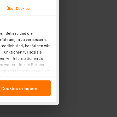
Über Cookies
en Betrieb und die
Erfahrungen zu verbessern.
rderlich sind, benötigen wir
 Funktionen für soziale
ben wir Informationen zu
n weiter. Unsere Partner
tgestellt haben oder die sie
cken, stimmen Sie sowohl
anschließenden
e Cookies erlauben
beitungszwecke (Art. 6
 ist durch Klick auf den
 Cookies ablehnen oder ihr
 „Cookie Einstellungen“
tung dieser Daten zur