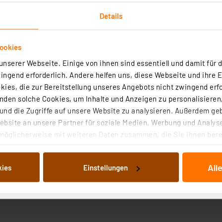
t-Glühlampe
Details
n 100°
ookies
arz
nserer Webseite. Einige von ihnen sind essentiell und damit für d
ngend erforderlich. Andere helfen uns, diese Webseite und ihre 
ies, die zur Bereitstellung unseres Angebots nicht zwingend erfo
den solche Cookies, um Inhalte und Anzeigen zu personalisieren,
nd die Zugriffe auf unsere Website zu analysieren. Außerdem ge
bsite an unsere Partner für soziale Medien, Werbung und Analyse
möglicherweise mit weiteren Daten zusammen, die Sie ihnen berei
 Dienste gesammelt haben. Indem Sie auf „Alle akzeptieren“ kli
von Informationen auf Ihrem gerät (§25 Abs.1 TTDSG) sowie der 
All
kies
Einstellungen
nachfolgend dargestellten bzw. die von Ihnen ausgewählten Verar
illierte Auflistung der einzelnen Cookies nach Zweck und Anbieter
ellungen“ abrufbar. Sie können die Verwendung nicht notwendiger
en. Ihre erteilte Zustimmung können Sie jederzeit unter dem Link
Die Rechtmäßigkeit der Speicherung, Abrufung und Weiterverarbei