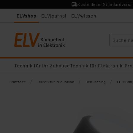
Kostenloser Standardversan
ELVshop
ELVjournal
ELVwissen
Suche
Technik für Ihr Zuhause
Technik für Elektronik-Pro
/
/
/
Startseite
Technik für Ihr Zuhause
Beleuchtung
LED-Lamp