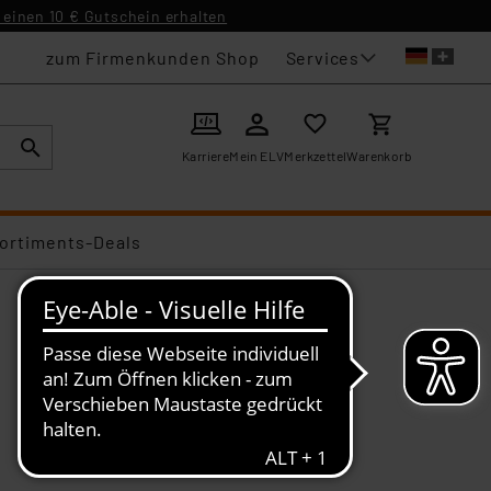
einen 10 € Gutschein erhalten
Services
zum Firmenkunden Shop
Karriere
Mein ELV
Merkzettel
Warenkorb
ortiments-Deals