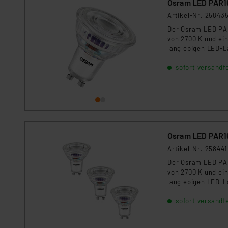
Osram LED PAR16 
Für die USA besteht kein A
Datenschutz nach EU-Standa
Artikel-Nr. 25843
Daten in Überwachungsprogr
Der Osram LED PAR
von 2700 K und ei
Unsere Kooperation mit dies
langlebigen LED-L
Kommission sowie einer eige
energieeffiziente
Daten, verbundenen Risiken
sofort versandfe
Impressum
|
Datenschutzer
Osram LED PAR16 
Artikel-Nr. 258441
Der Osram LED PAR
von 2700 K und ei
langlebigen LED-L
energieeffiziente
sofort versandfe