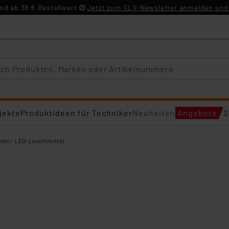
d ab 39 € Bestellwert
Jetzt zum ELV-Newsletter anmelden und 
jekte
Produktideen für Techniker
Neuheiten
Angebote
S
en / LED-Leuchtmittel