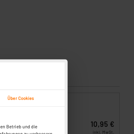
Über Cookies
eratur
10,95 €
ese
en Betrieb und die
e
inkl. MwSt.
Erfahrungen zu verbessern.