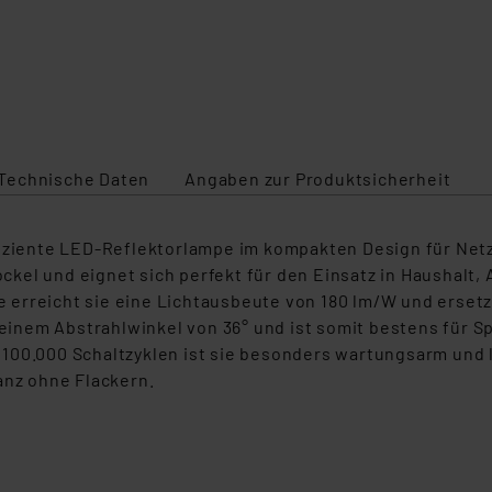
Technische Daten
Angaben zur Produktsicherheit
fiziente LED-Reflektorlampe im kompakten Design für Netz
kel und eignet sich perfekt für den Einsatz in Haushalt,
erreicht sie eine Lichtausbeute von 180 lm/W und ersetz
t einem Abstrahlwinkel von 36° und ist somit bestens für
00.000 Schaltzyklen ist sie besonders wartungsarm und la
anz ohne Flackern.