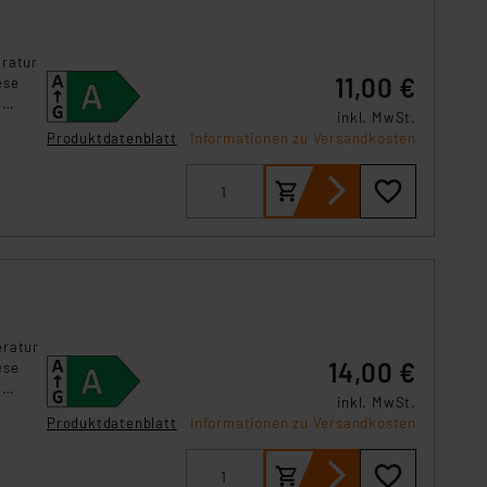
s Land mit unzureichendem
örden personenbezogene
r Europäer bestehen.
eratur
11,00 €
ese
ln der Europäischen
e
 Art der übermittelten
inkl. MwSt.
Produktdatenblatt
Informationen zu Versandkosten
eratur
14,00 €
ese
e
inkl. MwSt.
Produktdatenblatt
Informationen zu Versandkosten