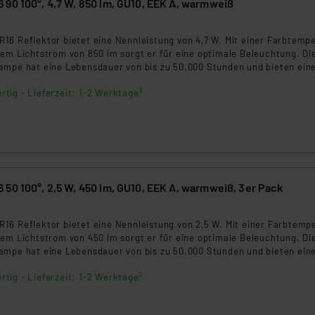
90 100°, 4,7 W, 850 lm, GU10, EEK A, warmweiß
ngemessenheitsbeschluss der EU. Dies bedeutet, dass die USA al
rds eingestuft wird. So besteht etwa das Risiko, dass US-Beh
5
ammen verarbeiten, ohne dass hiergegen Klagemöglichkeiten fü
16 Reflektor bietet eine Nennleistung von 4,7 W. Mit einer Farbtemp
nem Lichtstrom von 850 lm sorgt er für eine optimale Beleuchtung. Di
en Dienstleistern stützt sich auf die Standarddatenschutzklause
ampe hat eine Lebensdauer von bis zu 50.000 Stunden und bieten ein
nen Beurteilung der mit der Datenübermittlung, insbesondere der
 Beleuchtungslösung.
.“
rtig - Lieferzeit: 1-2 Werktage²
klärung
50 100°, 2,5 W, 450 lm, GU10, EEK A, warmweiß, 3er Pack
16 Reflektor bietet eine Nennleistung von 2,5 W. Mit einer Farbtemp
nem Lichtstrom von 450 lm sorgt er für eine optimale Beleuchtung. Di
ampe hat eine Lebensdauer von bis zu 50.000 Stunden und bieten ein
 Beleuchtungslösung.
rtig - Lieferzeit: 1-2 Werktage²