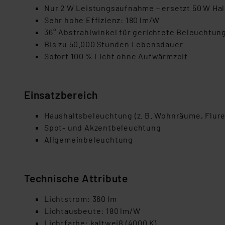
Nur 2 W Leistungsaufnahme – ersetzt 50 W Ha
Sehr hohe Effizienz: 180 lm/W
36° Abstrahlwinkel für gerichtete Beleuchtun
Bis zu 50.000 Stunden Lebensdauer
Sofort 100 % Licht ohne Aufwärmzeit
Einsatzbereich
Haushaltsbeleuchtung (z. B. Wohnräume, Flure
Spot- und Akzentbeleuchtung
Allgemeinbeleuchtung
Technische Attribute
Lichtstrom: 360 lm
Lichtausbeute: 180 lm/W
Lichtfarbe: kaltweiß (4000 K)