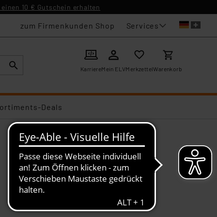
einen 10 € Gutschein erhalten
Services
zum Firmenkunden Shop
Karriere
Mein ELV
Merkzettel
Warenkorb
ortiments-Deals