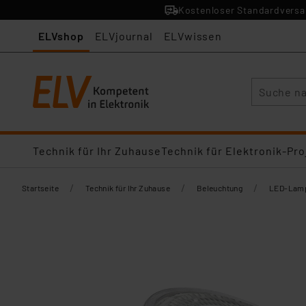
Kostenloser Standardversan
ELVshop
ELVjournal
ELVwissen
Suche
Technik für Ihr Zuhause
Technik für Elektronik-Pro
/
/
/
Startseite
Technik für Ihr Zuhause
Beleuchtung
LED-Lamp