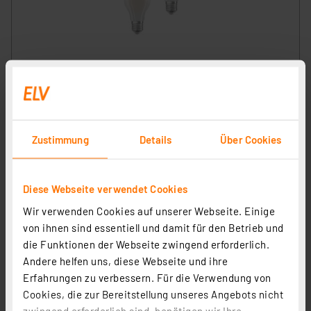
Osram LED Classic A 100, Filament, EEK A, 7,2 W, 1521
lm, E27, kaltweiß, matt, 2er Pack
Artikel-Nr. 258426
14,95 €
Zustimmung
Details
Über Cookies
inkl. MwSt.
Produktdatenblatt
Informationen zu Versandkosten
Diese Webseite verwendet Cookies
Wir verwenden Cookies auf unserer Webseite. Einige
von ihnen sind essentiell und damit für den Betrieb und
die Funktionen der Webseite zwingend erforderlich.
Andere helfen uns, diese Webseite und ihre
Erfahrungen zu verbessern. Für die Verwendung von
Cookies, die zur Bereitstellung unseres Angebots nicht
zwingend erforderlich sind, benötigen wir Ihre