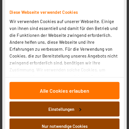
Diese Webseite verwendet Cookies
Osram LED Classic P 60, Filament, EEK A, 3,8 W, 806 lm,
Wir verwenden Cookies auf unserer Webseite. Einige
E27, warmweiß, klar
von ihnen sind essentiell und damit für den Betrieb und
Artikel-Nr. 258415
die Funktionen der Webseite zwingend erforderlich.
8,00 €
Andere helfen uns, diese Webseite und ihre
inkl. MwSt.
Erfahrungen zu verbessern. Für die Verwendung von
Produktdatenblatt
Informationen zu Versandkosten
Cookies, die zur Bereitstellung unseres Angebots nicht
zwingend erforderlich sind, benötigen wir Ihre
Zustimmung. Wir verwenden solche Cookies, um
Inhalte und Anzeigen zu personalisieren, Funktionen
für soziale Medien anbieten zu können und die Zugriffe
Alle Cookies erlauben
auf unsere Website zu analysieren. Außerdem geben
wir Informationen zu Ihrer Verwendung unserer Website
an unsere Partner für soziale Medien, Werbung und
Einstellungen
Analysen weiter. Unsere Partner führen diese
Informationen möglicherweise mit weiteren Daten
zusammen, die Sie ihnen bereitgestellt haben oder die
Nur notwendige Cookies