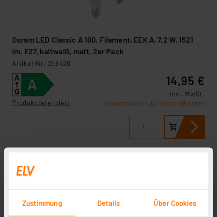
Osram LED Classic A 100, Filament, EEK A, 7,2 W, 1521
lm, E27, kaltweiß, matt, 2er Pack
Artikel-Nr. 258426
14,95 €
inkl. MwSt.
Produktdatenblatt
Informationen zu Versandkosten
Zustimmung
Details
Über Cookies