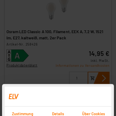
Osram LED Classic A 100, Filament, EEK A, 7,2 W, 1521
lm, E27, kaltweiß, matt, 2er Pack
Artikel-Nr. 258426
14,95 €
inkl. MwSt.
Produktdatenblatt
Informationen zu Versandkosten
Zustimmung
Details
Über Cookies