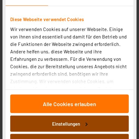
Diese Webseite verwendet Cookies
Osram LED Classic P 60, Filament, EEK A, 3,8 W, 806 lm,
Wir verwenden Cookies auf unserer Webseite. Einige
E27, warmweiß, klar
von ihnen sind essentiell und damit für den Betrieb und
die Funktionen der Webseite zwingend erforderlich.
Artikel-Nr. 258415
Andere helfen uns, diese Webseite und ihre
8,00 €
Erfahrungen zu verbessern. Für die Verwendung von
inkl. MwSt.
Cookies, die zur Bereitstellung unseres Angebots nicht
Produktdatenblatt
Informationen zu Versandkosten
zwingend erforderlich sind, benötigen wir Ihre
Zustimmung. Wir verwenden solche Cookies, um
Inhalte und Anzeigen zu personalisieren, Funktionen
für soziale Medien anbieten zu können und die Zugriffe
Alle Cookies erlauben
auf unsere Website zu analysieren. Außerdem geben
wir Informationen zu Ihrer Verwendung unserer Website
an unsere Partner für soziale Medien, Werbung und
Einstellungen
Analysen weiter. Unsere Partner führen diese
Informationen möglicherweise mit weiteren Daten