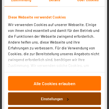
Diese Webseite verwendet Cookies
Osram LED Classic P 40, Filament, EEK A, 2,2 W, 470 lm,
Wir verwenden Cookies auf unserer Webseite. Einige
E14, warmweiß, matt
von ihnen sind essentiell und damit für den Betrieb und
Artikel-Nr. 258418
die Funktionen der Webseite zwingend erforderlich.
5,00 €
Andere helfen uns, diese Webseite und ihre
inkl. MwSt.
Erfahrungen zu verbessern. Für die Verwendung von
Produktdatenblatt
Informationen zu Versandkosten
Cookies, die zur Bereitstellung unseres Angebots nicht
zwingend erforderlich sind, benötigen wir Ihre
Zustimmung. Wir verwenden solche Cookies, um
Inhalte und Anzeigen zu personalisieren, Funktionen
für soziale Medien anbieten zu können und die Zugriffe
Alle Cookies erlauben
auf unsere Website zu analysieren. Außerdem geben
wir Informationen zu Ihrer Verwendung unserer Website
an unsere Partner für soziale Medien, Werbung und
Einstellungen
Analysen weiter. Unsere Partner führen diese
Informationen möglicherweise mit weiteren Daten