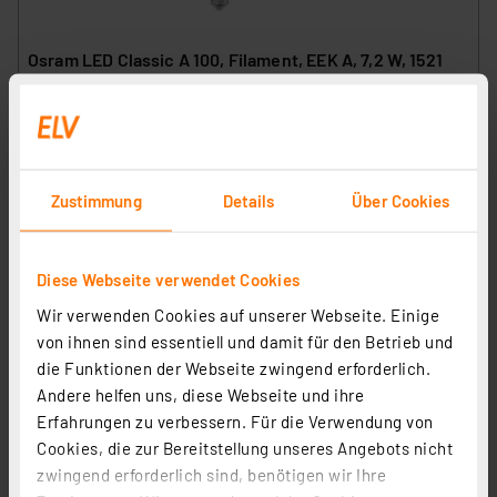
Osram LED Classic A 100, Filament, EEK A, 7,2 W, 1521
lm, E27, kaltweiß, matt, 2er Pack
Artikel-Nr. 258426
14,95 €
inkl. MwSt.
Zustimmung
Details
Über Cookies
Produktdatenblatt
Informationen zu Versandkosten
Diese Webseite verwendet Cookies
Wir verwenden Cookies auf unserer Webseite. Einige
von ihnen sind essentiell und damit für den Betrieb und
die Funktionen der Webseite zwingend erforderlich.
Andere helfen uns, diese Webseite und ihre
Erfahrungen zu verbessern. Für die Verwendung von
Cookies, die zur Bereitstellung unseres Angebots nicht
zwingend erforderlich sind, benötigen wir Ihre