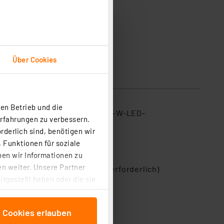
Über Cookies
sicherheit
en Betrieb und die
e Qualitäten, die die OSRAM-18-W-LED-
Erfahrungen zu verbessern.
rderlich sind, benötigen wir
 Funktionen für soziale
ben wir Informationen zu
n weiter. Unsere Partner
eren Installationsarbeiten erforderlich)
tgestellt haben oder die sie
cken, stimmen Sie sowohl
anschließenden
e Cookies erlauben
beitungszwecke (Art. 6