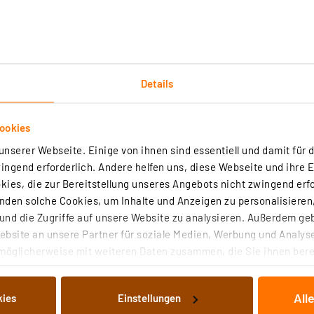
Details
Downloads
Technische Daten
Angaben zur Produkt
ookies
nserer Webseite. Einige von ihnen sind essentiell und damit für d
einem Farbwiedergabeindex von 80 Ra sind noch nicht all
ngend erforderlich. Andere helfen uns, diese Webseite und ihre 
 noch den Anschluss eines Bluetooth-Lautsprechers.
ies, die zur Bereitstellung unseres Angebots nicht zwingend erfo
den solche Cookies, um Inhalte und Anzeigen zu personalisieren,
etc.
nd die Zugriffe auf unsere Website zu analysieren. Außerdem ge
bsite an unsere Partner für soziale Medien, Werbung und Analyse
n, Stromversorgung über eine freie Steckdose (keine weit
möglicherweise mit weiteren Daten zusammen, die Sie ihnen berei
 Dienste gesammelt haben. Indem Sie auf „Alle akzeptieren“ kli
von Informationen auf Ihrem gerät (§25 Abs.1 TTDSG) sowie der 
nander koppelbar
All
kies
Einstellungen
nachfolgend dargestellten bzw. die von Ihnen ausgewählten Verar
odul (siehe Zubehör)