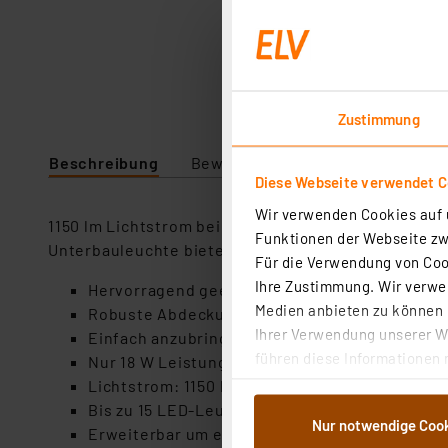
Zustimmung
Beschreibung
Bewertung
Lieferumfang
Diese Webseite verwendet C
Wir verwenden Cookies auf u
1150 lm Lichtstrom bei 3000 K Farbtemperatur und 
Funktionen der Webseite zwi
Unterbauleuchte bietet. Denn sie ermöglicht auch
Für die Verwendung von Cook
Ihre Zustimmung. Wir verwen
Hervorragend geeignet für Küche, Hobbyraum 
Medien anbieten zu können u
Robuste Abdeckung aus Polycarbonat
Ihrer Verwendung unserer We
Einfach anzubringen, Montagematerial enthalte
führen diese Informationen 
Nur 18 W Leistungsaufnahme
im Rahmen Ihrer Nutzung der
Lichtstrom: 1150 lm
dem Speichern und Abrufen 
Bis zu 15 LED-Leuchten desselben Typs mitei
Nur notwendige Coo
Weiterverarbeitung für die 
Erweiterbar um ein Bluetooth-Lautsprecher-M