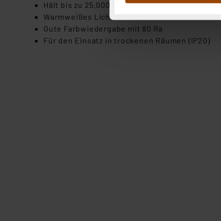
Abs.1a DSG-VO) zu. Eine deta
Hält bis zu 25.000 h (ca. 22,8 Jahre bei täglich 
Button „Ablehnen oder Einst
Warmweißes Licht mit 3000 K
ganz oder teilweise zustimm
Gute Farbwiedergabe mit 80 Ra
anpassen oder widerrufen. 
Für den Einsatz in trockenen Räumen (IP20)
Auswertung und Analyse bis 
dazu führen, dass die Einst
„Einige Drittanbieter verar
dieser Drittanbieter umfasst
Nähere Infos zu diesen Drit
Für die USA besteht kein A
Datenschutz nach EU-Standa
Daten in Überwachungsprogr
Unsere Kooperation mit dies
Kommission sowie einer eige
Daten, verbundenen Risiken
Impressum
|
Datenschutzer