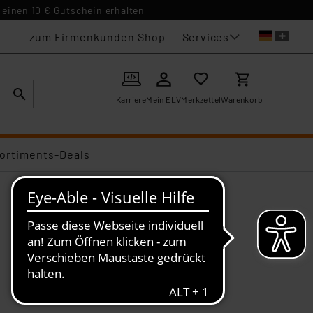
einen 10 € Gutschein erhalten
Services
zum Firmenkunden Shop
Karriere
Mein ELV
Merkzettel
Warenkorb
ortiments-Deals