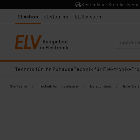
Kostenloser Standardversan
ELVshop
ELVjournal
ELVwissen
Suche
Technik für Ihr Zuhause
Technik für Elektronik-Pro
/
/
/
Startseite
Technik für Ihr Zuhause
Beleuchtung
Innenbel