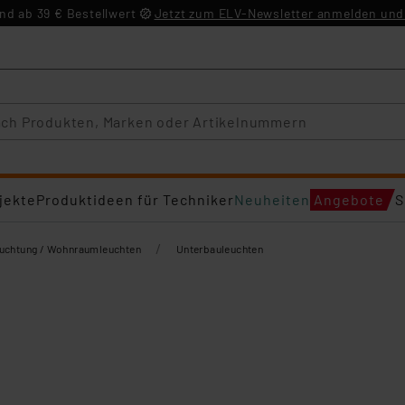
d ab 39 € Bestellwert
Jetzt zum ELV-Newsletter anmelden und 
jekte
Produktideen für Techniker
Neuheiten
Angebote
S
/
euchtung / Wohnraumleuchten
Unterbauleuchten