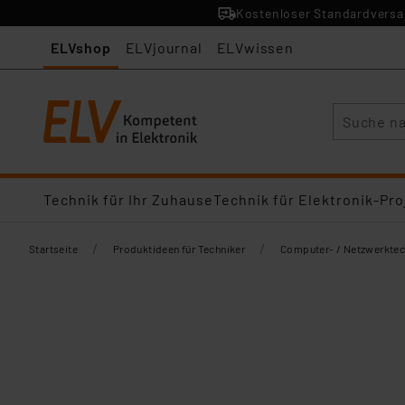
Kostenloser Standardversan
ELVshop
ELVjournal
ELVwissen
Suche
Technik für Ihr Zuhause
Technik für Elektronik-Pro
/
/
Startseite
Produktideen für Techniker
Computer- / Netzwerktec