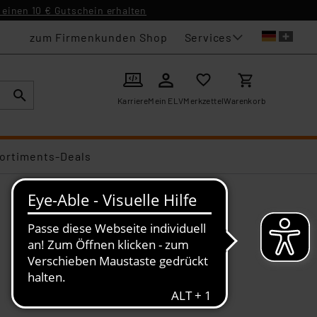
einen 10 € Gutschein erhalten
Services
zum Firmenkunden Shop
Karriere
Mein ELV
Merkzettel
Warenkorb
ortiments-Deals