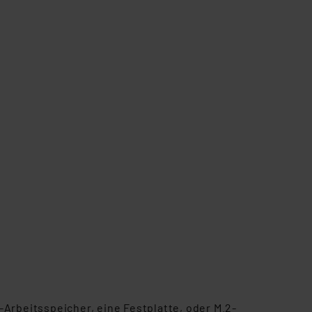
örden personenbezogene
r Europäer bestehen.
ln der Europäischen
 Art der übermittelten
Arbeitsspeicher, eine Festplatte, oder M.2-