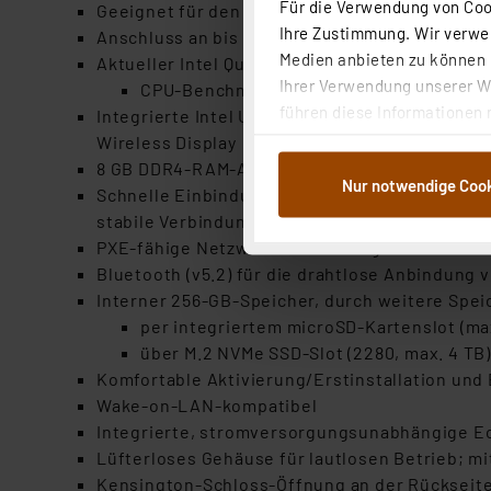
Für die Verwendung von Cook
Geeignet für den Einsatz als Büro-PC, Streami
Ihre Zustimmung. Wir verwen
Anschluss an bis zu drei 4K-Monitore gleichzei
Medien anbieten zu können u
Aktueller Intel Quad Core Prozessor "Jasper L
Ihrer Verwendung unserer We
CPU-Benchmark: 4061 (aufgenommen von 
führen diese Informationen 
Integrierte Intel UHD Graphics GPU (350 - 800 
im Rahmen Ihrer Nutzung der
Wireless Display
dem Speichern und Abrufen 
8 GB DDR4-RAM-Arbeitsspeicher
Nur notwendige Coo
Weiterverarbeitung für die 
Schnelle Einbindung ins Heimnetzwerk über WLA
Abs.1a DSG-VO) zu. Eine deta
stabile Verbindung direkt zum Router
Button „Ablehnen oder Einst
PXE-fähige Netzwerkkarte ermöglicht das Boo
ganz oder teilweise zustimm
Bluetooth (v5.2) für die drahtlose Anbindung v
anpassen oder widerrufen. 
Interner 256-GB-Speicher, durch weitere Spei
Auswertung und Analyse bis 
per integriertem microSD-Kartenslot (max
dazu führen, dass die Einst
über M.2 NVMe SSD-Slot (2280, max. 4 TB)
Komfortable Aktivierung/Erstinstallation und
„Einige Drittanbieter verar
Wake-on-LAN-kompatibel
dieser Drittanbieter umfasst
Integrierte, stromversorgungsunabhängige Ec
Nähere Infos zu diesen Drit
Lüfterloses Gehäuse für lautlosen Betrieb; mit
Für die USA besteht kein A
Kensington-Schloss-Öffnung an der Rückseite 