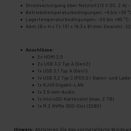
Datenschutz nach EU-Standa
Stromversorgung über Netzteil (12 V DC, 2 A) 
Daten in Überwachungsprogr
Betriebstemperaturbedingungen: +5 bis +35 °C
Unsere Kooperation mit dies
Lagertemperaturbedingungen: -20 bis +60 °C; 
Kommission sowie einer eige
Abm. (B x H x T): 131 x 18,3 x 81 mm; Gewicht: 2
Daten, verbundenen Risiken
Impressum
|
Datenschutzer
Anschlüsse:
2x HDMI 2.0
2x USB 3.2 Typ A (Gen2)
1x USB 3.1 Typ A (Gen1)
1x USB 3.2 Typ C (PD3.0 / Daten- und Lade
1x RJ45 Gigabit-LAN
1x 3.5-mm-Audio
1x microSD-Kartenslot (max. 2 TB)
1x M.2 NVMe SSD-Slot (2280)
Hinweis:
Aktivieren Sie das vorinstallierte Window