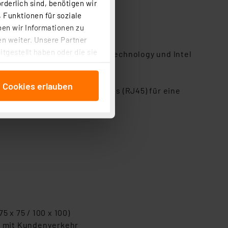
rderlich sind, benötigen wir
age-Anwendungen u. v. m.
 Funktionen für soziale
USB-C)
ben wir Informationen zu
n weiter. Unsere Partner
tgestellt haben oder die sie
; mit Intel Quick Sync Video Technology und Intel
cken, stimmen Sie sowohl
anschließenden
e Cookies erlauben
beitungszwecke (Art. 6
nativer Gigabit-LAN-Anschluss (RJ45) für eine
 ist durch Klick auf den
 Cookies ablehnen oder ihr
 „Cookie Einstellungen“
tung dieser Daten zur
ser-Einstellungen können
r erneut angezeigt wird.
Einbindung von Cookies
. 49 (1) lit. a DSGVO.
n der Datenschutzerklärung.
 x 75 / 100 x 100)
s Land mit unzureichendem
en mit Kundenverkehr