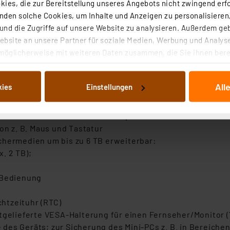
ies, die zur Bereitstellung unseres Angebots nicht zwingend erfo
ng-PC, Medienzentrale, als Workstation, für Digital-Sign
den solche Cookies, um Inhalte und Anzeigen zu personalisieren,
tig möglich für bequemes Multi-Tasking (2x HDMI 2.0 / 1x 
nd die Zugriffe auf unsere Website zu analysieren. Außerdem ge
ake" N5105 (@2.00 GHz; 2,90 GHz Einzelkern-Burst)
bsite an unsere Partner für soziale Medien, Werbung und Analyse
cpubenchmark.net, Stand 30.01.2024)
möglicherweise mit weiteren Daten zusammen, die Sie ihnen berei
MHz) unterstützt Auflösungen bis zu 2160p (4K UHD @60 Hz)
 Dienste gesammelt haben. Indem Sie auf „Alle akzeptieren“ kli
von Informationen auf Ihrem gerät (§25 Abs.1 TTDSG) sowie der 
All
kies
Einstellungen
nachfolgend dargestellten bzw. die von Ihnen ausgewählten Verar
N 802.11 b/g/n/ac/ax (WiFi 6, Dualband 2.4/5 GHz); alter
illierte Auflistung der einzelnen Cookies nach Zweck und Anbieter
ellungen“ abrufbar. Sie können die Verwendung nicht notwendiger
ten des Mini-PCs serverbasiert per LAN
en. Ihre erteilte Zustimmung können Sie jederzeit unter dem Link
on z. B. Maus und Tastatur
Die Rechtmäßigkeit der Speicherung, Abrufung und Weiterverarbei
chermedien um bis zu 6 TB erweiterbar:
zum Zeitpunkt des Widerrufs bleibt hiervon unberührt. Ihre Brow
. 2 TB);
ellungen nicht längerfristig gespeichert werden und dieses Banne
 Bedienung
beiten personenbezogene Daten in den USA. Ihre Einwilligung zur 
 daher ggf. auch die Verarbeitung Ihrer Daten in den USA gemäß Art
htzeituhr (RTC)
tanbietern und zu der jeweiligen Datenübermittlung erhalten Sie i
gelieferte VESA-Halterung für einen Fernseher/Monitor (75
ngemessenheitsbeschluss der EU. Dies bedeutet, dass die USA al
des Geräts; zur Sicherung des Mini-PCs z. B. in Bereich