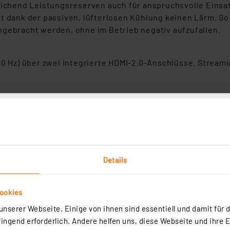
reichend Leistungsreserven auch für anspruchsvolle Einsa
t dank der passiven, lüfterlosen Kühlung keinen Lärm. So
ngebracht werden, ohne im Betrieb negativ aufzufallen.
(60 Hz) über zwei integrierte HDMI-2.0-Anschlüsse. Strea
ten
es Mini-PCs können bis zu 3 Monitore gleichzeitig zur A
.1 Gen1) zur Verfügung, geeignet z. B. zum Anschluss von
e bietet Platz für den Einbau eines zusätzlichen M.2 NV
peicherkapazität von bis zu 2 TB.
Details
st sich der Mini-PC leicht ins Heimnetzwerk einbinden. A
ung zu Ihrem Router verwendet. Weitere Geräte wie z. B. 
ntsprechende Kompatibilität der Geräte vorausgesetzt.
ookies
nserer Webseite. Einige von ihnen sind essentiell und damit für d
ngend erforderlich. Andere helfen uns, diese Webseite und ihre 
lliertem Windows 11 Professional Betriebssystem (64-bit,