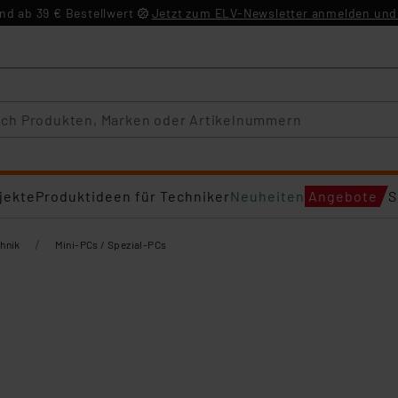
d ab 39 € Bestellwert
Jetzt zum ELV-Newsletter anmelden und 
jekte
Produktideen für Techniker
Neuheiten
Angebote
S
/
hnik
Mini-PCs / Spezial-PCs