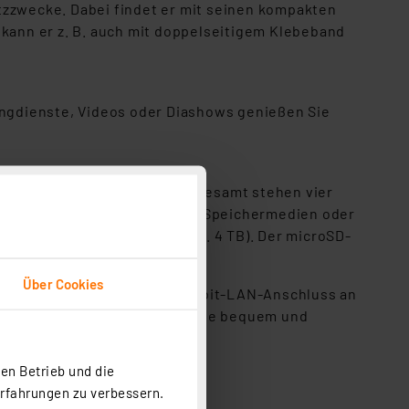
tzzwecke. Dabei findet er mit seinen kompakten
 kann er z. B. auch mit doppelseitigem Klebeband
mingdienste, Videos oder Diashows genießen Sie
nzeige verwendet werden. Insgesamt stehen vier
 Peripherie-Geräten, externen Speichermedien oder
Me SSD Speichermediums (max. 4 TB). Der microSD-
Über Cookies
lternativ wird dafür der Gigabit-LAN-Anschluss an
Tastatur und Maus können Sie Sie bequem und
en Betrieb und die
Erfahrungen zu verbessern.
 inkl. Autostart-Funktion)