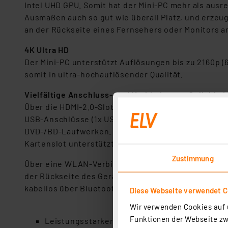
Intel UHD GPU. Somit hat der Mini-PC mehr als aus
Ausmaßen auch so gut wie überall Platz, und erzeug
an der Rückseite eines Fernsehers oder Monitors a
4K Ultra HD
Der Mini-PC unterstützt Auflösungen bis zu 2160p 
somit in ultra-hochauflösender Qualität.
Vielfältige Anschluss- und Verbindungsmöglichkei
Über die HDMI-2.0-Slots und den USB-C-Anschluss d
USB-Anschlüsse (1x USB-C 3.2, 2x USB 3.2, 1x USB 3
DVD-/BD-Laufwerken. Eine verschraubte Bodenplatt
Kartenslot unterstützt außerdem Karten mit einer S
Zustimmung
Über eine WLAN-Verbindung (Dualband 2.4/5 GHz) läs
der Rückseite des Geräts für eine stabile Verbind
kabellos über Bluetooth (v5.2) anschließen, eine e
Diese Webseite verwendet C
Wir verwenden Cookies auf u
Funktionen der Webseite zwi
Leistungsstarker Windows-Mini-PC mit vorinsta