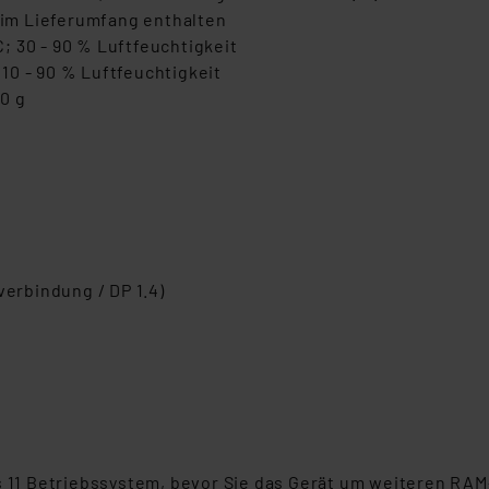
rds eingestuft wird. So besteht etwa das Risiko, dass US-Beh
- im Lieferumfang enthalten
ammen verarbeiten, ohne dass hiergegen Klagemöglichkeiten fü
; 30 - 90 % Luftfeuchtigkeit
en Dienstleistern stützt sich auf die Standarddatenschutzklause
10 - 90 % Luftfeuchtigkeit
nen Beurteilung der mit der Datenübermittlung, insbesondere der
20 g
.“
klärung
verbindung / DP 1.4)
s 11 Betriebssystem, bevor Sie das Gerät um weiteren RAM-