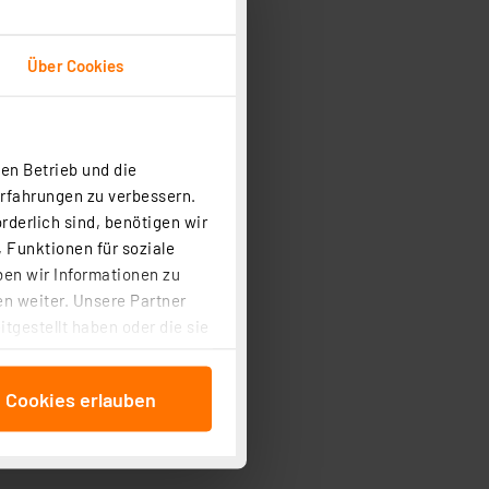
Über Cookies
en Betrieb und die
Erfahrungen zu verbessern.
rderlich sind, benötigen wir
 Funktionen für soziale
ben wir Informationen zu
n weiter. Unsere Partner
tgestellt haben oder die sie
cken, stimmen Sie sowohl
anschließenden
e Cookies erlauben
beitungszwecke (Art. 6
 ist durch Klick auf den
 Cookies ablehnen oder ihr
 „Cookie Einstellungen“