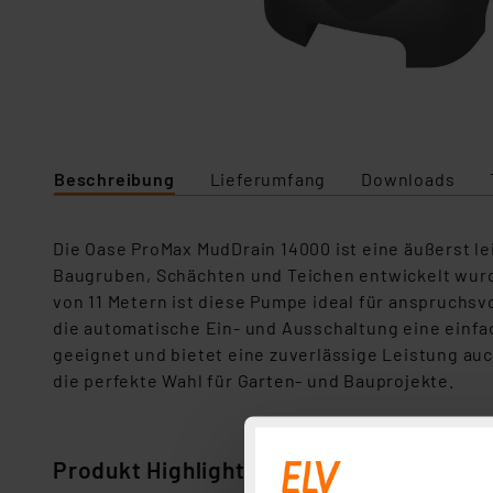
Beschreibung
Lieferumfang
Downloads
Die Oase ProMax MudDrain 14000 ist eine äußerst 
Baugruben, Schächten und Teichen entwickelt wurd
von 11 Metern ist diese Pumpe ideal für anspruchs
die automatische Ein- und Ausschaltung eine einf
geeignet und bietet eine zuverlässige Leistung au
die perfekte Wahl für Garten- und Bauprojekte.
Produkt Highlights