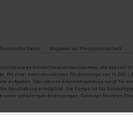
Technische Daten
Angaben zur Produktsicherheit
leistungsstarke Schmutzwassertauchpumpe, die speziell 
e. Mit einer beeindruckenden Fördermenge von 14.000 Li
volle Aufgaben. Das robuste Edelstahlgehäuse sorgt für e
ache Handhabung ermöglicht. Die Pumpe ist für Schmutzpa
ch unter schwierigen Bedingungen. Dank der flexiblen Ein