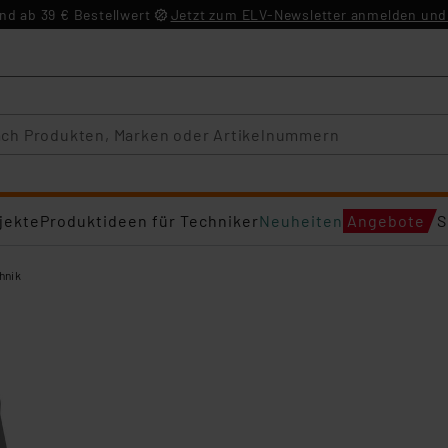
d ab 39 € Bestellwert
Jetzt zum ELV-Newsletter anmelden und 
jekte
Produktideen für Techniker
Neuheiten
Angebote
S
hnik