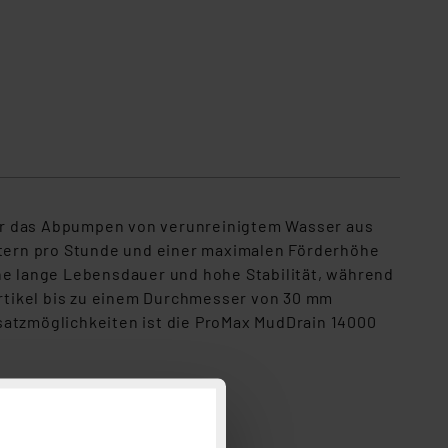
für das Abpumpen von verunreinigtem Wasser aus
tern pro Stunde und einer maximalen Förderhöhe
ine lange Lebensdauer und hohe Stabilität, während
rtikel bis zu einem Durchmesser von 30 mm
satzmöglichkeiten ist die ProMax MudDrain 14000