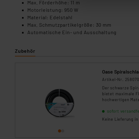
Max. Förderhöhe: 11 m
anpassen oder widerrufen. 
Motorleistung: 950 W
Auswertung und Analyse bis 
Material: Edelstahl
dazu führen, dass die Einst
Max. Schmutzpartikelgröße: 30 mm
Automatische Ein- und Ausschaltung
„Einige Drittanbieter verar
dieser Drittanbieter umfasst
Nähere Infos zu diesen Drit
Zubehör
Für die USA besteht kein A
Datenschutz nach EU-Standa
Oase Spiralschla
Daten in Überwachungsprogr
Artikel-Nr. 25807
Unsere Kooperation mit dies
Kommission sowie einer eige
Der schwarze Spir
bietet maximale Fl
Daten, verbundenen Risiken
hochwertigen Mater
für den Einsatz so
Impressum
|
Datenschutzer
sofort versandfe
einfach zu verlege
Keine Lieferung i