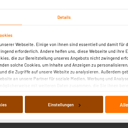
ern
Details
ookies
nserer Webseite. Einige von ihnen sind essentiell und damit für d
ngend erforderlich. Andere helfen uns, diese Webseite und ihre 
ies, die zur Bereitstellung unseres Angebots nicht zwingend erfo
den solche Cookies, um Inhalte und Anzeigen zu personalisieren,
nd die Zugriffe auf unsere Website zu analysieren. Außerdem ge
einigtem Wasser
bsite an unsere Partner für soziale Medien, Werbung und Analyse
hächten
möglicherweise mit weiteren Daten zusammen, die Sie ihnen berei
 Dienste gesammelt haben. Indem Sie auf „Alle akzeptieren“ kli
von Informationen auf Ihrem gerät (§25 Abs.1 TTDSG) sowie der 
All
kies
Einstellungen
nachfolgend dargestellten bzw. die von Ihnen ausgewählten Verar
illierte Auflistung der einzelnen Cookies nach Zweck und Anbieter
ellungen“ abrufbar. Sie können die Verwendung nicht notwendiger
en. Ihre erteilte Zustimmung können Sie jederzeit unter dem Link