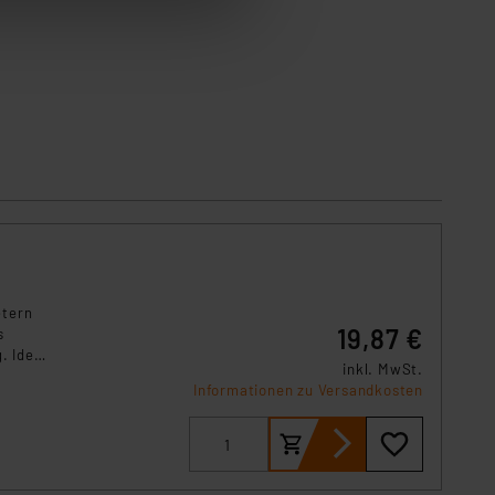
tung dieser Daten zur
ser-Einstellungen können
r erneut angezeigt wird.
Einbindung von Cookies
. 49 (1) lit. a DSGVO.
n der Datenschutzerklärung.
s Land mit unzureichendem
örden personenbezogene
r Europäer bestehen.
ln der Europäischen
 Art der übermittelten
etern
19,87 €
s
. Ideal
inkl. MwSt.
est und
Informationen zu Versandkosten