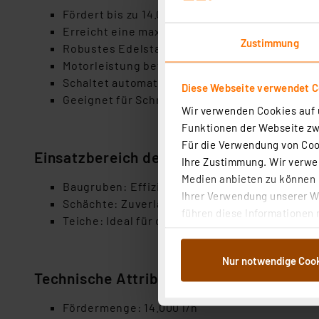
Fördert bis zu 14.000 Liter pro Stunde
Erreicht eine maximale Förderhöhe von 11 Met
Zustimmung
Robustes Edelstahlgehäuse.
Motorleistung beträgt 950 Watt.
Schaltet automatisch ein und aus
Diese Webseite verwendet C
Geeignet für Schmutzpartikel bis 30 mm
Wir verwenden Cookies auf u
Funktionen der Webseite zwi
Für die Verwendung von Cook
Einsatzbereich des Produktes
Ihre Zustimmung. Wir verwen
Medien anbieten zu können u
Baugruben: Effizientes Abpumpen von verunr
Ihrer Verwendung unserer We
Schächte: Zuverlässige Entwässerung von Sc
führen diese Informationen 
Teiche: Ideal für die Reinigung von Teichen
im Rahmen Ihrer Nutzung der
dem Speichern und Abrufen 
Nur notwendige Coo
Weiterverarbeitung für die 
Technische Attribute
Abs.1a DSG-VO) zu. Eine deta
Button „Ablehnen oder Einst
Fördermenge: 14.000 l/h
ganz oder teilweise zustimm