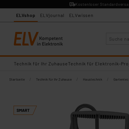
Kostenloser Standardversan
ELVshop
ELVjournal
ELVwissen
Suche
Technik für Ihr Zuhause
Technik für Elektronik-Pro
/
/
/
Startseite
Technik für Ihr Zuhause
Haustechnik
Gartentec