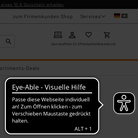
einen 10 € Gutschein erhalten
Services
zum Firmenkunden Shop
Karriere
Mein ELV
Merkzettel
Warenkorb
ortiments-Deals