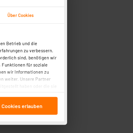
Über Cookies
en Betrieb und die
Erfahrungen zu verbessern.
rderlich sind, benötigen wir
 Funktionen für soziale
ben wir Informationen zu
n weiter. Unsere Partner
tgestellt haben oder die sie
cken, stimmen Sie sowohl
anschließenden
e Cookies erlauben
beitungszwecke (Art. 6
 ist durch Klick auf den
 Cookies ablehnen oder ihr
 „Cookie Einstellungen“