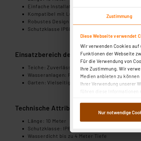
Einfache Installation
Kompatibel mit LunAqua Terra LED
Zustimmung
Robustes Design
Schutzklasse IP68
Diese Webseite verwendet C
Wir verwenden Cookies auf u
Einsatzbereich des Produktes
Funktionen der Webseite zwi
Für die Verwendung von Cook
Teiche: Zuverlässige Stromversorgung unter 
Ihre Zustimmung. Wir verwen
Wasseranlagen: Perfekte Verbindung für Wass
Medien anbieten zu können u
Garten: Vielseitig einsetzbar für Gartenbeleu
Ihrer Verwendung unserer We
führen diese Informationen 
im Rahmen Ihrer Nutzung der
dem Speichern und Abrufen 
Technische Attribute
Nur notwendige Coo
Weiterverarbeitung für die 
Länge: 10 Meter
Abs.1a DSG-VO) zu. Eine deta
Schutzklasse: IP68
Button „Ablehnen oder Einst
Wasserdicht bis zu 4 Meter Tiefe
ganz oder teilweise zustimm