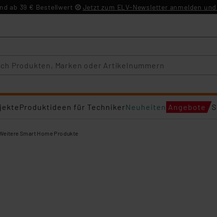
d ab 39 € Bestellwert
Jetzt zum ELV-Newsletter anmelden und 
jekte
Produktideen für Techniker
Neuheiten
Angebote
S
Weitere Smart Home Produkte