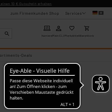
einen 10 € Gutschein erhalten
Services
zum Firmenkunden Shop
Karriere
Mein ELV
Merkzettel
Warenkorb
ortiments-Deals