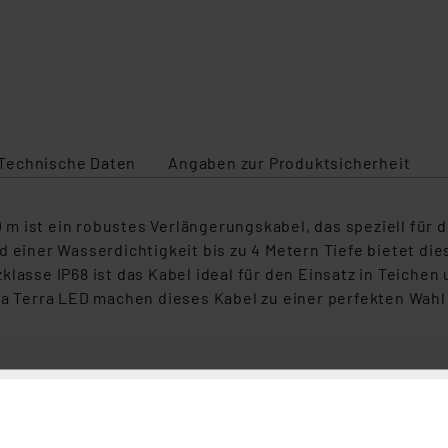
Technische Daten
Angaben zur Produktsicherheit
m ist ein robustes Verlängerungskabel, das speziell für
d einer Wasserdichtigkeit bis zu 4 Metern Tiefe bietet d
klasse IP68 ist das Kabel ideal für den Einsatz in Teiche
qua Terra LED machen dieses Kabel zu einer perfekten Wa