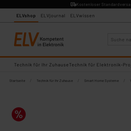
Kostenloser Standardversan
ELVshop
ELVjournal
ELVwissen
Suche
Technik für Ihr Zuhause
Technik für Elektronik-Pro
/
/
/
Startseite
Technik für Ihr Zuhause
Smart Home Systeme