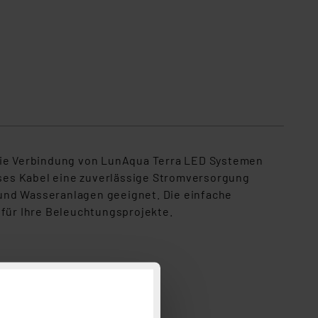
 die Verbindung von LunAqua Terra LED Systemen
ieses Kabel eine zuverlässige Stromversorgung
n und Wasseranlagen geeignet. Die einfache
hl für Ihre Beleuchtungsprojekte.