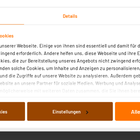
Details
ookies
nserer Webseite. Einige von ihnen sind essentiell und damit für d
ngend erforderlich. Andere helfen uns, diese Webseite und ihre 
ies, die zur Bereitstellung unseres Angebots nicht zwingend erfo
Wasser
den solche Cookies, um Inhalte und Anzeigen zu personalisieren,
erfeatures
nd die Zugriffe auf unsere Website zu analysieren. Außerdem ge
chtung
bsite an unsere Partner für soziale Medien, Werbung und Analyse
möglicherweise mit weiteren Daten zusammen, die Sie ihnen berei
 Dienste gesammelt haben. Indem Sie auf „Alle akzeptieren“ kli
von Informationen auf Ihrem gerät (§25 Abs.1 TTDSG) sowie der 
All
kies
Einstellungen
nachfolgend dargestellten bzw. die von Ihnen ausgewählten Verar
illierte Auflistung der einzelnen Cookies nach Zweck und Anbieter
ellungen“ abrufbar. Sie können die Verwendung nicht notwendiger
en. Ihre erteilte Zustimmung können Sie jederzeit unter dem Link