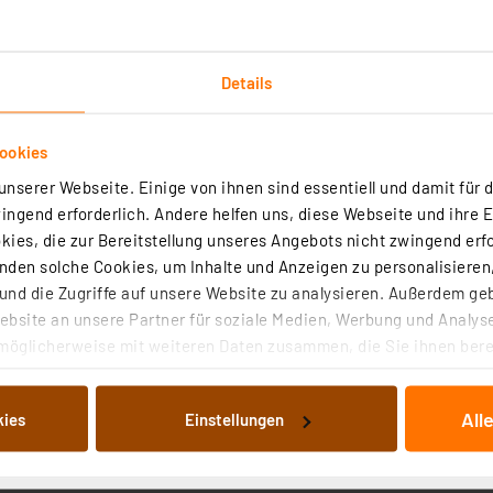
 und unter Wasser
aufnahme
hme Atmosphäre
Details
ichtung
sereinsatz
ookies
bindungskabel
nserer Webseite. Einige von ihnen sind essentiell und damit für d
ngend erforderlich. Andere helfen uns, diese Webseite und ihre 
ies, die zur Bereitstellung unseres Angebots nicht zwingend erfo
r Teiche und Wasserfeatures
den solche Cookies, um Inhalte und Anzeigen zu personalisieren,
eichen und Wegen
nd die Zugriffe auf unsere Website zu analysieren. Außerdem ge
 Außenleuchten
bsite an unsere Partner für soziale Medien, Werbung und Analyse
möglicherweise mit weiteren Daten zusammen, die Sie ihnen berei
 Dienste gesammelt haben. Indem Sie auf „Alle akzeptieren“ kli
von Informationen auf Ihrem gerät (§25 Abs.1 TTDSG) sowie der 
All
kies
Einstellungen
nachfolgend dargestellten bzw. die von Ihnen ausgewählten Verar
illierte Auflistung der einzelnen Cookies nach Zweck und Anbieter
ellungen“ abrufbar. Sie können die Verwendung nicht notwendiger