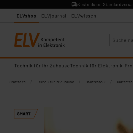
Kostenloser Standardversan
ELVshop
ELVjournal
ELVwissen
Suche
Technik für Ihr Zuhause
Technik für Elektronik-Pro
/
/
/
Startseite
Technik für Ihr Zuhause
Haustechnik
Gartentec