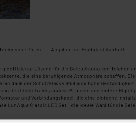
Technische Daten
Angaben zur Produktsicherheit
ergieeffiziente Lösung für die Beleuchtung von Teichen 
takzente, die eine beruhigende Atmosphäre schaffen. Di
ieten dank der Schutzklasse IP68 eine hohe Beständigkei
tung des Lichtstrahls, sodass Pflanzen und andere Highli
formator und Verbindungskabel, die eine einfache Install
ase LunAqua Classic LED Set 1 die ideale Wahl für die B