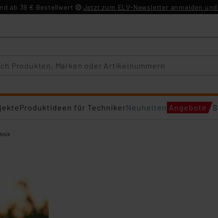
d ab 39 € Bestellwert
Jetzt zum ELV-Newsletter anmelden und 
jekte
Produktideen für Techniker
Neuheiten
Angebote
S
hnik