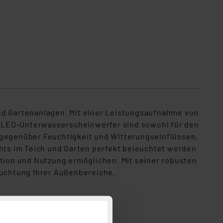
und Gartenanlagen. Mit einer Leistungsaufnahme von
e LED-Unterwasserscheinwerfer sind sowohl für den
t gegenüber Feuchtigkeit und Witterungseinflüssen.
ghts im Teich und Garten perfekt beleuchtet werden
ation und Nutzung ermöglichen. Mit seiner robusten
eleuchtung Ihrer Außenbereiche.