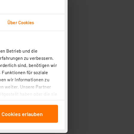
Über Cookies
en Betrieb und die
Erfahrungen zu verbessern.
rderlich sind, benötigen wir
 Funktionen für soziale
ben wir Informationen zu
n weiter. Unsere Partner
tgestellt haben oder die sie
cken, stimmen Sie sowohl
anschließenden
e Cookies erlauben
beitungszwecke (Art. 6
 ist durch Klick auf den
 Cookies ablehnen oder ihr