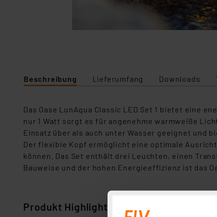
Beschreibung
Lieferumfang
Downloads
Das Oase LunAqua Classic LED Set 1 bietet eine en
nur 1 Watt sorgt es für angenehme warmweiße Lich
Einsatz über als auch unter Wasser geeignet und b
Der flexible Kopf ermöglicht eine optimale Ausrich
können. Das Set enthält drei Leuchten, einen Trans
Bauweise und der hohen Energieeffizienz ist das O
Produkt Highlights