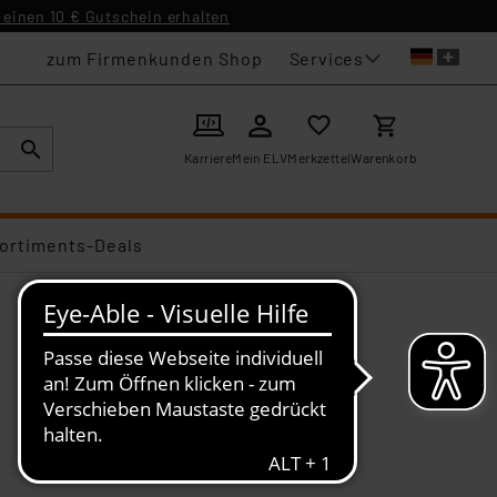
einen 10 € Gutschein erhalten
Services
zum Firmenkunden Shop
Karriere
Mein ELV
Merkzettel
Warenkorb
ortiments-Deals