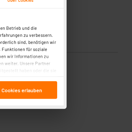
en Betrieb und die
Erfahrungen zu verbessern.
rderlich sind, benötigen wir
 Funktionen für soziale
ben wir Informationen zu
n weiter. Unsere Partner
tgestellt haben oder die sie
cken, stimmen Sie sowohl
anschließenden
e Cookies erlauben
beitungszwecke (Art. 6
 ist durch Klick auf den
 Cookies ablehnen oder ihr
 „Cookie Einstellungen“
tung dieser Daten zur
ser-Einstellungen können