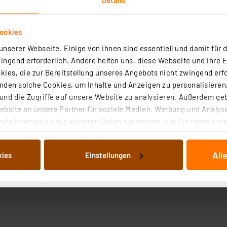
ookies
nserer Webseite. Einige von ihnen sind essentiell und damit für d
ngend erforderlich. Andere helfen uns, diese Webseite und ihre 
ies, die zur Bereitstellung unseres Angebots nicht zwingend erfo
den solche Cookies, um Inhalte und Anzeigen zu personalisieren,
nd die Zugriffe auf unsere Website zu analysieren. Außerdem ge
bsite an unsere Partner für soziale Medien, Werbung und Analyse
möglicherweise mit weiteren Daten zusammen, die Sie ihnen berei
 Dienste gesammelt haben. Indem Sie auf „Alle akzeptieren“ kli
von Informationen auf Ihrem gerät (§25 Abs.1 TTDSG) sowie der 
All
kies
Einstellungen
nachfolgend dargestellten bzw. die von Ihnen ausgewählten Verar
illierte Auflistung der einzelnen Cookies nach Zweck und Anbieter
ellungen“ abrufbar. Sie können die Verwendung nicht notwendiger
en. Ihre erteilte Zustimmung können Sie jederzeit unter dem Link
Die Rechtmäßigkeit der Speicherung, Abrufung und Weiterverarbei
zum Zeitpunkt des Widerrufs bleibt hiervon unberührt. Ihre Brow