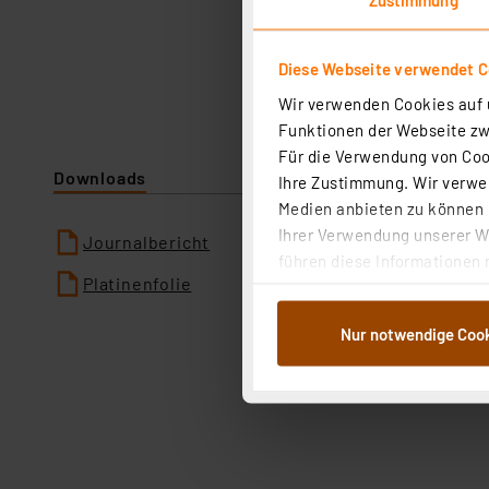
Diese Webseite verwendet C
Wir verwenden Cookies auf u
Funktionen der Webseite zwi
Für die Verwendung von Cook
Downloads
Ihre Zustimmung. Wir verwen
Medien anbieten zu können u
Ihrer Verwendung unserer We
Journalbericht
führen diese Informationen 
Platinenfolie
im Rahmen Ihrer Nutzung der
dem Speichern und Abrufen 
Nur notwendige Coo
Weiterverarbeitung für die 
Abs.1a DSG-VO) zu. Eine deta
Button „Ablehnen oder Einst
ganz oder teilweise zustimm
anpassen oder widerrufen. 
Auswertung und Analyse bis 