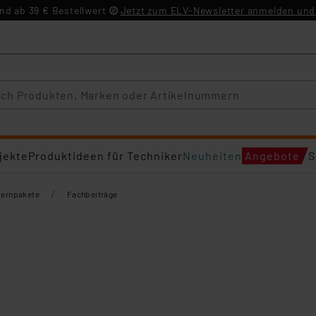
d ab 39 € Bestellwert
Jetzt zum ELV-Newsletter anmelden und 
jekte
Produktideen für Techniker
Neuheiten
Angebote
S
/
Lernpakete
Fachbeiträge