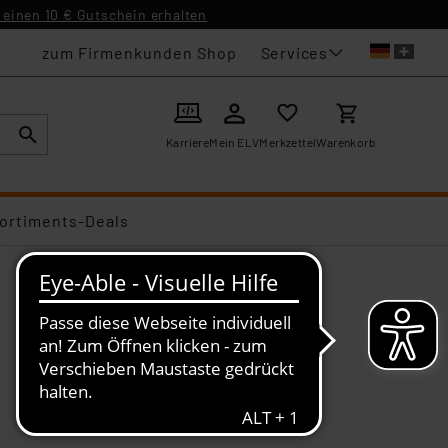
einen 10 € Gutschein erhalten
Services
zum Firmenkunden Shop
Karriere
Mein ELV
Merkzettel
Warenkorb
ortiments-Deals