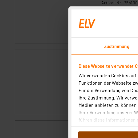
Artikel-Nr. 254100
In diesem Teil der
ansteuert. Wir erk
Schaltungsbeispie
Sofort zum Dow
Zustimmung
Anwendungsscha
Experimentierse
Diese Webseite verwendet C
Operationsverst
Artikel-Nr. 254212
Wir verwenden Cookies auf u
In diesem Teil un
Funktionen der Webseite zwi
praxisnahen Beisp
Für die Verwendung von Cook
Komparatorschaltu
Ihre Zustimmung. Wir verwen
Medien anbieten zu können u
Sofort zum Dow
Ihrer Verwendung unserer We
führen diese Informationen 
im Rahmen Ihrer Nutzung der
Anwendungsscha
dem Speichern und Abrufen 
Experimentierse