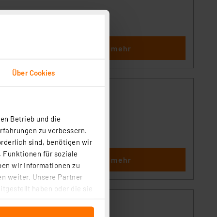
htig
Lesen Sie mehr
Über Cookies
en Betrieb und die
Erfahrungen zu verbessern.
rderlich sind, benötigen wir
 Funktionen für soziale
Lesen Sie mehr
ben wir Informationen zu
n weiter. Unsere Partner
tgestellt haben oder die sie
cken, stimmen Sie sowohl
anschließenden