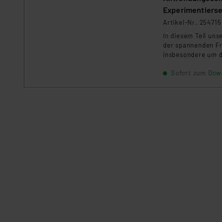
Experimentierset
Artikel-Nr. 254715
In diesem Teil un
der spannenden Fra
insbesondere um d
Dimensionierung d
Sofort zum Dow