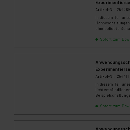
Experimentierse
Artikel-Nr. 25426
In diesem Teil uns
Hobbyschaltungen.
eine beliebte Sc
Experimentierset!
Sofort zum Dow
Anwendungsscha
Experimentierse
Artikel-Nr. 254411
In diesem Teil un
lichtempfindliche
Beispielschaltung
Einsatz dieser Fot
Sofort zum Dow
Anwendungsscha