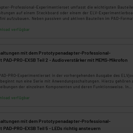
pter-Professional-Experimentierset umfasst die wichtigsten Bauteil
ltungen auf einem Steckboard oder einem der ELV-Experimentierboa
ni aufzubauen. Neben passiven und aktiven Bauteilen im PAD-Forma
r-Format) sind auch Steckbrücken und Steckkabel sowie eine Pinzet
nload verfügbar
orhanden. Begleitet wird das Set von Beispielschaltungen, die fortlau
gestellt werden.
ltungen mit dem Prototypenadapter-Professional-
t PAD-PRO-EXSB Teil 2 - Audioverstärker mit MEMS-Mikrofon
PAD-PRO-Experimentierset in der vorhergehenden Ausgabe des ELVjo
, beginnt nun eine Serie mit Anwendungsschaltungen. Hierzu gehören
hreibungen der einzelnen Komponenten und deren Funktionsweise. In
ellen wir einen Audioverstärker mit einem modernen MEMS-Mikrofon v
nload verfügbar
r kann das verstärkte Signal des Mikrofons „abgehört“ werden. Wir le
Mikrofon beschaltet und mit Operationsverstärkern einen zweistufig
t.
ltungen mit dem Prototypenadapter-Professional-
t PAD-PRO-EXSB Teil 5 - LEDs richtig ansteuern