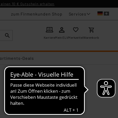
einen 10 € Gutschein erhalten
Services
zum Firmenkunden Shop
Karriere
Mein ELV
Merkzettel
Warenkorb
ortiments-Deals