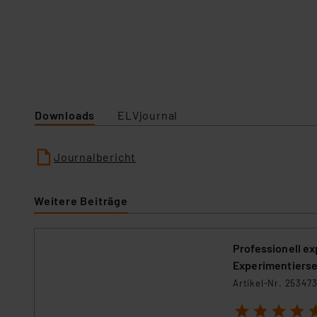
Downloads
ELVjournal
Journalbericht
Weitere Beiträge
Professionell e
Experimentiers
Artikel-Nr. 25347
1
2
3
4
5