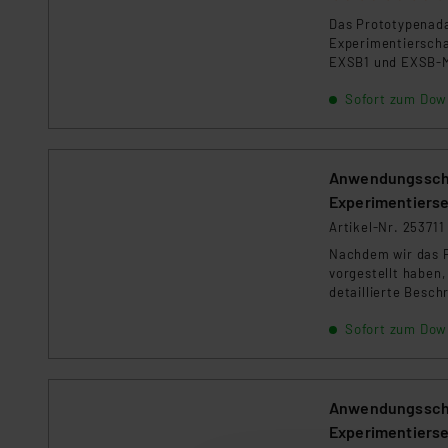
Das Prototypenada
Experimentierscha
EXSB1 und EXSB-Mi
(Prototypenadapte
Sofort zum Dow
und ein Ohrhörer v
im ELVjournal vor
Anwendungsscha
Experimentierse
Artikel-Nr. 253711
Nachdem wir das 
vorgestellt haben
detaillierte Besc
diesem Beitrag st
Sofort zum Dow
Über einen Ohrhöre
wie man ein MEMS-
Verstärker aufbau
Anwendungsscha
Experimentierse