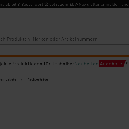
d ab 39 € Bestellwert
Jetzt zum ELV-Newsletter anmelden und 
jekte
Produktideen für Techniker
Neuheiten
Angebote
S
/
Lernpakete
Fachbeiträge