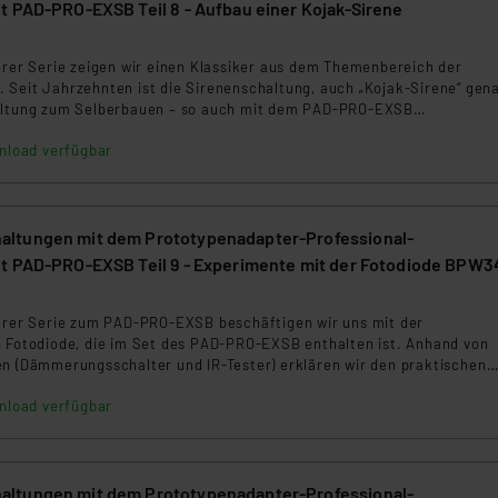
t PAD-PRO-EXSB Teil 8 - Aufbau einer Kojak-Sirene
5
erer Serie zeigen wir einen Klassiker aus dem Themenbereich der
 Seit Jahrzehnten ist die Sirenenschaltung, auch „Kojak-Sirene“ gen
haltung zum Selberbauen – so auch mit dem PAD-PRO-EXSB
nload verfügbar
ltungen mit dem Prototypenadapter-Professional-
t PAD-PRO-EXSB Teil 9 - Experimente mit der Fotodiode BPW3
serer Serie zum PAD-PRO-EXSB beschäftigen wir uns mit der
n Fotodiode, die im Set des PAD-PRO-EXSB enthalten ist. Anhand von
en (Dämmerungsschalter und IR-Tester) erklären wir den praktischen
odiode.
nload verfügbar
ltungen mit dem Prototypenadapter-Professional-