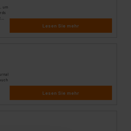
e, um
rds
t
te
Lesen Sie mehr
fend
urnal
 auch
or.
Lesen Sie mehr
rnen,
en