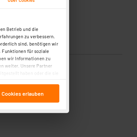
en Betrieb und die
Erfahrungen zu verbessern.
rderlich sind, benötigen wir
 Funktionen für soziale
ben wir Informationen zu
n weiter. Unsere Partner
tgestellt haben oder die sie
cken, stimmen Sie sowohl
anschließenden
e Cookies erlauben
beitungszwecke (Art. 6
 ist durch Klick auf den
 Cookies ablehnen oder ihr
 „Cookie Einstellungen“
tung dieser Daten zur
ser-Einstellungen können