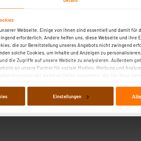
ookies
nserer Webseite. Einige von ihnen sind essentiell und damit für d
ngend erforderlich. Andere helfen uns, diese Webseite und ihre 
ies, die zur Bereitstellung unseres Angebots nicht zwingend erfo
den solche Cookies, um Inhalte und Anzeigen zu personalisieren,
nd die Zugriffe auf unsere Website zu analysieren. Außerdem ge
bsite an unsere Partner für soziale Medien, Werbung und Analyse
möglicherweise mit weiteren Daten zusammen, die Sie ihnen berei
 Dienste gesammelt haben. Indem Sie auf „Alle akzeptieren“ kli
von Informationen auf Ihrem gerät (§25 Abs.1 TTDSG) sowie der 
All
kies
Einstellungen
nachfolgend dargestellten bzw. die von Ihnen ausgewählten Verar
illierte Auflistung der einzelnen Cookies nach Zweck und Anbieter
ellungen“ abrufbar. Sie können die Verwendung nicht notwendiger
en. Ihre erteilte Zustimmung können Sie jederzeit unter dem Link
Die Rechtmäßigkeit der Speicherung, Abrufung und Weiterverarbei
zum Zeitpunkt des Widerrufs bleibt hiervon unberührt. Ihre Brow