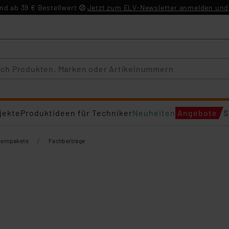
d ab 39 € Bestellwert
Jetzt zum ELV-Newsletter anmelden und 
jekte
Produktideen für Techniker
Neuheiten
Angebote
S
/
Lernpakete
Fachbeiträge