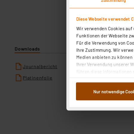
Diese Webseite verwendet C
Wir verwenden Cookies auf u
Funktionen der Webseite zwi
Für die Verwendung von Cook
Downloads
Ihre Zustimmung. Wir verwen
Medien anbieten zu können u
Ihrer Verwendung unserer We
Journalbericht
führen diese Informationen 
Platinenfolie
im Rahmen Ihrer Nutzung der
dem Speichern und Abrufen 
Nur notwendige Coo
Weiterverarbeitung für die 
Abs.1a DSG-VO) zu. Eine deta
Button „Ablehnen oder Einst
ganz oder teilweise zustimm
anpassen oder widerrufen. 
Auswertung und Analyse bis 