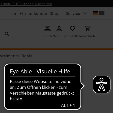
einen 10 € Gutschein erhalten
Services
zum Firmenkunden Shop
Karriere
Mein ELV
Merkzettel
Warenkorb
ortiments-Deals