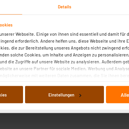
Details
ookies
nserer Webseite. Einige von ihnen sind essentiell und damit für d
ngend erforderlich. Andere helfen uns, diese Webseite und ihre 
ies, die zur Bereitstellung unseres Angebots nicht zwingend erfo
den solche Cookies, um Inhalte und Anzeigen zu personalisieren,
nd die Zugriffe auf unsere Website zu analysieren. Außerdem ge
bsite an unsere Partner für soziale Medien, Werbung und Analyse
möglicherweise mit weiteren Daten zusammen, die Sie ihnen berei
 Dienste gesammelt haben. Indem Sie auf „Alle akzeptieren“ kli
von Informationen auf Ihrem gerät (§25 Abs.1 TTDSG) sowie der 
All
kies
Einstellungen
nachfolgend dargestellten bzw. die von Ihnen ausgewählten Verar
illierte Auflistung der einzelnen Cookies nach Zweck und Anbieter
ellungen“ abrufbar. Sie können die Verwendung nicht notwendiger
en. Ihre erteilte Zustimmung können Sie jederzeit unter dem Link
Die Rechtmäßigkeit der Speicherung, Abrufung und Weiterverarbei