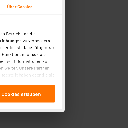
Über Cookies
en Betrieb und die
Erfahrungen zu verbessern.
rderlich sind, benötigen wir
 Funktionen für soziale
ben wir Informationen zu
n weiter. Unsere Partner
tgestellt haben oder die sie
cken, stimmen Sie sowohl
anschließenden
e Cookies erlauben
beitungszwecke (Art. 6
 ist durch Klick auf den
 Cookies ablehnen oder ihr
 „Cookie Einstellungen“
tung dieser Daten zur