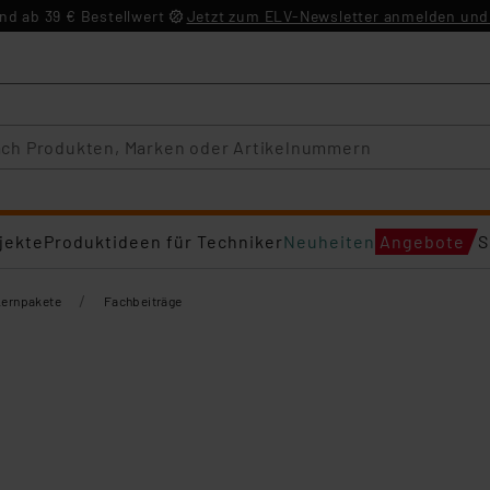
d ab 39 € Bestellwert
Jetzt zum ELV-Newsletter anmelden und 
jekte
Produktideen für Techniker
Neuheiten
Angebote
S
/
Lernpakete
Fachbeiträge