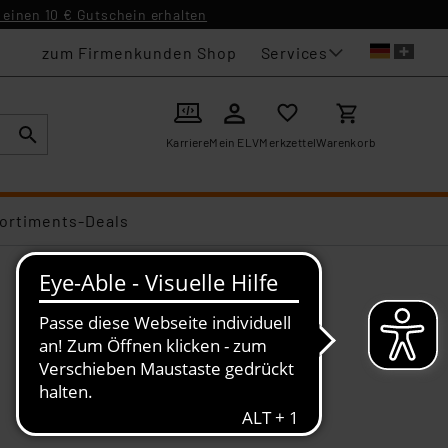
einen 10 € Gutschein erhalten
Services
zum Firmenkunden Shop
Karriere
Mein ELV
Merkzettel
Warenkorb
ortiments-Deals