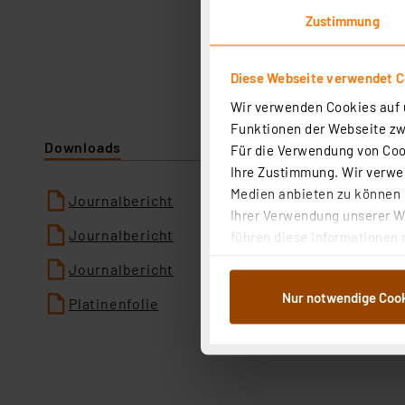
Zustimmung
Diese Webseite verwendet C
Wir verwenden Cookies auf u
Funktionen der Webseite zwi
Downloads
Für die Verwendung von Cook
Ihre Zustimmung. Wir verwen
Medien anbieten zu können u
Journalbericht
Ihrer Verwendung unserer We
Journalbericht
führen diese Informationen 
im Rahmen Ihrer Nutzung der
Journalbericht
dem Speichern und Abrufen 
Nur notwendige Coo
Weiterverarbeitung für die 
Platinenfolie
Abs.1a DSG-VO) zu. Eine deta
Button „Ablehnen oder Einst
ganz oder teilweise zustimm
anpassen oder widerrufen. 