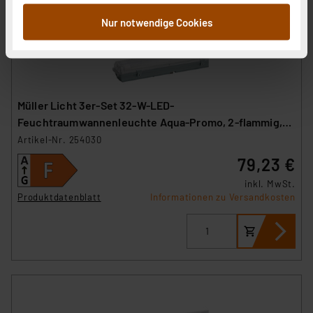
Informationen möglicherweise mit weiteren Daten
zusammen, die Sie ihnen bereitgestellt haben oder die
Nur notwendige Cookies
sie im Rahmen Ihrer Nutzung der Dienste gesammelt
haben. Indem Sie auf „Alle akzeptieren“ klicken,
stimmen Sie sowohl dem Speichern und Abrufen von
Informationen auf Ihrem gerät (§25 Abs.1 TTDSG) sowie
der anschließenden Weiterverarbeitung für die
Müller Licht 3er-Set 32-W-LED-
nachfolgend dargestellten bzw. die von Ihnen
Feuchtraumwannenleuchte Aqua-Promo, 2-flammig,
ausgewählten Verarbeitungszwecke (Art. 6 Abs.1a DSG-
3360 lm, 4000 K, 120 cm
Artikel-Nr. 254030
VO) zu. Eine detaillierte Auflistung der einzelnen
79,23 €
Cookies nach Zweck und Anbieter ist durch Klick auf
inkl. MwSt.
den Button „Ablehnen oder Einstellungen“ abrufbar. Sie
Produktdatenblatt
Informationen zu Versandkosten
können die Verwendung nicht notwendiger Cookies
ablehnen oder ihr ganz oder teilweise zustimmen. Ihre
erteilte Zustimmung können Sie jederzeit unter dem
Link „Cookie Einstellungen“ anpassen oder widerrufen.
Die Rechtmäßigkeit der Speicherung, Abrufung und
Weiterverarbeitung dieser Daten zur Auswertung und
Analyse bis zum Zeitpunkt des Widerrufs bleibt hiervon