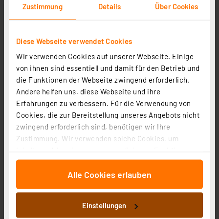
Zustimmung
Details
Über Cookies
Diese Webseite verwendet Cookies
Wir verwenden Cookies auf unserer Webseite. Einige
von ihnen sind essentiell und damit für den Betrieb und
die Funktionen der Webseite zwingend erforderlich.
Müller Licht 2er-Set 32-W-LED-
Andere helfen uns, diese Webseite und ihre
Feuchtraumwannenleuchte Aqua-Promo, 2-flammig,
Erfahrungen zu verbessern. Für die Verwendung von
3360 lm, 4000 K, 120 cm
Artikel-Nr. 254028
Cookies, die zur Bereitstellung unseres Angebots nicht
53,90 €
zwingend erforderlich sind, benötigen wir Ihre
Zustimmung. Wir verwenden solche Cookies, um
inkl. MwSt.
Inhalte und Anzeigen zu personalisieren, Funktionen
Produktdatenblatt
Informationen zu Versandkosten
für soziale Medien anbieten zu können und die Zugriffe
Alle Cookies erlauben
auf unsere Website zu analysieren. Außerdem geben
wir Informationen zu Ihrer Verwendung unserer Website
an unsere Partner für soziale Medien, Werbung und
Einstellungen
Analysen weiter. Unsere Partner führen diese