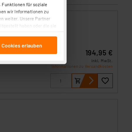
 Funktionen für soziale
ben wir Informationen zu
n weiter. Unsere Partner
tgestellt haben oder die sie
cken, stimmen Sie sowohl
anschließenden
e Cookies erlauben
beitungszwecke (Art. 6
en, die
194,95 €
 ist durch Klick auf den
 Cookies ablehnen oder ihr
inkl. MwSt.
Informationen zu Versandkosten
 „Cookie Einstellungen“
tung dieser Daten zur
ser-Einstellungen können
r erneut angezeigt wird.
Einbindung von Cookies
. 49 (1) lit. a DSGVO.
n der Datenschutzerklärung.
s Land mit unzureichendem
örden personenbezogene