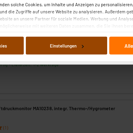
den solche Cookies, um Inhalte und Anzeigen zu personalisieren,
nd die Zugriffe auf unsere Website zu analysieren. Außerdem ge
bsite an unsere Partner für soziale Medien, Werbung und Analyse
etter-Starter-Set MA10050
möglicherweise mit weiteren Daten zusammen, die Sie ihnen berei
 Dienste gesammelt haben. Indem Sie auf „Alle akzeptieren“ kli
(4)
von Informationen auf Ihrem gerät (§25 Abs.1 TTDSG) sowie der 
All
kies
Einstellungen
nachfolgend dargestellten bzw. die von Ihnen ausgewählten Verar
s Gateway, IP-Wettersensoren und kostenloser App erfasst Wetterdat
Smartphone oder Tablet abrufen können.
illierte Auflistung der einzelnen Cookies nach Zweck und Anbieter
ellungen“ abrufbar. Sie können die Verwendung nicht notwendiger
rtig - Lieferzeit: 1-2 Werktage²
en. Ihre erteilte Zustimmung können Sie jederzeit unter dem Link
Die Rechtmäßigkeit der Speicherung, Abrufung und Weiterverarbei
zum Zeitpunkt des Widerrufs bleibt hiervon unberührt. Ihre Brow
ellungen nicht längerfristig gespeichert werden und dieses Banne
beiten personenbezogene Daten in den USA. Ihre Einwilligung zur 
uftdruckmonitor MA10238, integr. Thermo-/Hygrometer
 daher ggf. auch die Verarbeitung Ihrer Daten in den USA gemäß Art
tanbietern und zu der jeweiligen Datenübermittlung erhalten Sie i
ngemessenheitsbeschluss der EU. Dies bedeutet, dass die USA al
(1)
rds eingestuft wird. So besteht etwa das Risiko, dass US-Beh