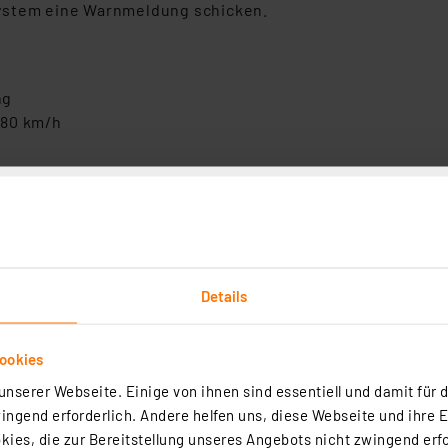
system eine Warnmeldung schicken.
ng
180 km/h
s wird registriert, so wird jede Windböe aufgezeichnet
nd Sender (kein Wechseln der Batterie notwendig)
enstrahlung
teway (Art.-Nr: 117581)
Details
dernisse)
rsystem via Mobile-Alerts-App (Android/iOS) und QR-Code
ookies
nserer Webseite. Einige von ihnen sind essentiell und damit für d
ngend erforderlich. Andere helfen uns, diese Webseite und ihre 
ies, die zur Bereitstellung unseres Angebots nicht zwingend erfo