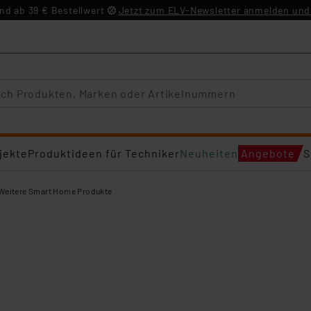
d ab 39 € Bestellwert
Jetzt zum ELV-Newsletter anmelden und 
jekte
Produktideen für Techniker
Neuheiten
Angebote
S
Weitere Smart Home Produkte