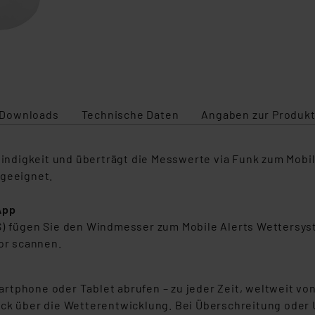
Downloads
Technische Daten
Angaben zur Produkt
digkeit und überträgt die Messwerte via Funk zum Mobile-
 geeignet.
App
OS) fügen Sie den Windmesser zum Mobile Alerts Wettersy
or scannen.
rtphone oder Tablet abrufen – zu jeder Zeit, weltweit vo
ick über die Wetterentwicklung. Bei Überschreitung oder 