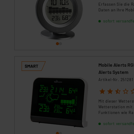
Erfassen Sie die 
Daten in Überwachungsprogr
Daten an Ihre Mobi
Unsere Kooperation mit dies
Kommission sowie einer eige
sofort versandfe
Daten, verbundenen Risiken
Impressum
|
Datenschutzer
Mobile Alerts R
Alerts System
Artikel-Nr. 251281
1
2
3
4
5
Mit dieser Wetters
Wetterstation mit 
Funktionen wie Ra
Anzeige und einge
sofort versandfe
die Wetterdaten k
Smartphone und Ta