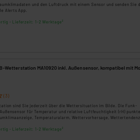
Raumklimadaten und den Luftdruck mit einem Sensor und senden Sie d
ammen verarbeiten, ohne dass hiergegen Klagemöglichkeiten fü
le Alerts App.
en Dienstleistern stützt sich auf die Standarddatenschutzklause
nen Beurteilung der mit der Datenübermittlung, insbesondere der
rtig - Lieferzeit: 1-2 Werktage²
.“
klärung
GB-Wetterstation MA10920 inkl. Außensensor, kompatibel mit Mo
(3)
tation sind Sie jederzeit über die Wettersituation im Bilde. Die Funk-
Außensensor für Temperatur und relative Luftfeuchtigkeit (rH) punkte
umklimaanzeige, Temperaturalarm, Wettervorhersage, Wettertendenz
bauter DCF-Funkuhr. Bei Einbindung in das Mobile Alerts System könn
rtig - Lieferzeit: 1-2 Werktage²
omfortabel und ortsunabhängig via App auf mobilen Geräten wie
blet einsehen.