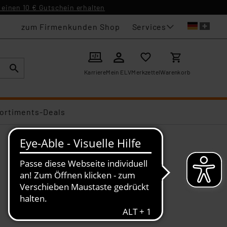
einen 10 € Gutschein erhalten
Services
zum Firmenkunden Shop
Karriere
Mein ELV
Merkzettel
Warenkorb
ortiments-Deals