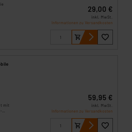
ie
r Europäer bestehen.
29,00 €
ln der Europäischen
inkl. MwSt.
 Art der übermittelten
Informationen zu Versandkosten
bile
59,95 €
t mit
inkl. MwSt.
-
Informationen zu Versandkosten
en Sie