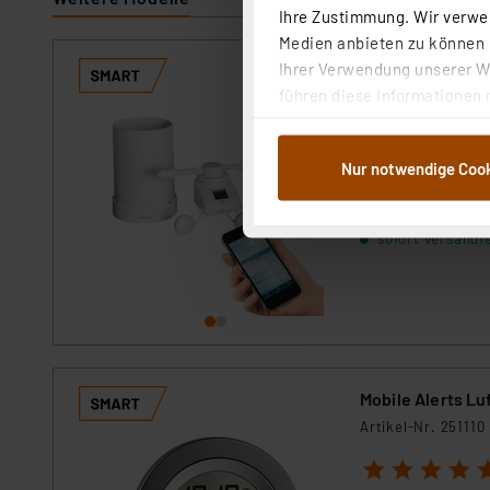
Ihre Zustimmung. Wir verwen
Medien anbieten zu können u
Ihrer Verwendung unserer We
Mobile Alerts W
führen diese Informationen 
Artikel-Nr. 122007
im Rahmen Ihrer Nutzung der
1
2
3
4
5
dem Speichern und Abrufen 
Nur notwendige Coo
Weiterverarbeitung für die 
Das Wetter-Set au
Sie weltweit via 
Abs.1a DSG-VO) zu. Eine deta
Button „Ablehnen oder Einst
sofort versandfe
ganz oder teilweise zustimm
anpassen oder widerrufen. 
Auswertung und Analyse bis 
dazu führen, dass die Einst
„Einige Drittanbieter verar
Mobile Alerts L
dieser Drittanbieter umfasst
Artikel-Nr. 251110
Nähere Infos zu diesen Drit
Für die USA besteht kein A
1
2
3
4
5
Datenschutz nach EU-Standa