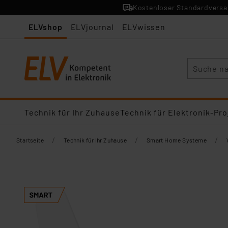
Kostenloser Standardversan
ELVshop
ELVjournal
ELVwissen
Suche
Technik für Ihr Zuhause
Technik für Elektronik-Pro
/
/
/
Startseite
Technik für Ihr Zuhause
Smart Home Systeme