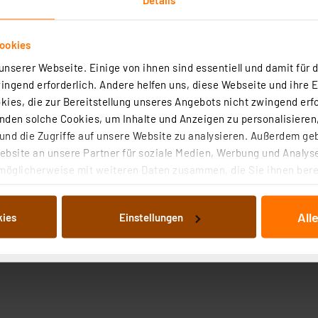
ookies
nserer Webseite. Einige von ihnen sind essentiell und damit für d
ngend erforderlich. Andere helfen uns, diese Webseite und ihre 
ies, die zur Bereitstellung unseres Angebots nicht zwingend erfo
Technische Daten
Angaben zur Produktsicherheit
den solche Cookies, um Inhalte und Anzeigen zu personalisieren,
nd die Zugriffe auf unsere Website zu analysieren. Außerdem ge
stigung geeignet
bsite an unsere Partner für soziale Medien, Werbung und Analyse
möglicherweise mit weiteren Daten zusammen, die Sie ihnen berei
 Dienste gesammelt haben. Indem Sie auf „Alle akzeptieren“ kli
von Informationen auf Ihrem gerät (§25 Abs.1 TTDSG) sowie der 
All
kies
Einstellungen
nachfolgend dargestellten bzw. die von Ihnen ausgewählten Verar
illierte Auflistung der einzelnen Cookies nach Zweck und Anbieter
ellungen“ abrufbar. Sie können die Verwendung nicht notwendiger
en. Ihre erteilte Zustimmung können Sie jederzeit unter dem Link
Die Rechtmäßigkeit der Speicherung, Abrufung und Weiterverarbei
zum Zeitpunkt des Widerrufs bleibt hiervon unberührt. Ihre Brow