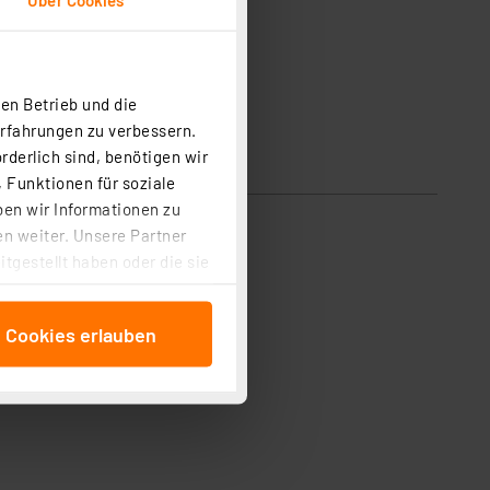
en Betrieb und die
Erfahrungen zu verbessern.
rderlich sind, benötigen wir
 Funktionen für soziale
ben wir Informationen zu
n weiter. Unsere Partner
tgestellt haben oder die sie
cken, stimmen Sie sowohl
anschließenden
e Cookies erlauben
beitungszwecke (Art. 6
 ist durch Klick auf den
 Cookies ablehnen oder ihr
 „Cookie Einstellungen“
tung dieser Daten zur
ser-Einstellungen können