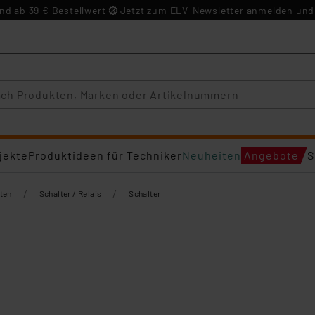
d ab 39 € Bestellwert
Jetzt zum ELV-Newsletter anmelden und 
jekte
Produktideen für Techniker
Neuheiten
Angebote
S
/
/
ten
Schalter / Relais
Schalter