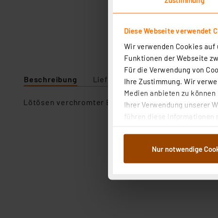
Diese Webseite verwendet C
Wir verwenden Cookies auf u
Funktionen der Webseite zwi
Für die Verwendung von Cook
Beschreibung
Lieferumfang
Downloads
Ihre Zustimmung. Wir verwen
Medien anbieten zu können u
Lötösen verchromter Bedienhebel für Zentralbefe
Ihrer Verwendung unserer We
führen diese Informationen 
im Rahmen Ihrer Nutzung der
dem Speichern und Abrufen 
Nur notwendige Coo
Weiterverarbeitung für die 
Abs.1a DSG-VO) zu. Eine deta
Button „Ablehnen oder Einst
ganz oder teilweise zustimm
anpassen oder widerrufen. 
Auswertung und Analyse bis 