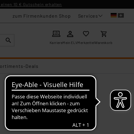
einen 10 € Gutschein erhalten
Services
zum Firmenkunden Shop
Karriere
Mein ELV
Merkzettel
Warenkorb
ortiments-Deals