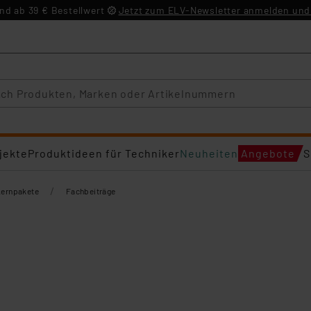
d ab 39 € Bestellwert
Jetzt zum ELV-Newsletter anmelden und 
jekte
Produktideen für Techniker
Neuheiten
Angebote
S
/
Lernpakete
Fachbeiträge