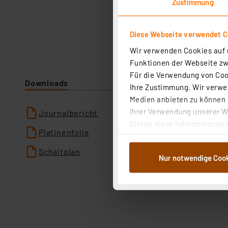
Zustimmung
Diese Webseite verwendet C
Wir verwenden Cookies auf u
Funktionen der Webseite zwi
Für die Verwendung von Cook
Downloads
Ihre Zustimmung. Wir verwen
Medien anbieten zu können u
Ihrer Verwendung unserer We
Journalbericht
führen diese Informationen 
Platinenfolie
im Rahmen Ihrer Nutzung der
dem Speichern und Abrufen 
Schaltplan
Nur notwendige Coo
Weiterverarbeitung für die 
Abs.1a DSG-VO) zu. Eine deta
Button „Ablehnen oder Einst
ganz oder teilweise zustimm
anpassen oder widerrufen. 
Auswertung und Analyse bis 