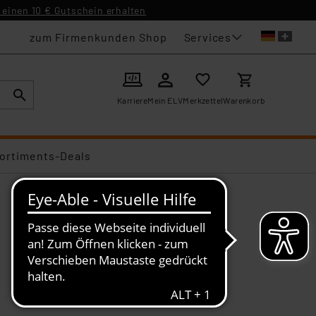
einen 10 € Gutschein erhalten
Services
zum Firmenkunden Shop
Karriere
Mein ELV
Merkzettel
Warenkorb
ortiments-Deals