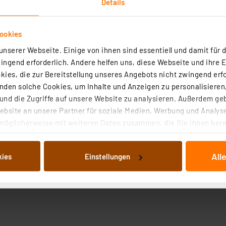
Details
ookies
nserer Webseite. Einige von ihnen sind essentiell und damit für d
ngend erforderlich. Andere helfen uns, diese Webseite und ihre 
ies, die zur Bereitstellung unseres Angebots nicht zwingend erfo
den solche Cookies, um Inhalte und Anzeigen zu personalisieren,
nd die Zugriffe auf unsere Website zu analysieren. Außerdem ge
bsite an unsere Partner für soziale Medien, Werbung und Analyse
möglicherweise mit weiteren Daten zusammen, die Sie ihnen berei
 Dienste gesammelt haben. Indem Sie auf „Alle akzeptieren“ kli
von Informationen auf Ihrem gerät (§25 Abs.1 TTDSG) sowie der 
All
kies
Einstellungen
nachfolgend dargestellten bzw. die von Ihnen ausgewählten Verar
illierte Auflistung der einzelnen Cookies nach Zweck und Anbieter
ellungen“ abrufbar. Sie können die Verwendung nicht notwendiger
en. Ihre erteilte Zustimmung können Sie jederzeit unter dem Link
Die Rechtmäßigkeit der Speicherung, Abrufung und Weiterverarbei
zum Zeitpunkt des Widerrufs bleibt hiervon unberührt. Ihre Brow