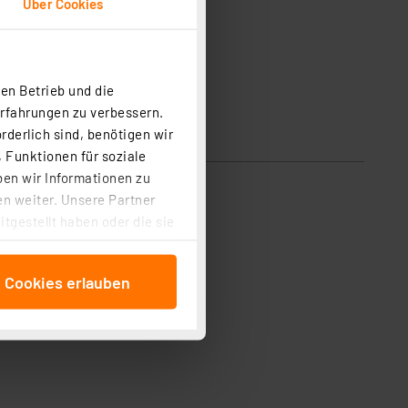
Über Cookies
en Betrieb und die
Erfahrungen zu verbessern.
rderlich sind, benötigen wir
 Funktionen für soziale
ben wir Informationen zu
n weiter. Unsere Partner
tgestellt haben oder die sie
cken, stimmen Sie sowohl
anschließenden
e Cookies erlauben
beitungszwecke (Art. 6
 ist durch Klick auf den
 Cookies ablehnen oder ihr
 „Cookie Einstellungen“
tung dieser Daten zur
ser-Einstellungen können