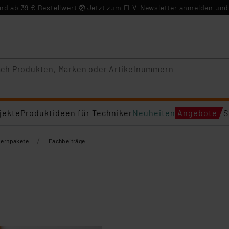
d ab 39 € Bestellwert
Jetzt zum ELV-Newsletter anmelden und 
jekte
Produktideen für Techniker
Neuheiten
Angebote
S
/
Lernpakete
Fachbeiträge