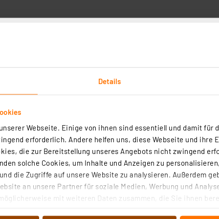
Details
ookies
nserer Webseite. Einige von ihnen sind essentiell und damit für d
ngend erforderlich. Andere helfen uns, diese Webseite und ihre 
ies, die zur Bereitstellung unseres Angebots nicht zwingend erfo
den solche Cookies, um Inhalte und Anzeigen zu personalisieren,
nd die Zugriffe auf unsere Website zu analysieren. Außerdem ge
bsite an unsere Partner für soziale Medien, Werbung und Analyse
-Mikrofonverstärker Version 2 SMV5-2
möglicherweise mit weiteren Daten zusammen, die Sie ihnen berei
 Dienste gesammelt haben. Indem Sie auf „Alle akzeptieren“ kli