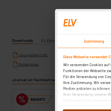
Downloads
ELVjournal
Zustimmung
Journalbericht
Diese Webseite verwendet C
Schaltplan
Wir verwenden Cookies auf u
Funktionen der Webseite zwi
Für die Verwendung von Cook
Journal ist Fachbeitrag zu
Ihre Zustimmung. Wir verwen
Medien anbieten zu können u
Ihrer Verwendung unserer We
ELV Bausatz SMD
führen diese Informationen 
Artikel-Nr. 154613
im Rahmen Ihrer Nutzung der