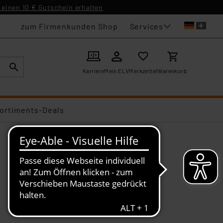
einen 10 € Gutschein erhalten
Services
zum Firmenkunden Shop
Karriere
Mein ELV
Merkzettel
Warenkorb
ortiments-Deals